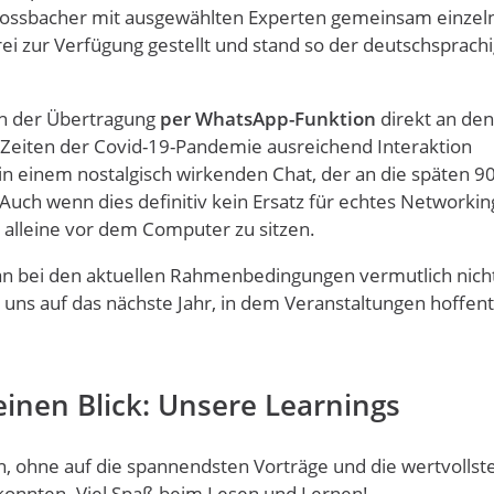
r Rossbacher mit ausgewählten Experten gemeinsam einzel
i zur Verfügung gestellt und stand so der deutschsprach
h der Übertragung
per WhatsApp-Funktion
direkt an den
n Zeiten der Covid-19-Pandemie ausreichend Interaktion
 in einem nostalgisch wirkenden Chat, der an die späten 9
Auch wenn dies definitiv kein Ersatz für echtes Networkin
 alleine vor dem Computer zu sitzen.
man bei den aktuellen Rahmenbedingungen vermutlich nicht
ns auf das nächste Jahr, in dem Veranstaltungen hoffent
inen Blick: Unsere Learnings
en, ohne auf die spannendsten Vorträge und die wertvollst
konnten. Viel Spaß beim Lesen und Lernen!