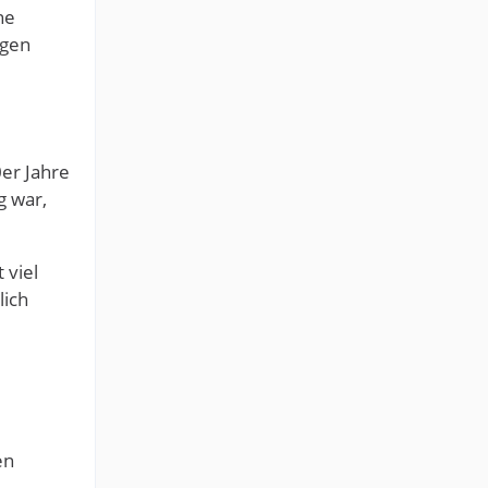
ne
igen
0er Jahre
g war,
 viel
lich
en