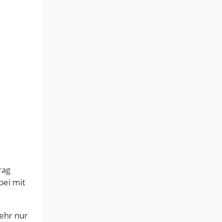
rag
bei mit
ehr nur