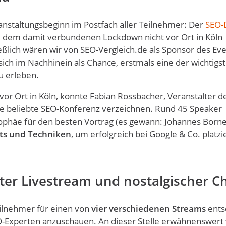
anstaltungsbeginn im Postfach aller Teilnehmer: Der
SEO-
d dem damit verbundenen Lockdown nicht vor Ort in Köln
ießlich wären wir von SEO-Vergleich.de als Sponsor des Ev
ch im Nachhinein als Chance, erstmals eine der wichtigs
u erleben.
or Ort in Köln, konnte Fabian Rossbacher, Veranstalter d
ie beliebte SEO-Konferenz verzeichnen. Rund 45 Speaker
ophäe für den besten Vortrag (es gewann: Johannes Born
hts und Techniken
, um erfolgreich bei Google & Co. platzi
ter Livestream und nostalgischer C
eilnehmer für einen von
vier verschiedenen Streams
ents
O-Experten anzuschauen. An dieser Stelle erwähnenswert