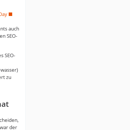
Day
ents auch
ten SEO-
es SEO-
ewasser)
ert zu
hat
cheiden,
 war der