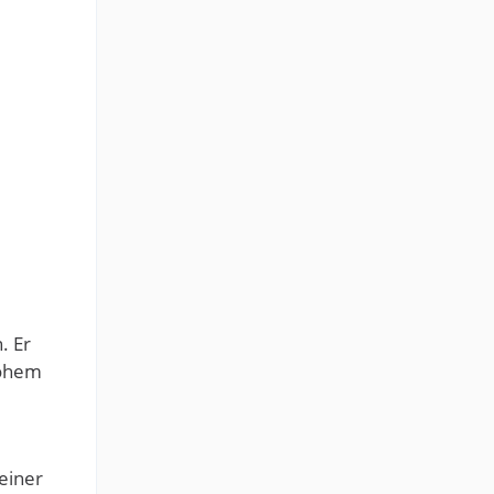
. Er
hohem
einer