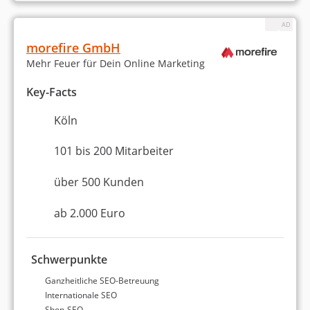
Schild Roth SEO Agentur
Köln
morefire GmbH
Mehr Feuer für Dein Online Marketing
Köln
2 bis 5 Mitarbeiter
Key-Facts
ab 1.000 Euro (Monatsbudget)
Köln
5,0
4,9 Sterne
101 bis 200 Mitarbeiter
100 % Weiterempfehlung
über 500 Kunden
ab 2.000 Euro
Statistiken zu unseren
Schwerpunkte
besten
SEO-Agenturen in
Ganzheitliche SEO-Betreuung
Köln
Internationale SEO
Shop-SEO