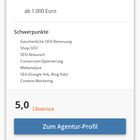
Webdesign und Online-Marketing selbstständig.
Er ist Gründer und Geschäftsführer von
ab 1.000 Euro
Agenturtipp.de und hat umfassende Erfahrung in
der Agenturwelt gesammelt. Als studierter
Betriebswirt (Bachelor of Arts) und
Schwerpunkte
Lehrbeauftragter an der DHBW Stuttgart ist er mit
dem wissenschaftlichen Arbeiten bestens
Ganzheitliche SEO-Betreuung
vertraut.
Shop-SEO
SEO-Relaunch
Conversion-Optimierung
Webanalyse
SEA (Google Ads, Bing Ads)
Content-Marketing
5,0
1 Bewertung
Zum Agentur-Profil