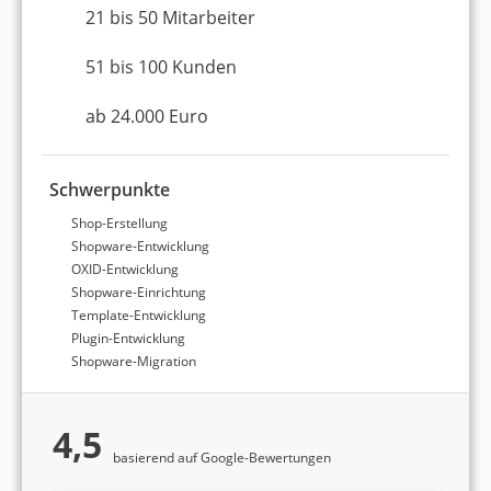
aus den Bereichen
Online-Marketing und
21 bis 50 Mitarbeiter
Suchmaschinenoptimierung
vor.
51 bis 100 Kunden
ab 24.000 Euro
Schwerpunkte
www.invictus-physio.de
Shop-Erstellung
Shopware-Entwicklung
OXID-Entwicklung
Online-Marketing
Shopware-Einrichtung
Suchmaschinenoptimierung
Template-Entwicklung
Plugin-Entwicklung
Vom Gründer zum lokalen Marktführer in 16 Monaten
Shopware-Migration
Halbierung des CPL bei gleichbleibender Anzahl und
Qualität
4,5
basierend auf Google-Bewertungen