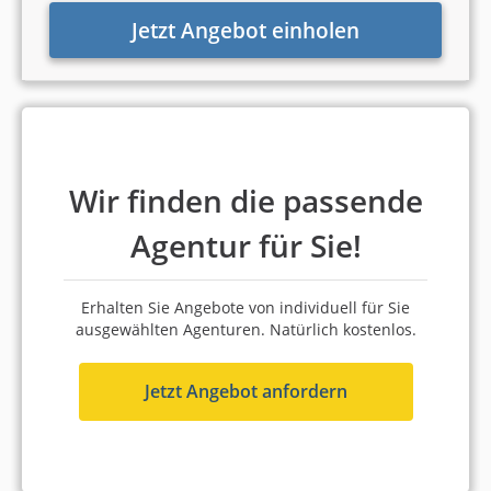
100 % Weiterempfehlung
Jetzt Angebot einholen
Platz 2 in Köln
8,77 von 10
artista GmbH : 360° Online-
Marketing
Wir finden die passende
Köln
Agentur für Sie!
6 bis 10 Mitarbeiter
ab 1.000 Euro (Monatsbudget)
Erhalten Sie Angebote von individuell für Sie
5,0
ausgewählten Agenturen. Natürlich kostenlos.
5,0 Sterne
100 % Weiterempfehlung
Jetzt Angebot anfordern
Platz 3 in Köln
8,74 von 10