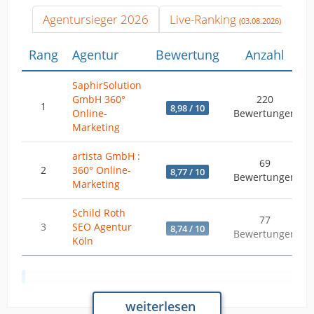
Agentursieger 2026
Live-Ranking
(03.08.2026)
Rang
Agentur
Bewertung
Anzahl
SaphirSolution
GmbH 360°
220
1
8,98 / 10
Online-
Bewertungen
Marketing
artista GmbH :
69
2
360° Online-
8,77 / 10
Bewertungen
Marketing
Schild Roth
77
3
SEO Agentur
8,74 / 10
Bewertungen
Köln
Analyse & Daten vom 27.02.2026
weiterlesen