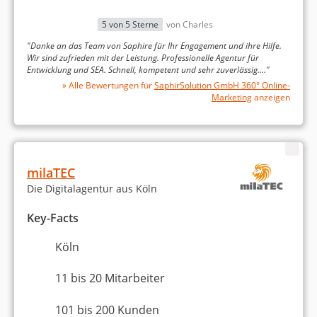
Sichtbarkeitssteigerung im Betreuungszeitraum um ca.
144%
5 von 5 Sterne
von Charles
Steigerung der Anzahl rankender Keywords (Ranking
"Danke an das Team von Saphire für Ihr Engagement und ihre Hilfe.
Quantität)
Wir sind zufrieden mit der Leistung. Professionelle Agentur für
Stärkung Anteil der Top 10 Rankings
Entwicklung und SEA. Schnell, kompetent und sehr zuverlässig.…"
» Alle Bewertungen für
SaphirSolution GmbH 360° Online-
Marketing
anzeigen
Über den Autor
milaTEC
Die Digitalagentur aus Köln
Key-Facts
Alexander Walz
Köln
Alexander ist Online-Marketing-Experte und
Unternehmensgründer. Er hat als Angestellter im
11 bis 20 Mitarbeiter
E-Commerce gearbeitet und war dann viele Jahre
als Freelancer in den Bereichen SEO, SEA,
101 bis 200 Kunden