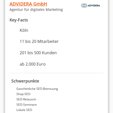
ADVIDERA GmbH
E-Mail-Marketing
Agentur für digitales Marketing
Key-Facts
Website erstellen / Webdesign
Köln
Webentwicklung
11 bis 20 Mitarbeiter
WordPress
201 bis 500 Kunden
Erstellung eines Online-Shops
ab 2.000 Euro
Amazon
Entwicklung einer Digital-Strategie
Schwerpunkte
Ganzheitliche SEO-Betreuung
Content-Marketing
Shop-SEO
SEO-Relaunch
Werbung & Marketing
SEO-Seminare
Lokale SEO