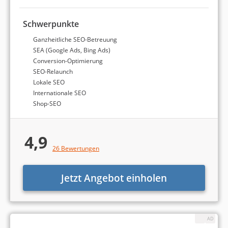
Finden Sie die passende SEO-
Agentur!
Schwerpunkte
Wir finden die richtige Agentur für Sie! Füllen Sie
Ganzheitliche SEO-Betreuung
nachfolgendes Formular in weniger als 5 Minuten aus:
SEA (Google Ads, Bing Ads)
Conversion-Optimierung
SEO-Relaunch
Lokale SEO
Internationale SEO
Shop-SEO
Bei welchen Aufgaben benötigen Sie
Weiter
Unterstützung?
4,9
Es können mehrere Punkte ausgewählt werden.
26 Bewertungen
Suchmaschinenoptimierung (SEO)
Jetzt Angebot einholen
Google Ads bzw. Bing Ads (SEA)
Social Media Marketing (Facebook etc.)