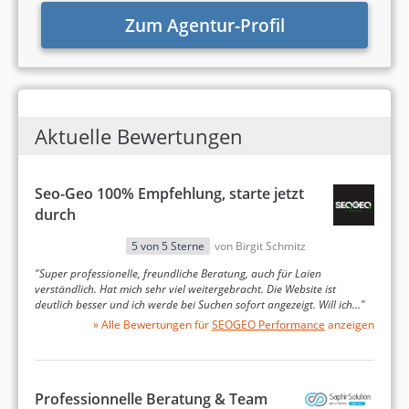
Zum Agentur-Profil
gutachten-amawi.de
Suchmaschinenoptimierung
Aktuelle Bewertungen
Steigerung der Sichtbarkeit
Steigerung der Anfragen
Seo-Geo 100% Empfehlung, starte jetzt
durch
5 von 5 Sterne
von Birgit Schmitz
"Super professionelle, freundliche Beratung, auch für Laien
verständlich. Hat mich sehr viel weitergebracht. Die Website ist
deutlich besser und ich werde bei Suchen sofort angezeigt. Will ich…"
» Alle Bewertungen für
SEOGEO Performance
anzeigen
www.casualcouture.de
Suchmaschinenoptimierung
Professionnelle Beratung & Team