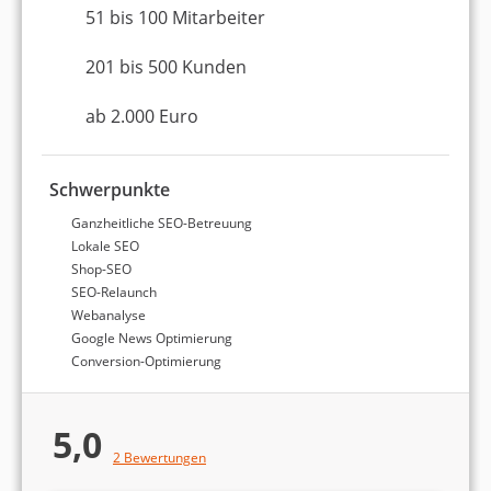
Agenturen
51 bis 100 Mitarbeiter
.
201 bis 500 Kunden
Top 3 SEO-Agenturen in
ab 2.000 Euro
Köln
Schwerpunkte
Ganzheitliche SEO-Betreuung
Platz 1 in Köln
8,98 von 10
Lokale SEO
SaphirSolution GmbH 360°
Shop-SEO
Online-Marketing
SEO-Relaunch
Webanalyse
Google News Optimierung
Köln
Conversion-Optimierung
51 bis 100 Mitarbeiter
ab 500 Euro (Monatsbudget)
5,0
4,8
2 Bewertungen
4,9 Sterne