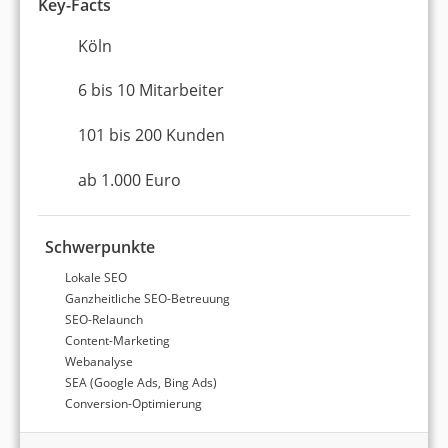
Key-Facts
Partner und Top Agentur (2025) belegen die
Dienstleister ihre hohe Expertise im Bereich
Köln
Suchmaschinenoptimierung.
6 bis 10 Mitarbeiter
Wir finden die für Sie beste
101 bis 200 Kunden
SEO-Agentur
bei Köln!
ab 1.000 Euro
Angebote von passenden Agenturen
erhalten
Schwerpunkte
Garantiert kostenlos & unverbindlich
Lokale SEO
Schnelle Antwortzeit
Ganzheitliche SEO-Betreuung
SEO-Relaunch
JETZT AGENTUR FINDEN
Content-Marketing
Webanalyse
SEA (Google Ads, Bing Ads)
Conversion-Optimierung
Quantitative Bewertungsdaten