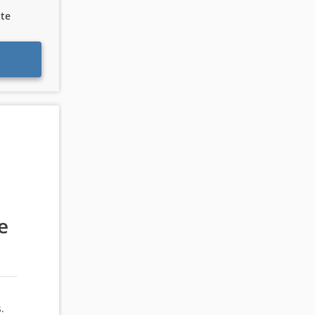
te
e
.