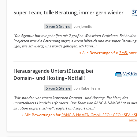
Vorgehensweise bei der Berechnung
Super Team, tolle Beratung, immer gern wieder
Um das Ranking der besten Shopware-Agenturen zu erm
Bewertungsquellen separat voneinander analysiert. Da
5 von 5 Sterne
von Jennifer
gebildet:
"Die Agentur hat mir geholfen mit 2 großen Webseiten-Projekten. Bei beiden
Projekten war die Betreuung mega, extrem hilfreich und mit super Beratung
die Anzahl der abgegebenen Bewertungen
Egal, wie schwierig, uns wurde geholfen. Ich kann…"
der jeweilige Bewertungsdurchschnitt
» Alle Bewertungen für
3m5.
anze
Dazu nutzten wir das statistische Verfahren des baye
Herausragende Unterstützung bei
Bewertungshöhe besonders die
Menge der vorhande
Domain‑ und Hosting‑Notfall!
wurden, automatisch als zuverlässiger und erhalten 
Nachdem der bayessche Durchschnitt für beide Bewer
5 von 5 Sterne
von Rabe Team
wurde, folgte die Bildung eines gewichteten arithmet
"Wir standen vor einem kritischen Domain‑ und Hosting‑Problem, das
Aussagekraft haben wir dabei
die Bewertungen von Ag
unmittelbares Handeln erforderte. Das Team von RANG & NAMEN hat in die
Situation äußerst schnell reagiert und sofort die…"
Bewertungen mit 30 % einflossen.
» Alle Bewertungen für
RANG & NAMEN GmbH SEO • GEO • SEA • S
Um abschließend auf den finalen Wert für das Shopwa
anze
verdoppelt. Dies liegt daran, dass sowohl Google- al
Bewertungsskala von 1 bis 5 entsprechen, während der