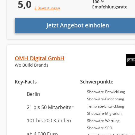
5,0
100 %
Empfehlungsrate
2 Bewertungen
Finden Sie die passe
Jetzt Angebot einholen
Wir finden die richtige Agentur für Sie! Füllen Si
OMH Digital GmbH
Bei welchen Aufgaben benötigen
We Build Brands
Es können mehrere Punkte ausgewählt werden.
Key-Facts
Schwerpunkte
Suchmaschinenoptimierung (SEO)
Shopware-Entwicklung
Berlin
Shopware-Einrichtung
Social Media Marketing (Facebook etc.)
Template-Entwicklung
21 bis 50 Mitarbeiter
Shopware-Migration
Website erstellen / Webdesign
101 bis 200 Kunden
Shopware-Wartung
Shopware-SEO
WordPress
ab 4.000 Euro