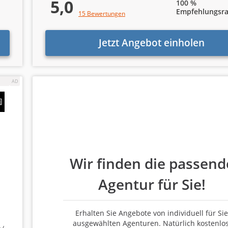
5,0
100 %
Empfehlungsra
15 Bewertungen
nde Shopware-Agentur!
Jetzt Angebot einholen
e nachfolgendes Formular in weniger als 5 Minuten aus:
 Sie Unterstützung?
Google Ads bzw. Bing Ads (SEA)
Wir finden die passend
E-Mail-Marketing
Agentur für Sie!
Webentwicklung
Erhalten Sie Angebote von individuell für Sie
ausgewählten Agenturen. Natürlich kostenlos
Erstellung eines Online-Shops