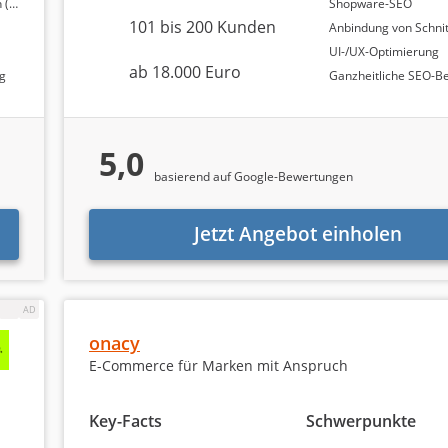
re)
Shopware-SEO
101 bis 200 Kunden
Anbindung von Schnittstelle
UI-/UX-Optimierung
ab 18.000 Euro
ng
Ganzheitliche SEO-B
en
zu den Agenturen bereit, um Unternehmen einen tiefere
. Im Rahmen dessen gehen wir auf folgende Fragen näher ein
5,0
n Agenturen?
basierend auf Google-Bewertungen
ren im Durchschnitt?
m Markt?
Jetzt Angebot einholen
en Shopware-Agenturen?
welche Dienstleistungen
von den Shopware-Agenturen bes
s beschäftigt. Denn das Budget spielt für Unternehmen be
ntliche Rolle.
onacy
E-Commerce für Marken mit Anspruch
Key-Facts
Schwerpunkte