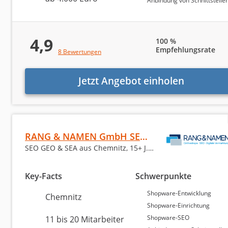
Anbindung von Schnittstellen (Shopwa
Amazon
4,9
100 %
Content-Marketing
Empfehlungsrate
8 Bewertungen
Markenaufbau und -strategie
Jetzt Angebot einholen
Unsere Untersuchung richtet sich gezielt an Firmen, 
Print-Medien
wertvolle Orientierung für diesen Auswahlprozess
. G
möglicher Agenturen. Mithilfe unserer Analyse solle
Sonstiges
identifizieren können, während unseriöse Dienstleister 
Passgenauigkeit zwischen Shopware-Agentur und Auft
RANG & NAMEN GmbH SEO • GEO • SEA • Shops
SEO GEO & SEA aus Chemnitz, 15+ J. Erfahrung
Deutschlands Sh
Key-Facts
Schwerpunkte
Shopware-Entwicklung
Chemnitz
Shopware-Einrichtung
Unsere
Auswertung der führenden Shopware-Agent
Shopware-SEO
11 bis 20 Mitarbeiter
und beleuchtet darüber hinaus die Qualität der Anbie