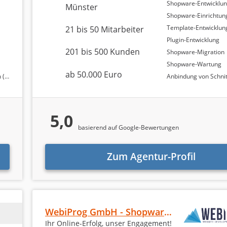
Shopware-Entwicklu
Münster
Shopware-Einrichtun
ik der Analyse
Template-Entwicklun
21 bis 50 Mitarbeiter
Plugin-Entwicklung
201 bis 500 Kunden
Shopware-Migration
 Ranking methodisch aufgebaut
ist und wie die einzelnen
Shopware-Wartung
ben zusammengestellt und berechnet wurden. Zur Beurteil
ab 50.000 Euro
re)
Anbindung von Schnittstelle
ngen aus zwei verschiedenen Quellen:
5,0
basierend auf Google-Bewertungen
esten Bewertungsplattformen
und ermöglichen eine zuverlä
enturen. Nahezu jede bedeutende Agentur auf dem Markt ve
Zum Agentur-Profil
ngen von Agenturtipp.de
herangezogen. Diese Bewertunge
sen und liefern daher besonders verlässliche Ergebnisse fü
WebiProg GmbH - Shopware Agentur
Ihr Online-Erfolg, unser Engagement!