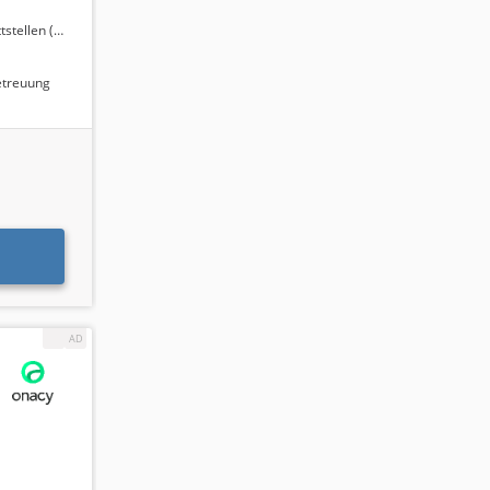
n (Shopware)
etreuung
n
:
onders
i der