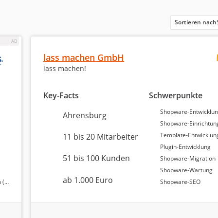
22 Bewertungen
-
6,93 / 10
Sortieren nach
19 Bewertungen
-
6,91 / 10
18 Bewertungen
-
6,90 / 10
lass machen GmbH
lass machen!
23 Bewertungen
-
6,87 / 10
Key-Facts
Schwerpunkte
Shopware-Entwicklu
Ahrensburg
Analyse & Daten vom 18
Shopware-Einrichtun
herausragende Ergebnisse in der Kundenbewertung. Die las
Template-Entwicklun
11 bis 20 Mitarbeiter
10 und hat 41 Bewertungen erhalten, wobei sie eine
Plugin-Entwicklung
ann. Als Zweitplatzierte hat die OMH Digital GmbH eine B
51 bis 100 Kunden
Shopware-Migration
iterempfehlungsrate von 100 Prozent. Die WebiProg GmbH, 
Shopware-Wartung
0 bei 18 Bewertungen und ebenfalls einer Weiterempfehlung
ab 1.000 Euro
re)
Shopware-SEO
ß an Kundenzufriedenheit und Professionalität in diesen A
e macht.