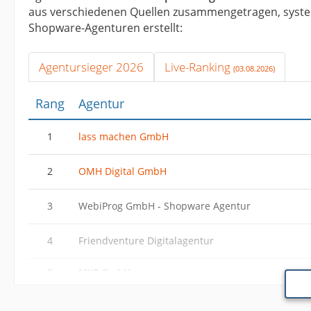
aus verschiedenen Quellen zusammengetragen, syste
Shopware-Agenturen erstellt:
Agentursieger 2026
Live-Ranking
(03.08.2026)
Rang
Agentur
1
lass machen GmbH
2
OMH Digital GmbH
3
WebiProg GmbH - Shopware Agentur
4
Friendventure Digitalagentur
5
MXP GmbH
6
8mylez GmbH