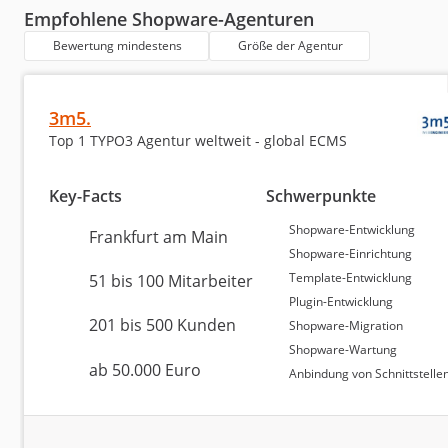
Empfohlene Shopware-Agenturen
7
ditegra GmbH
Bewertung mindestens
Größe der Agentur
8
RANG & NAMEN GmbH SEO • GEO • SEA • Shops
9
Innsiders Media GmbH
3m5.
Top 1 TYPO3 Agentur weltweit - global ECMS
10
kinderDerZeit - kreativagentur
Key-Facts
Schwerpunkte
Shopware-Entwicklung
Frankfurt am Main
Shopware-Einrichtung
Die drei bestplatzierten Shopware-Agenturen zeigen 
Template-Entwicklung
51 bis 100 Mitarbeiter
machen GmbH führt mit einer Bewertung von 8,91 aus 
Plugin-Entwicklung
Weiterempfehlungsquote von 100 Prozent vorweisen k
201 bis 500 Kunden
Shopware-Migration
von 8,68 bei 24 Bewertungen, ebenfalls mit einer We
Shopware-Wartung
dritten Rang, erreicht eine Bewertung von 8,52 aus 1
ab 50.000 Euro
Anbindung von Schnittstellen (Shopwa
Prozent. Diese Leistungen verdeutlichen das hohe Ma
was sie zu bevorzugten Partnern im Bereich Shopwar