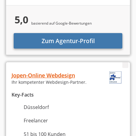
5,0
kloepfel-consulting.com
basierend auf Google-Bewertungen
Webdesign
Zum Agentur-Profil
Webentwicklung
WordPress
Vollständiger Relaunch auf WordPress Basis
Jopen-Online Webdesign
Ihr kompetenter Webdesign-Partner.
Über den Autor
Key-Facts
Düsseldorf
Freelancer
51 bis 100 Kunden