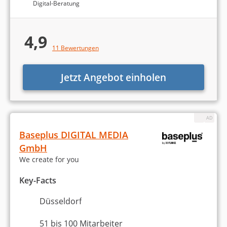
Digital-Beratung
Markenaufbau und -strategie
4,9
Werbekampagnen entwickeln
11 Bewertungen
Print-Medien
Jetzt Angebot einholen
Corporate Design / Brand Design
Sonstiges
Baseplus DIGITAL MEDIA
GmbH
We create for you
Key-Facts
Düsseldorf
Die Berechnung des Rankings der besten
Webdesign-Agenturen in Düsseldorf basiert auf
51 bis 100 Mitarbeiter
Agenturtipp.de- und Google-Bewertungen. Mehr