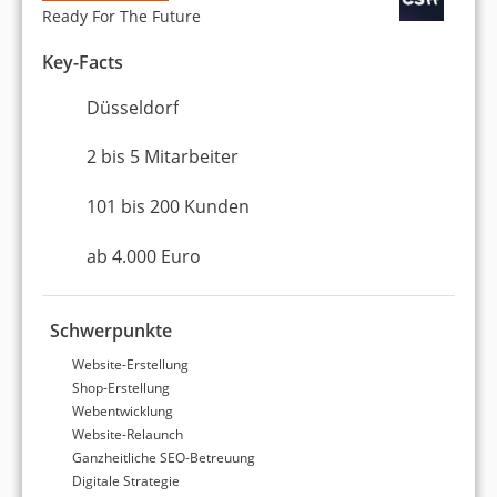
Ready For The Future
Social Media Marketing (Facebook etc.)
Key-Facts
E-Mail-Marketing
Düsseldorf
Website erstellen / Webdesign
2 bis 5 Mitarbeiter
Webentwicklung
101 bis 200 Kunden
WordPress
ab 4.000 Euro
Erstellung eines Online-Shops
Amazon
Schwerpunkte
Website-Erstellung
Entwicklung einer Digital-Strategie
Shop-Erstellung
Webentwicklung
Content-Marketing
Website-Relaunch
Ganzheitliche SEO-Betreuung
Werbung & Marketing
Digitale Strategie