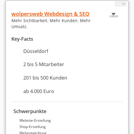
wolpersweb Webdesign & SEO
Platz 3 in Düsseldorf
8,55 von 10
Mehr Sichtbarkeit. Mehr Kunden. Mehr
njoy online marketing
Umsatz.
GmbH
Key-Facts
Düsseldorf
Düsseldorf
21 bis 50 Mitarbeiter
2 bis 5 Mitarbeiter
ab 1.000 Euro (Monatsbudget)
4,9
201 bis 500 Kunden
4,8 Sterne
ab 4.000 Euro
100 % Weiterempfehlung
Schwerpunkte
Website-Erstellung
Statistiken zu unseren
Shop-Erstellung
Webentwicklung