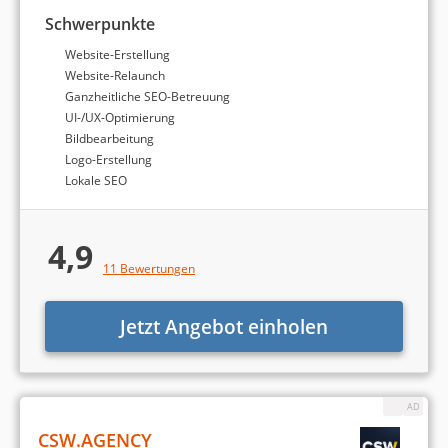
Finden Sie die passende
Schwerpunkte
Webdesign-Agentur!
Website-Erstellung
Website-Relaunch
Ganzheitliche SEO-Betreuung
Wir finden die richtige Agentur für Sie! Füllen Sie
UI-/UX-Optimierung
nachfolgendes Formular in weniger als 5 Minuten aus:
Bildbearbeitung
Logo-Erstellung
Lokale SEO
4,9
Bei welchen Aufgaben benötigen Sie
11 Bewertungen
Weiter
Unterstützung?
Es können mehrere Punkte ausgewählt werden.
Jetzt Angebot einholen
Suchmaschinenoptimierung (SEO)
Google Ads bzw. Bing Ads (SEA)
CSW.AGENCY