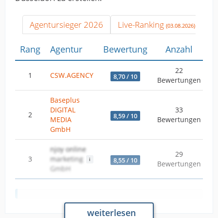
Agentursieger 2026
Live-Ranking
(03.08.2026)
Rang
Agentur
Bewertung
Anzahl
W
22
1
CSW.AGENCY
8,70 / 10
Bewertungen
Baseplus
DIGITAL
33
2
8,59 / 10
MEDIA
Bewertungen
GmbH
njoy online
29
3
marketing
8,55 / 10
Bewertungen
GmbH
Analyse & Daten vom 09.02.2026
weiterlesen