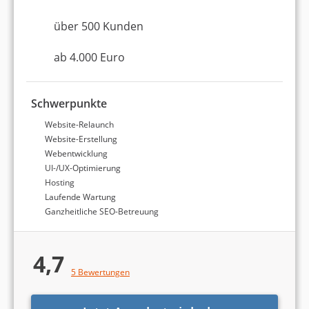
Informationen dazu finden Sie in unserer
über 500 Kunden
Detailanalyse aller
Webdesign-Agenturen
.
ab 4.000 Euro
Top 3 Webdesign-
Agenturen in Düsseldorf
Schwerpunkte
Website-Relaunch
Website-Erstellung
Webentwicklung
Platz 1 in Düsseldorf
8,70 von 10
UI-/UX-Optimierung
Hosting
CSW.AGENCY
Laufende Wartung
Ganzheitliche SEO-Betreuung
Düsseldorf
2 bis 5 Mitarbeiter
4,7
5 Bewertungen
ab 4.000 Euro (einmaliges
Projektbudget)
4,9