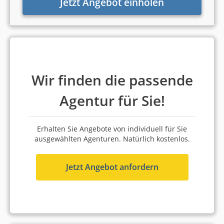
Jetzt Angebot einholen
5,0 Sterne
100 % Weiterempfehlung
Platz 2 in Düsseldorf
8,59 von 10
Wir finden die passende
Baseplus DIGITAL MEDIA
Agentur für Sie!
GmbH
Düsseldorf
Erhalten Sie Angebote von individuell für Sie
51 bis 100 Mitarbeiter
ausgewählten Agenturen. Natürlich kostenlos.
ab 4.000 Euro (einmaliges
Projektbudget)
Jetzt Angebot anfordern
4,7
5,0 Sterne
100 % Weiterempfehlung