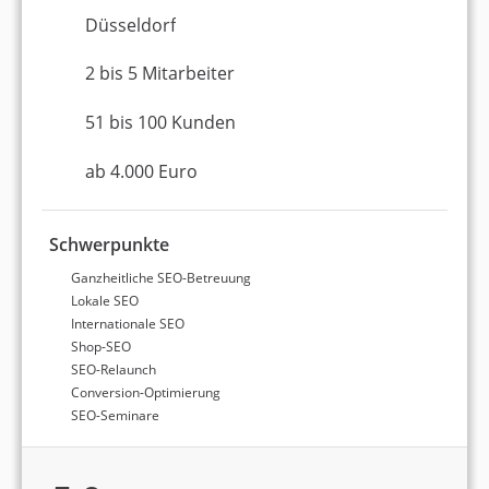
Die Unternehmen in dieser Kategorie wurden in
Düsseldorf
verschiedensten Bereichen ausgezeichnet, wie z.B.
AZAV-Zertifizierung und TÜV-zertifizierte
2 bis 5 Mitarbeiter
Verkaufspsychologie (
Baseplus DIGITAL MEDIA
GmbH
). Mit Zertifizierungen wie Agentursieger
51 bis 100 Kunden
(2023) und Agentursieger (2022) belegen die
Dienstleister ihre hohe Expertise im Bereich
ab 4.000 Euro
Webdesign.
Schwerpunkte
Wir finden die für Sie beste
Ganzheitliche SEO-Betreuung
Webdesign-Agentur
bei
Lokale SEO
Düsseldorf!
Internationale SEO
Shop-SEO
SEO-Relaunch
Angebote von passenden Agenturen
Conversion-Optimierung
erhalten
SEO-Seminare
Garantiert kostenlos & unverbindlich
Schnelle Antwortzeit