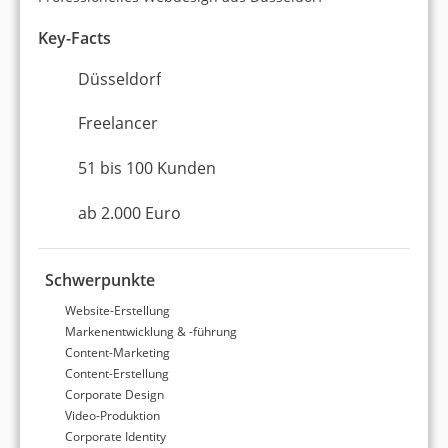
+50 % mehr Sichtbarkeit bei Google
Key-Facts
Düsseldorf
Freelancer
www.ist-hochschule.de
51 bis 100 Kunden
Google Ads
ab 2.000 Euro
Social Media-Marketing
Werbung / Full Service
Schwerpunkte
Website-Erstellung
Steigerung der Conversions um 42 % (Anmeldungen)
Markenentwicklung & -führung
Steigerung der Conversionrate um 39 %
Content-Marketing
Senkung der Kosten pro Conversion um 35 %
Content-Erstellung
Corporate Design
Video-Produktion
Corporate Identity