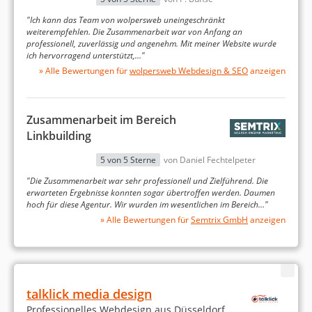
Suchmaschinenoptimierung, Social Media-
"Ich kann das Team von wolpersweb uneingeschränkt
Marketing, Google Ads, Webdesign,
weiterempfehlen. Die Zusammenarbeit war von Anfang an
Webentwicklung, Digitales Marketing und Content-
professionell, zuverlässig und angenehm. Mit meiner Website wurde
ich hervorragend unterstützt,…"
Marketing
vor.
» Alle Bewertungen für
wolpersweb Webdesign & SEO
anzeigen
Zusammenarbeit im Bereich
Linkbuilding
5 von 5 Sterne
von Daniel Fechtelpeter
www.protectionone.de
"Die Zusammenarbeit war sehr professionell und Zielführend. Die
erwarteten Ergebnisse konnten sogar übertroffen werden. Daumen
hoch für diese Agentur. Wir wurden im wesentlichen im Bereich…"
Content-Marketing
» Alle Bewertungen für
Semtrix GmbH
anzeigen
Digitales Marketing
Suchmaschinenoptimierung
+30 % mehr Leads über eigens entwickelte
talklick media design
Leadgeneratoren
Professionelles Webdesign aus Düsseldorf