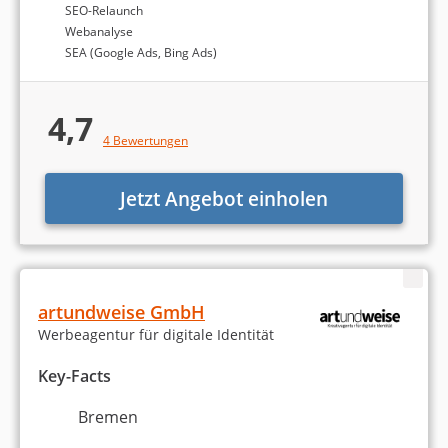
Werbung & Marketing
SEO-Relaunch
Webanalyse
Markenaufbau und -strategie
SEA (Google Ads, Bing Ads)
Werbekampagnen entwickeln
4,7
4 Bewertungen
Print-Medien
Corporate Design / Brand Design
Jetzt Angebot einholen
Sonstiges
artundweise GmbH
Werbeagentur für digitale Identität
Key-Facts
Bremen
Die Berechnung des Rankings der besten SEO-
Agenturen in Bremen basiert auf Agenturtipp.de-