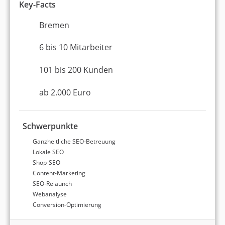
Key-Facts
Platz 3 beim bekanntesten SEO-Contest Deutschlands
Bremen
Sonderpreis für höchste KI-Sichtbarkeit
Neue Domain in 30 Tagen in die Top 3 gebracht
6 bis 10 Mitarbeiter
101 bis 200 Kunden
Über den Autor
ab 2.000 Euro
Schwerpunkte
Ganzheitliche SEO-Betreuung
Lokale SEO
Alexander Walz
Shop-SEO
Content-Marketing
Alexander ist Online-Marketing-Experte und
SEO-Relaunch
Unternehmensgründer. Er hat als Angestellter im
Webanalyse
E-Commerce gearbeitet und war dann viele Jahre
Conversion-Optimierung
als Freelancer in den Bereichen SEO, SEA,
Webdesign und Online-Marketing selbstständig.