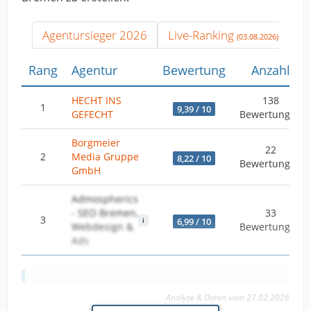
Agentursieger 2026
Live-Ranking
(03.08.2026)
Rang
Agentur
Bewertung
Anzahl
HECHT INS
138
1
9,39 / 10
GEFECHT
Bewertungen
Borgmeier
22
2
Media Gruppe
8,22 / 10
Bewertungen
GmbH
Admospherics
- SEO Bremen,
33
3
6,99 / 10
Webdesign &
Bewertungen
Ads
Analyse & Daten vom 27.02.2026