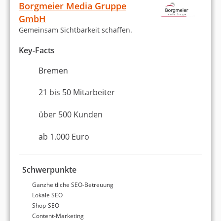
Borgmeier Media Gruppe
GmbH
Social Media Marketing (Facebook etc.)
Gemeinsam Sichtbarkeit schaffen.
E-Mail-Marketing
Key-Facts
Website erstellen / Webdesign
Bremen
Webentwicklung
21 bis 50 Mitarbeiter
WordPress
über 500 Kunden
Erstellung eines Online-Shops
ab 1.000 Euro
Amazon
Schwerpunkte
Entwicklung einer Digital-Strategie
Ganzheitliche SEO-Betreuung
Lokale SEO
Content-Marketing
Shop-SEO
Content-Marketing