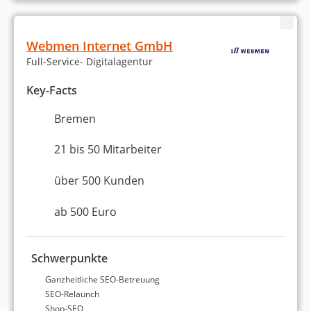
Platz 3 in Bremen
6,99 von 10
Webmen Internet GmbH
Admospherics - SEO Bremen,
Full-Service- Digitalagentur
Webdesign & Ads
Key-Facts
Bremen
Bremen
2 bis 5 Mitarbeiter
Mindestbudget unbekannt
21 bis 50 Mitarbeiter
Keine Bewertungen
über 500 Kunden
5,0 Sterne
Noch keine Weiterempfehlung
ab 500 Euro
Schwerpunkte
Statistiken zu unseren
Ganzheitliche SEO-Betreuung
SEO-Relaunch
besten
SEO-Agenturen in
Shop-SEO