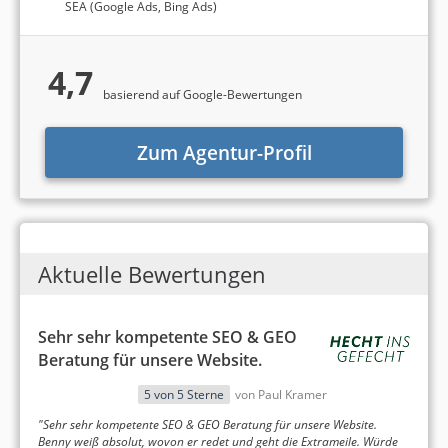
Bremen spielen veröffentlichte Kundenreferenzen
SEA (Google Ads, Bing Ads)
eine entscheidende Rolle. Unsere Top Agenturen
bieten mit Referenzen wie
keywordkoenig.org
(HECHT INS GEFECHT) und
4,7
www.schirmherrschaft.de
(Borgmeier Media
basierend auf Google-Bewertungen
Gruppe GmbH) detaillierte Einblicke in erfolgreich
umgesetzte Projekte, welche als glaubwürdiger
Zum Agentur-Profil
Beleg für die Qualität der jeweiligen SEO-Agentur
gelten. In der folgenden Übersicht stellen wir
deshalb beispielhafte Referenzprojekte unserer
SEO-Agenturen in Bremen aus den Bereichen
Linkbuilding, Suchmaschinenoptimierung, Google
Aktuelle Bewertungen
Ads und Webdesign
vor.
Sehr sehr kompetente SEO & GEO
Beratung für unsere Website.
5 von 5 Sterne
von Paul Kramer
"Sehr sehr kompetente SEO & GEO Beratung für unsere Website.
Benny weiß absolut, wovon er redet und geht die Extrameile. Würde