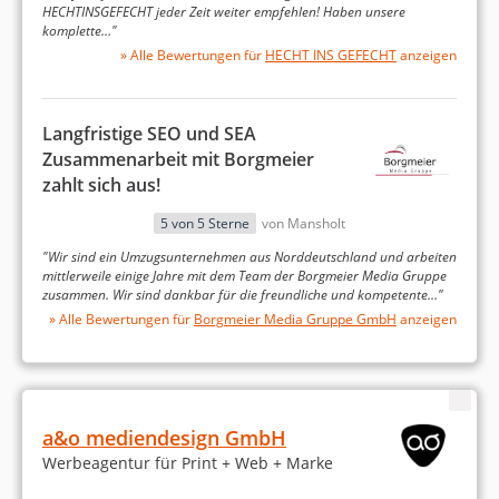
www.schirmherrschaft.de
HECHTINSGEFECHT jeder Zeit weiter empfehlen! Haben unsere
komplette…"
Google Ads
» Alle Bewertungen für
HECHT INS GEFECHT
anzeigen
Suchmaschinenoptimierung
Webdesign
Langfristige SEO und SEA
Zusammenarbeit mit Borgmeier
Stetige Steigerung Sichtbarkeitindex
zahlt sich aus!
Relaunch der Webseite
Webdesign
5 von 5 Sterne
von Mansholt
"Wir sind ein Umzugsunternehmen aus Norddeutschland und arbeiten
mittlerweile einige Jahre mit dem Team der Borgmeier Media Gruppe
zusammen. Wir sind dankbar für die freundliche und kompetente…"
» Alle Bewertungen für
Borgmeier Media Gruppe GmbH
anzeigen
keywordkoenig.org
a&o mediendesign GmbH
Linkbuilding
Werbeagentur für Print + Web + Marke
Suchmaschinenoptimierung