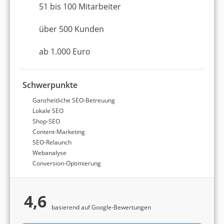
51 bis 100 Mitarbeiter
und Google-Bewertungen. Mehr Informationen
dazu finden Sie in unserer Detailanalyse aller
SEO-
über 500 Kunden
Agenturen
.
ab 1.000 Euro
Top 3 SEO-Agenturen in
Bremen
Schwerpunkte
Ganzheitliche SEO-Betreuung
Lokale SEO
Shop-SEO
Platz 1 in Bremen
9,39 von 10
Content-Marketing
SEO-Relaunch
HECHT INS GEFECHT
Webanalyse
Conversion-Optimierung
Bremen
2 bis 5 Mitarbeiter
4,6
basierend auf Google-Bewertungen
ab 4.000 Euro (Monatsbudget)