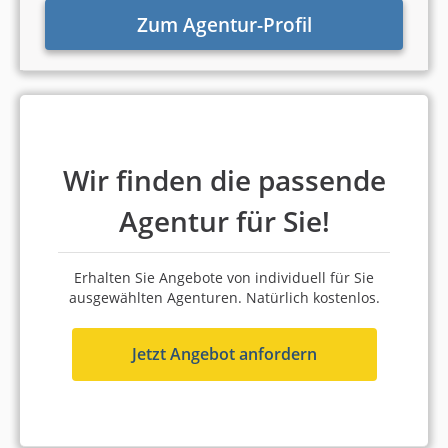
5,0
Zum Agentur-Profil
5,0 Sterne
100 % Weiterempfehlung
Platz 2 in Bremen
8,22 von 10
Wir finden die passende
Borgmeier Media Gruppe
GmbH
Agentur für Sie!
Bremen
Erhalten Sie Angebote von individuell für Sie
21 bis 50 Mitarbeiter
ausgewählten Agenturen. Natürlich kostenlos.
ab 1.000 Euro (Monatsbudget)
4,7
Jetzt Angebot anfordern
4,1 Sterne
100 % Weiterempfehlung