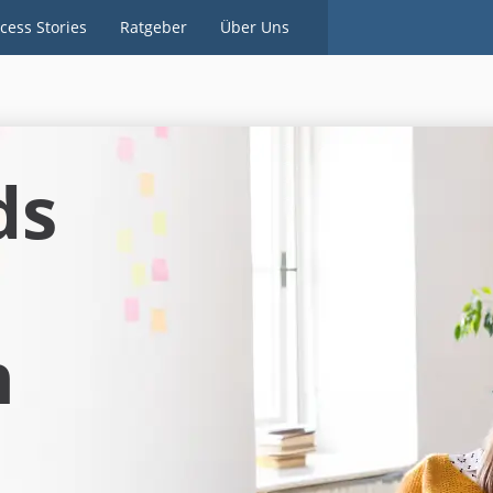
cess Stories
Ratgeber
Über Uns
ds
h