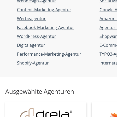
Webdesign-Agentur
Social M
Content-Marketing-Agentur
Google 
Werbeagentur
Amazon-
Facebook-Marketing-Agentur
Agentur 
WordPress-Agentur
Shopwar
Digitalagentur
E-Comme
Performance-Marketing-Agentur
TYPO3-A
Shopify-Agentur
Internet
Ausgewählte Agenturen