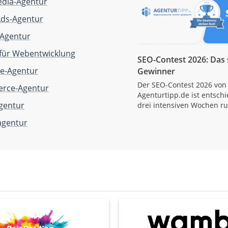
edia-Agentur
Ads-Agentur
Agentur
für Webentwicklung
SEO-Contest 2026: Das 
e-Agentur
Gewinner
Der SEO-Contest 2026 von 
rce-Agentur
Agenturtipp.de ist entsch
gentur
drei intensiven Wochen 
agentur