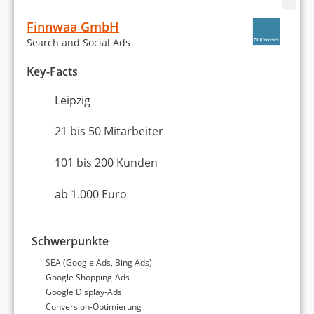
Website erstellen / Webdesign
Finnwaa GmbH
Webentwicklung
Search and Social Ads
WordPress
Key-Facts
Erstellung eines Online-Shops
Leipzig
21 bis 50 Mitarbeiter
Amazon
101 bis 200 Kunden
Entwicklung einer Digital-Strategie
ab 1.000 Euro
Content-Marketing
Werbung & Marketing
Schwerpunkte
Markenaufbau und -strategie
SEA (Google Ads, Bing Ads)
Google Shopping-Ads
Werbekampagnen entwickeln
Google Display-Ads
Conversion-Optimierung