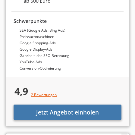
ab 500 Euro
nachfolgendes Formular in weniger als 5 Minuten aus:
Schwerpunkte
SEA (Google Ads, Bing Ads)
Preissuchmaschinen
Bei welchen Aufgaben benötigen Sie
Google Shopping-Ads
Google Display-Ads
Weiter
Unterstützung?
Ganzheitliche SEO-Betreuung
Es können mehrere Punkte ausgewählt werden.
YouTube-Ads
Conversion-Optimierung
Suchmaschinenoptimierung (SEO)
4,9
Google Ads bzw. Bing Ads (SEA)
2 Bewertungen
Social Media Marketing (Facebook etc.)
Jetzt Angebot einholen
E-Mail-Marketing