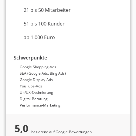
Top 3 Google Ads-
21 bis 50 Mitarbeiter
Agenturen in Leipzig
51 bis 100 Kunden
ab 1.000 Euro
Platz 1 in Leipzig
7,04 von 10
Finnwaa GmbH
Schwerpunkte
Google Shopping-Ads
Leipzig
SEA (Google Ads, Bing Ads)
21 bis 50 Mitarbeiter
Google Display-Ads
YouTube-Ads
ab 1.000 Euro (Monatsbudget)
UI-/UX-Optimierung
Keine Bewertungen
Digital-Beratung
Performance-Marketing
4,9 Sterne
Noch keine Weiterempfehlung
5,0
basierend auf Google-Bewertungen