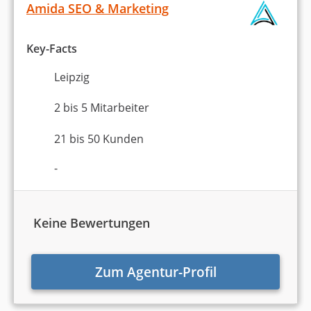
Amida SEO & Marketing
Über den Autor
Key-Facts
Leipzig
2 bis 5 Mitarbeiter
21 bis 50 Kunden
Alexander Walz
-
Alexander ist Online-Marketing-Experte und
Unternehmensgründer. Er hat als Angestellter im
E-Commerce gearbeitet und war dann viele Jahre
als Freelancer in den Bereichen SEO, SEA,
Keine Bewertungen
Webdesign und Online-Marketing selbstständig.
Er ist Gründer und Geschäftsführer von
Agenturtipp.de und hat umfassende Erfahrung in
Zum Agentur-Profil
der Agenturwelt gesammelt. Als studierter
Betriebswirt (Bachelor of Arts) und
Lehrbeauftragter an der DHBW Stuttgart ist er mit