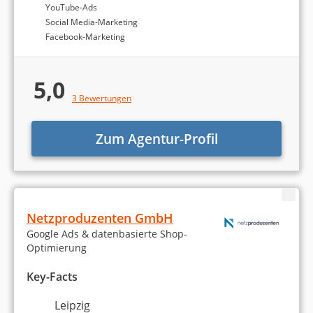
YouTube-Ads
Print-Medien
Social Media-Marketing
Facebook-Marketing
Corporate Design / Brand Design
Sonstiges
5,0
3 Bewertungen
Zum Agentur-Profil
Die Berechnung des Rankings der besten Google
Netzproduzenten GmbH
Ads-Agenturen in Leipzig basiert auf
Google Ads & datenbasierte Shop-
Agenturtipp.de- und Google-Bewertungen. Mehr
Optimierung
Informationen dazu finden Sie in unserer
Detailanalyse aller
Google Ads-Agenturen
.
Key-Facts
Leipzig