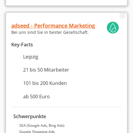
Leipzig
Freelancer
ab 1.000 Euro (Monatsbudget)
adseed - Performance Marketing
Keine Bewertungen
Bei uns sind Sie in bester Gesellschaft.
5,0 Sterne
Key-Facts
Noch keine Weiterempfehlung
Leipzig
21 bis 50 Mitarbeiter
Statistiken zu unseren
101 bis 200 Kunden
besten
Google Ads-
ab 500 Euro
Agenturen in Leipzig
Schwerpunkte
SEA (Google Ads, Bing Ads)
Aktuell sind
in Leipzig 6 verifizierte Google Ads-
Google Shopping-Ads