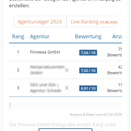
erstellen:
Agentursieger 2026
Live-Ranking
(10.08.2026)
Rang
Agentur
Bewertung
Anzahl
75
1
Finnwaa GmbH
7,04 / 10
Bewertung
Netzproduzenten
42
2
7,02 / 10
GmbH
Bewertung
SEO und SEA |
19
3
6,91 / 10
Agentur Schade
Bewertung
Analyse & Daten vom 02.02.2026
Die Finnwaa GmbH belegt den ersten Rang unter