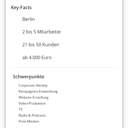
Key-Facts
st-germaine.de
Berlin
Suchmaschinenoptimierung
2 bis 5 Mitarbeiter
Webdesign
21 bis 50 Kunden
Hinzugewinn von neuen brachenrelevanten Keywords
ab 4.000 Euro
Steigerung der Sichtbarkeit um 100%
Kontinuierlich zw. 3-10% Steigerung der org. Nutzer
Schwerpunkte
Corporate Identity
Kampagnen-Entwicklung
Website-Erstellung
Video-Produktion
TV
www.foliendealer.com
Radio & Podcasts
Print-Medien
Content-Marketing