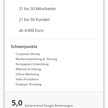
Agenturtipp.de- und Google-Bewertungen. Mehr
21 bis 50 Mitarbeiter
Informationen dazu finden Sie in unserer
Detailanalyse aller
Werbeagenturen
.
21 bis 50 Kunden
Top 3 Werbeagenturen in
ab 4.000 Euro
Berlin
Schwerpunkte
Corporate Identity
Markenentwicklung & -führung
Platz 1 in Berlin
9,37 von 10
Kampagnen-Entwicklung
Netzbekannt GmbH: SEO &
Website-Erstellung
Online-Marketing
Online-Marketing
Video-Produktion
Employer Branding
Berlin
6 bis 10 Mitarbeiter
5,0
ab 500 Euro (Monatsbudget)
basierend auf Google-Bewertungen