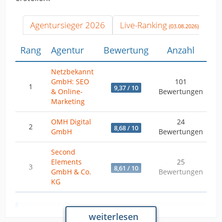
Agentursieger 2026
Live-Ranking
(03.08.2026)
Rang
Agentur
Bewertung
Anzahl
W
Netzbekannt
GmbH: SEO
101
1
9,37 / 10
& Online-
Bewertungen
Marketing
OMH Digital
24
2
8,68 / 10
GmbH
Bewertungen
Second
Elements
25
3
8,61 / 10
GmbH & Co.
Bewertungen
KG
weiterlesen