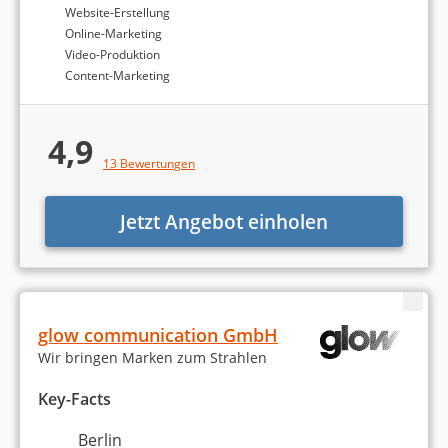
Werbung & Marketing
Website-Erstellung
Online-Marketing
Markenaufbau und -strategie
Video-Produktion
Content-Marketing
Werbekampagnen entwickeln
4,9
Print-Medien
13 Bewertungen
Corporate Design / Brand Design
Jetzt Angebot einholen
Sonstiges
glow communication GmbH
Wir bringen Marken zum Strahlen
Key-Facts
Die Berechnung des Rankings der besten
Berlin
Werbeagenturen in Berlin basiert auf