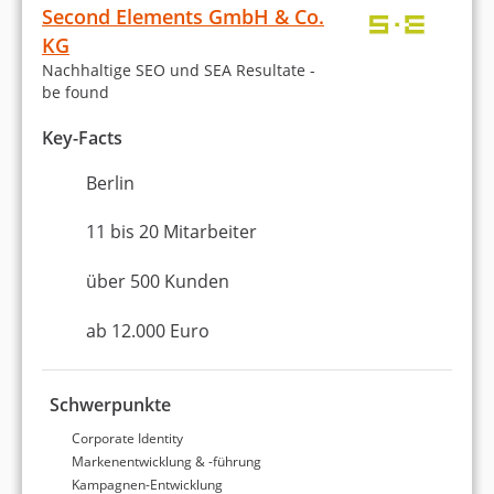
Second Elements GmbH & Co.
Social Media Marketing (Facebook etc.)
KG
Nachhaltige SEO und SEA Resultate -
E-Mail-Marketing
be found
Key-Facts
Website erstellen / Webdesign
Berlin
Webentwicklung
11 bis 20 Mitarbeiter
WordPress
über 500 Kunden
Erstellung eines Online-Shops
ab 12.000 Euro
Amazon
Entwicklung einer Digital-Strategie
Schwerpunkte
Corporate Identity
Content-Marketing
Markenentwicklung & -führung
Kampagnen-Entwicklung