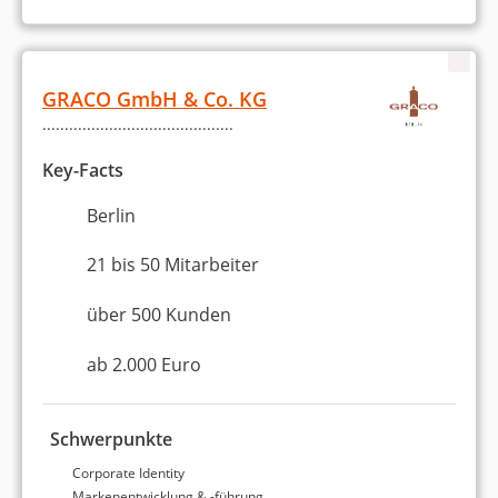
Platz 3 in Berlin
8,61 von 10
Second Elements GmbH &
GRACO GmbH & Co. KG
Co. KG
...........................................
Key-Facts
Berlin
11 bis 20 Mitarbeiter
Berlin
ab 12.000 Euro (einmaliges
21 bis 50 Mitarbeiter
Projektbudget)
4,9
über 500 Kunden
5,0 Sterne
ab 2.000 Euro
100 % Weiterempfehlung
Schwerpunkte
Corporate Identity
Statistiken zu unseren
Markenentwicklung & -führung