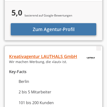
Google Ads
Suchmaschinenoptimierung
5,0
basierend auf Google-Bewertungen
Steigerung des organischen Traffics um 300 %
Viele Top-5 Platzierung der wichtigsten Keywords
Zum Agentur-Profil
Gesamt-Anzahl Keywords um 50 % erhöht
Über den Autor
Kreativagentur LAUTHALS GmbH
Wir machen Werbung, die »laut« ist.
Key-Facts
Berlin
Alexander Walz
2 bis 5 Mitarbeiter
Alexander ist Online-Marketing-Experte und
Unternehmensgründer. Er hat als Angestellter im
101 bis 200 Kunden
E-Commerce gearbeitet und war dann viele Jahre