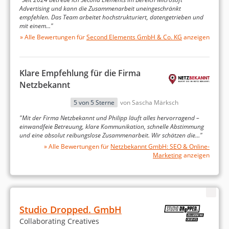
Advertising und kann die Zusammenarbeit uneingeschränkt
empfehlen. Das Team arbeitet hochstrukturiert, datengetrieben und
mit einem…"
» Alle Bewertungen für
Second Elements GmbH & Co. KG
anzeigen
Klare Empfehlung für die Firma
www.reima.com
Netzbekannt
Google Ads
5 von 5 Sterne
von Sascha Märksch
Linkbuilding
"Mit der Firma Netzbekannt und Philipp läuft alles hervorragend –
Suchmaschinenoptimierung
einwandfeie Betreuung, klare Kommunikation, schnelle Abstimmung
und eine absolut reibungslose Zusammenarbeit. Wir schätzen die…"
» Alle Bewertungen für
Netzbekannt GmbH: SEO & Online-
+159% Umsatzsteigerung über SEA & SEO in DE
Marketing
anzeigen
+120% Umsatzsteigerung über SEA und SEO in PL
Nachhaltige Reduzierung der KUR
Studio Dropped. GmbH
Collaborating Creatives