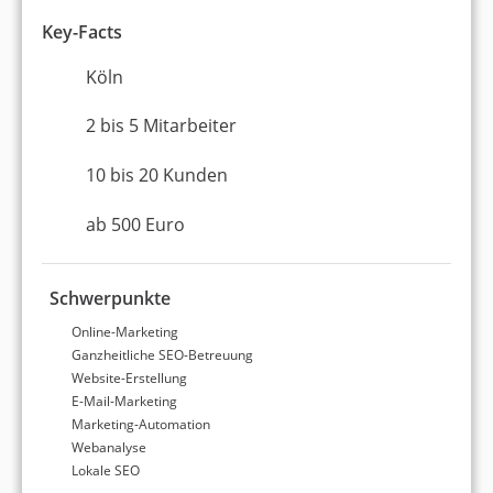
verschiedensten Bereichen ausgezeichnet, wie z.B.
Sistrix Expert 2025 und BAFA akkreditiert. Mit
Key-Facts
Zertifizierungen wie Agentursieger (2024) und
Köln
Agentursieger (2023) belegen die Dienstleister ihre
hohe Expertise im Bereich Online-Marketing.
2 bis 5 Mitarbeiter
10 bis 20 Kunden
Wir finden die für Sie beste
Online-Marketing-Agentur
ab 500 Euro
bei Köln!
Angebote von passenden Agenturen
Schwerpunkte
erhalten
Online-Marketing
Garantiert kostenlos & unverbindlich
Ganzheitliche SEO-Betreuung
Schnelle Antwortzeit
Website-Erstellung
E-Mail-Marketing
Marketing-Automation
JETZT AGENTUR FINDEN
Webanalyse
Lokale SEO