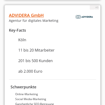
Social Media Marketing (Facebook etc.)
ADVIDERA GmbH
E-Mail-Marketing
Agentur für digitales Marketing
Website erstellen / Webdesign
Key-Facts
Webentwicklung
Köln
WordPress
11 bis 20 Mitarbeiter
Erstellung eines Online-Shops
201 bis 500 Kunden
Amazon
ab 2.000 Euro
Entwicklung einer Digital-Strategie
Schwerpunkte
Content-Marketing
Online-Marketing
Social Media-Marketing
Werbung & Marketing
Ganzheitliche SEO-Betreuung