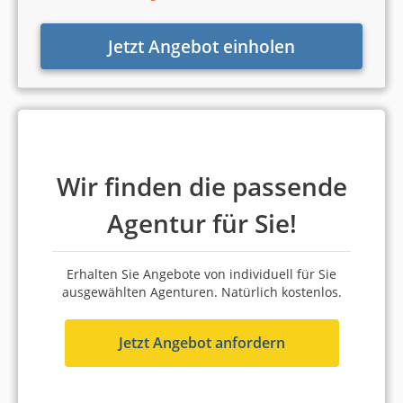
4,9 Sterne
100 % Weiterempfehlung
Jetzt Angebot einholen
Platz 2 in Köln
8,77 von 10
artista GmbH : 360° Online-
Marketing
Wir finden die passende
Köln
Agentur für Sie!
6 bis 10 Mitarbeiter
ab 2.000 Euro (Monatsbudget)
Erhalten Sie Angebote von individuell für Sie
5,0
ausgewählten Agenturen. Natürlich kostenlos.
5,0 Sterne
Jetzt Angebot anfordern
100 % Weiterempfehlung