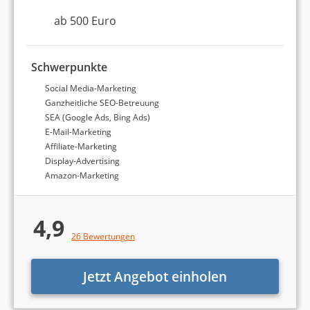
Finden Sie die passende
ab 500 Euro
Online-Marketing-Agentur!
Schwerpunkte
Wir finden die richtige Agentur für Sie! Füllen Sie
nachfolgendes Formular in weniger als 5 Minuten aus:
Social Media-Marketing
Ganzheitliche SEO-Betreuung
SEA (Google Ads, Bing Ads)
E-Mail-Marketing
Affiliate-Marketing
Display-Advertising
Bei welchen Aufgaben benötigen Sie
Amazon-Marketing
Weiter
Unterstützung?
Es können mehrere Punkte ausgewählt werden.
4,9
26 Bewertungen
Suchmaschinenoptimierung (SEO)
Jetzt Angebot einholen
Google Ads bzw. Bing Ads (SEA)