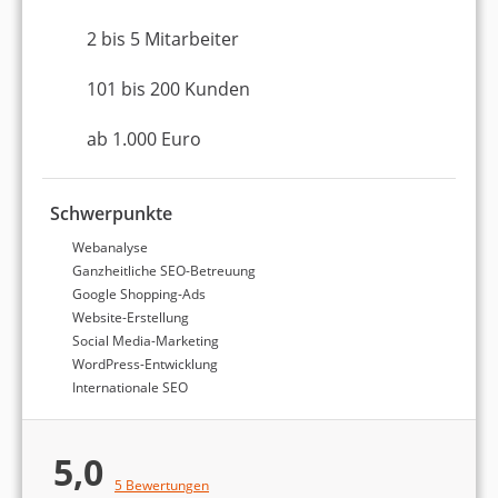
Er ist Gründer und Geschäftsführer von
Agenturtipp.de und hat umfassende Erfahrung in
2 bis 5 Mitarbeiter
der Agenturwelt gesammelt. Als studierter
Betriebswirt (Bachelor of Arts) und
101 bis 200 Kunden
Lehrbeauftragter an der DHBW Stuttgart ist er mit
dem wissenschaftlichen Arbeiten bestens
ab 1.000 Euro
vertraut.
Schwerpunkte
Webanalyse
Ganzheitliche SEO-Betreuung
Google Shopping-Ads
Website-Erstellung
Social Media-Marketing
WordPress-Entwicklung
Internationale SEO
5,0
5 Bewertungen