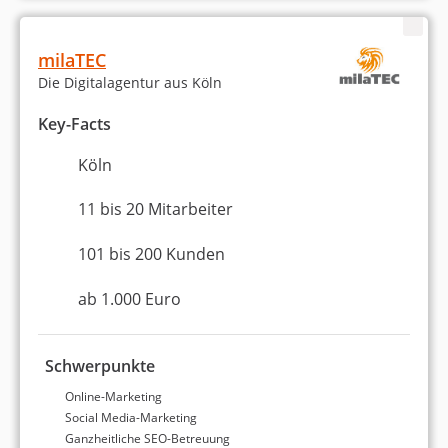
www.casualcouture.de
milaTEC
Suchmaschinenoptimierung
Die Digitalagentur aus Köln
Sichtbarkeitssteigerung im Betreuungszeitraum um ca.
Key-Facts
144%
Steigerung der Anzahl rankender Keywords (Ranking
Köln
Quantität)
Stärkung Anteil der Top 10 Rankings
11 bis 20 Mitarbeiter
101 bis 200 Kunden
ab 1.000 Euro
www.invictus-physio.de
Schwerpunkte
Online-Marketing
Online-Marketing
Social Media-Marketing
Suchmaschinenoptimierung
Ganzheitliche SEO-Betreuung