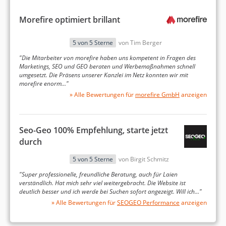
Morefire optimiert brillant
5 von 5 Sterne
von Tim Berger
www.welthungerhilfe.de
"Die Mitarbeiter von morefire haben uns kompetent in Fragen des
Marketings, SEO und GEO beraten und Werbemaßnahmen schnell
umgesetzt. Die Präsens unserer Kanzlei im Netz konnten wir mit
Content-Marketing
morefire enorm…"
Online-Marketing
» Alle Bewertungen für
morefire GmbH
anzeigen
Suchmaschinenoptimierung
Seo-Geo 100% Empfehlung, starte jetzt
Steigerung der Sichtbarkeit um 280 % (Sistrix)
durch
Steigerung des Spendenbetrags pro Sitzung um 32 %
Erhöhung der neuen Nutzer um 40 %
5 von 5 Sterne
von Birgit Schmitz
"Super professionelle, freundliche Beratung, auch für Laien
verständlich. Hat mich sehr viel weitergebracht. Die Website ist
deutlich besser und ich werde bei Suchen sofort angezeigt. Will ich…"
» Alle Bewertungen für
SEOGEO Performance
anzeigen