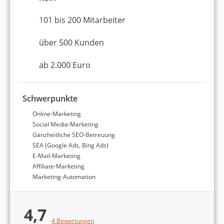
Agenturtipp.de- und Google-Bewertungen. Mehr
Informationen dazu finden Sie in unserer
101 bis 200 Mitarbeiter
Detailanalyse aller
Online-Marketing-Agenturen
.
über 500 Kunden
Top 3 Online-Marketing-
ab 2.000 Euro
Agenturen in Köln
Schwerpunkte
Online-Marketing
Platz 1 in Köln
8,98 von 10
Social Media-Marketing
SaphirSolution GmbH 360°
Ganzheitliche SEO-Betreuung
SEA (Google Ads, Bing Ads)
Online-Marketing
E-Mail-Marketing
Affiliate-Marketing
Köln
Marketing-Automation
51 bis 100 Mitarbeiter
ab 500 Euro (Monatsbudget)
4,7
4,8
4 Bewertungen