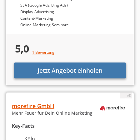
SEA (Google Ads, Bing Ads)
Markenaufbau und -strategie
Display-Advertising
Content-Marketing
Werbekampagnen entwickeln
Online-Marketing-Seminare
Print-Medien
5,0
1 Bewertung
Corporate Design / Brand Design
Sonstiges
Jetzt Angebot einholen
morefire GmbH
Mehr Feuer für Dein Online Marketing
Die Berechnung des Rankings der besten Online-
Key-Facts
Marketing-Agenturen in Köln basiert auf
Köln