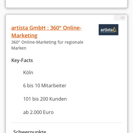
Platz 3 in Köln
8,69 von 10
netkin®
artista GmbH : 360° Online-
Marketing
Köln
360° Online-Marketing für regionale
2 bis 5 Mitarbeiter
Marken
ab 1.000 Euro (Monatsbudget)
Key-Facts
5,0
5,0 Sterne
Köln
100 % Weiterempfehlung
6 bis 10 Mitarbeiter
101 bis 200 Kunden
Statistiken zu unseren
ab 2.000 Euro
besten
Online-Marketing-
Schwerpunkte