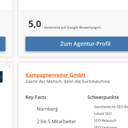
5,0
basierend auf Google-Bewertungen
5,0
Zum Agentur-Profil
5,0 Sterne
100 % Weiterempfehlung
Kampagnenreiter GmbH
n zu unseren besten
Zuerst der Mensch, dann die Suchmaschine
uren in Nürnberg
Key-Facts
Schwerpunkte
Ganzheitliche SEO-B
Nürnberg
en mit insgesamt 39 überprüften authentischen Bewertung
Lokale SEO
elistet. Die meisten SEO-Agenturen aus Nürnberg sind Fre
SEO-Relaunch
2 bis 5 Mitarbeiter
 Laut unseren SEO-Agenturen liegt das
am häufigsten benöti
SEO-Seminare