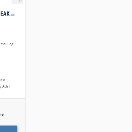
ng von
ufweist.
denheit
etreuung
ung
g Ads)
te