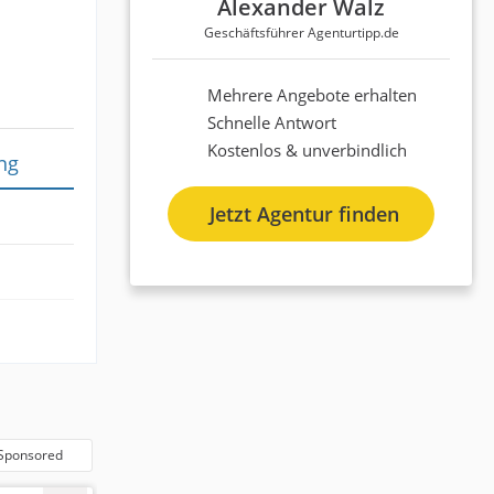
Alexander Walz
Geschäftsführer Agenturtipp.de
Mehrere Angebote erhalten
Schnelle Antwort
Kostenlos & unverbindlich
ng
Jetzt Agentur finden
.02.2026
Sponsored
Punkten
elle und