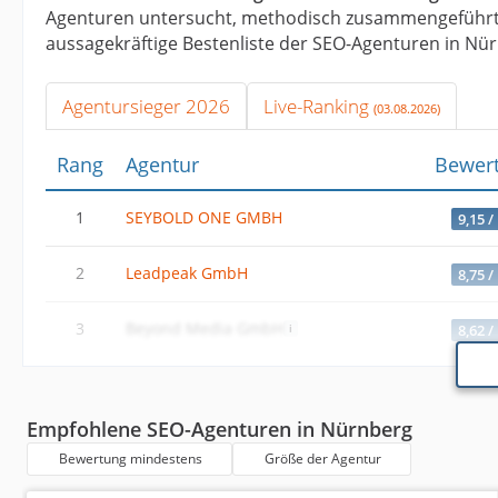
Agenturen untersucht, methodisch zusammengeführt 
aussagekräftige Bestenliste der SEO-Agenturen in Nür
Agentursieger 2026
Live-Ranking
(03.08.2026)
Rang
Agentur
Bewer
1
SEYBOLD ONE GMBH
9,15 /
2
Leadpeak GmbH
8,75 /
3
Beyond Media GmbH
8,62 /
Empfohlene SEO-Agenturen in Nürnberg
Bewertung mindestens
Größe der Agentur
Die SEYBOLD ONE GMBH belegt den ersten Rang unter
aus 55 Bewertungen und einer Weiterempfehlungsquot