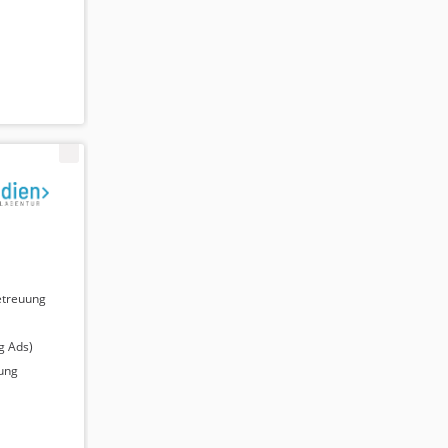
etreuung
g Ads)
ung