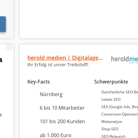
5,0
5,0 Sterne
100 % Weiterempfehlung
herold medien | Digitalagentur
Ihr Erfolg ist unser Treibstoff!
Key-Facts
Schwerpunkte
Ganzheitliche SEO-B
Nürnberg
Lokale SEO
SEA (Google Ads, Bin
6 bis 10 Mitarbeiter
4,9
ng
Conversion-Optimier
5,0 Sterne
101 bis 200 Kunden
Webanalyse
100 % Weiterempfehlung
Shop-SEO
ab 1.000 Euro
SEO-Relaunch