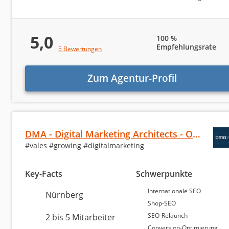
Platz 3 in Nürnberg
8,62 von 10
5,0
100 %
Beyond Media GmbH
Empfehlungsrate
5 Bewertungen
Nürnberg
Zum Agentur-Profil
21 bis 50 Mitarbeiter
ab 1.000 Euro (Monatsbudget)
DMA - Digital Marketing Architects - Online…
Statistike
#vales #growing #digitalmarketing
SEO-Agent
Key-Facts
Schwerpunkte
Internationale SEO
Nürnberg
Aktuell sind
in Nürnberg 19 verifizierte SEO-Agentur
Shop-SEO
Agenturtipp.de und 368 Google-Bewertungen bei uns g
SEO-Relaunch
2 bis 5 Mitarbeiter
und haben durchschnittlich 21 bis 50 Kunden bisher.
Conversion-Optimierung