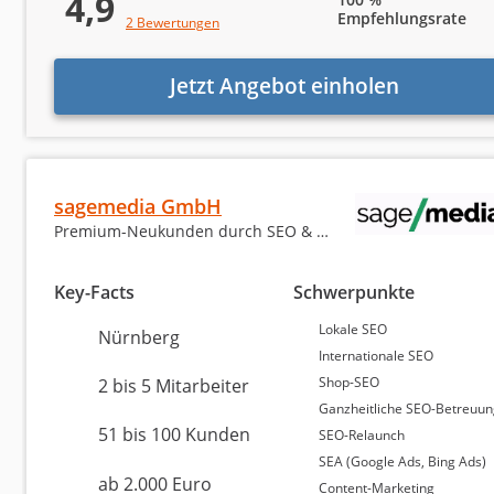
4,9
Empfehlungsrate
Platz 1 in Nürnberg
9,15 von 10
2 Bewertungen
SEYBOLD ONE GMBH
Jetzt Angebot einholen
Nürnberg
6 bis 10 Mitarbeiter
ab 500 Euro (Monatsbudget)
sagemedia GmbH
Premium-Neukunden durch SEO & KI-Suche
Platz 2 in Nürnberg
8,75 von 10
Key-Facts
Schwerpunkte
Leadpeak GmbH
Lokale SEO
Nürnberg
Internationale SEO
Shop-SEO
2 bis 5 Mitarbeiter
Nürnberg
Ganzheitliche SEO-Betreuu
6 bis 10 Mitarbeiter
51 bis 100 Kunden
SEO-Relaunch
ab 1.000 Euro (Monatsbudget)
SEA (Google Ads, Bing Ads)
ab 2.000 Euro
Content-Marketing