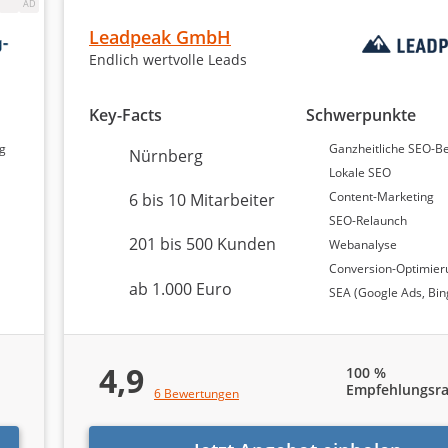
erstützt durch 50 Bewertungen, ebenfalls mit einer
Leadpeak GmbH
d Media GmbH
vervollständigt die Top 3 mit einer Bewertu
Endlich wertvolle Leads
 ebenfalls eine Weiterempfehlungsquote von 100 Prozent a
 Weiterempfehlung in dieser Rangliste spiegeln die Zufrie
n wider.
Key-Facts
Schwerpunkte
ng
Ganzheitliche SEO-B
Nürnberg
Lokale SEO
nde SEO-Agentur!
Content-Marketing
6 bis 10 Mitarbeiter
SEO-Relaunch
e nachfolgendes Formular in weniger als 5 Minuten aus:
201 bis 500 Kunden
Webanalyse
Conversion-Optimier
ab 1.000 Euro
SEA (Google Ads, Bin
 Sie Unterstützung?
4,9
100 %
Empfehlungsra
6 Bewertungen