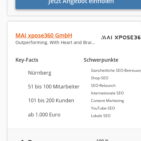
Jetzt Angebot einholen
Suchmaschinenoptimierung (SEO)
Social Media Marketing (Facebook etc.)
Website erstellen / Webdesign
MAI xpose360 GmbH
Outperforming. With Heart and Brain.
WordPress
Amazon
Key-Facts
Schwerpunkte
Ganzheitliche SEO-Betreuu
Nürnberg
Content-Marketing
Shop-SEO
SEO-Relaunch
51 bis 100 Mitarbeiter
Markenaufbau und -strategie
Internationale SEO
Die Berechnung des Rankings der besten SEO-Agentur
101 bis 200 Kunden
Content-Marketing
Print-Medien
Bewertungen. Mehr Informationen dazu finden Sie in u
YouTube-SEO
ab 1.000 Euro
Lokale SEO
Sonstiges
Top 3 SEO-Ag
100 %