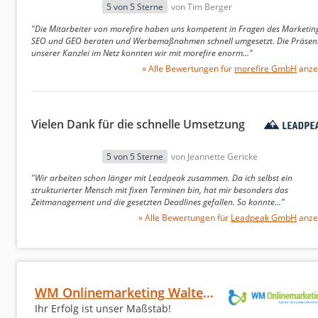
5 von 5 Sterne
von Tim Berger
Die Untersuchung der SEO-Agenturen in Nürnberg zei
Plattformen Agenturtipp.de und Google aggregiert wu
"Die Mitarbeiter von morefire haben uns kompetent in Fragen des Marketing
SEO und GEO beraten und Werbemaßnahmen schnell umgesetzt. Die Präsen
7,8 Bewertungen pro Agentur, während die durchschnit
unserer Kanzlei im Netz konnten wir mit morefire enorm…"
Bewertungsstatistik verzeichneten die Agenturen auf 
» Alle Bewertungen für
morefire GmbH
anze
wohingegen die Bewertungen auf Google eine noch hö
Daten bieten einen detaillierten Überblick über die 
Vielen Dank für die schnelle Umsetzung
Qualitative Bewertungsdaten
5 von 5 Sterne
von Jeannette Gericke
In den Bewertungen der SEO-Agenturen in Nürnberg zei
"Wir arbeiten schon länger mit Leadpeak zusammen. Da ich selbst ein
Suchmaschinenoptimierung hinweisen. Viele Kunden s
strukturierter Mensch mit fixen Terminen bin, hat mir besonders das
Arbeitsweise. Die Agenturen bieten strukturierte Konze
Zeitmanagement und die gesetzten Deadlines gefallen. So konnte…"
» Alle Bewertungen für
Leadpeak GmbH
anze
Unternehmen abgestimmt sind. Regelmäßige Rückmel
Zufriedenheit bei den Klienten.
Besonders hervorzuheben sind die schnelle Umsetzu
Sichtbarkeitssteigerung in Suchmaschinen. Bereiche
WM Onlinemarketing Walter Maar
von Google Business Profilen werden von den Agentur
Ihr Erfolg ist unser Maßstab!
Jedoch gibt es auch gelegentlich Kritikpunkte. Einig