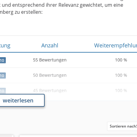
und entsprechend ihrer Relevanz gewichtet, um eine
nberg zu erstellen:
tung
Anzahl
Weiterempfehlu
55 Bewertungen
100 %
 10
50 Bewertungen
100 %
 10
45 Bewertungen
100 %
 10
weiterlesen
Analyse & Daten vom 25
Sortieren nach
 den SEO-Agenturen mit einer Bewertung von 9,15 von 10 
e von 100 Prozent. Die Leadpeak GmbH folgt an zweiter St