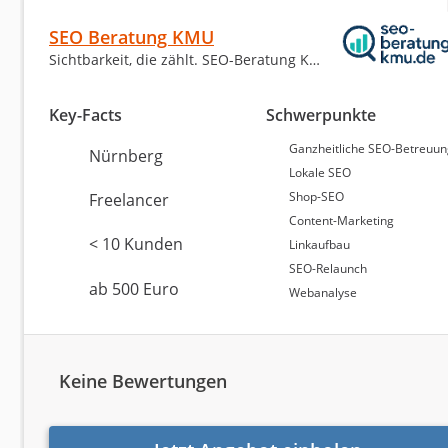
erreicht eine Bewertung von 8,75 von 10 Punkten, unt
SEO Beratung KMU
Weiterempfehlungsquote von 100 Prozent. Die
Beyon
Sichtbarkeit, die zählt. SEO-Beratung KMU
8,62 von 10 Punkten aus 45 Bewertungen, während sie
Die durchweg hohen Bewertungen und die vollständige
der Kunden mit den Dienstleistungen dieser Agenture
Key-Facts
Schwerpunkte
Ganzheitliche SEO-Betreuu
Nürnberg
Lokale SEO
Finden Sie die passe
Shop-SEO
Freelancer
Content-Marketing
Wir finden die richtige Agentur für Sie! Füllen Si
< 10 Kunden
Linkaufbau
SEO-Relaunch
ab 500 Euro
Webanalyse
Bei welchen Aufgaben benötigen
Keine Bewertungen
Es können mehrere Punkte ausgewählt werden.