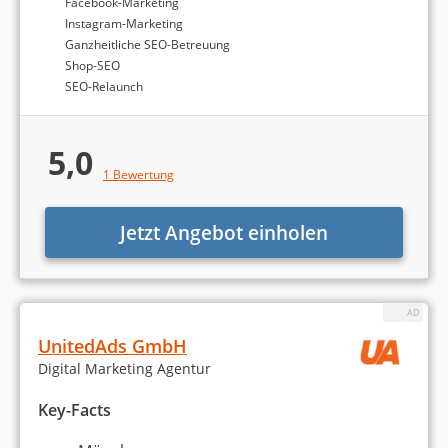
Facebook-Marketing
Website erstellen / Webdesign
Instagram-Marketing
Ganzheitliche SEO-Betreuung
Shop-SEO
Webentwicklung
SEO-Relaunch
WordPress
5,0
Erstellung eines Online-Shops
1 Bewertung
Amazon
Jetzt Angebot einholen
Entwicklung einer Digital-Strategie
Content-Marketing
UnitedAds GmbH
Werbung & Marketing
Digital Marketing Agentur
Markenaufbau und -strategie
Key-Facts
Werbekampagnen entwickeln