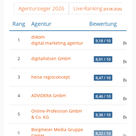
Agentursieger 2026
Live-Ranking
(03.08.2026)
Rang
Agentur
Bewertung
An
dskom
1
1
9,18 / 10
digital.marketing.agentur
Bewer
2
digitallotsen GmbH
8,91 / 10
Bewer
4
3
heise regioconcept
8,47 / 10
Bewer
4
ADVIDERA GmbH
8,46 / 10
Bewer
Online-Profession GmbH
5
8,38 / 10
& Co. KG
Bewer
Borgmeier Media Gruppe
6
8,22 / 10
GmbH
Bewer