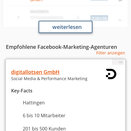
MADMEN
7
Onlinemarketing
7,10 / 10
Bewer
GmbH
weiterlesen
herold medien |
8
6,98 / 10
Digitalagentur
Bewer
Empfohlene Facebook-Marketing-Agenturen
Filter anzeigen
9
MISSION OM GmbH
6,98 / 10
Bewer
digitallotsen GmbH
10
Globalist GmbH
6,96 / 10
Bewer
Social Media & Performance Marketing
Key-Facts
Analyse & Daten vom 24.01.2026
Hattingen
Die drei führenden Facebook-Marketing-Agenturen
6 bis 10 Mitarbeiter
zeichnen sich durch herausragende Bewertungen
und hohe Weiterempfehlungsquoten aus. An
201 bis 500 Kunden