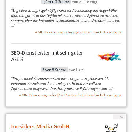
4,5 von 5 Sterne
von André Vogt
"Enge Betreuung, regelmäßige Content-Abstimmung auf Augenhöhe.
Man hat gar nicht das Gefühl mit einer externen Agentur zu arbeiten,
sondern eher mit Freunden zu kommunizieren und sich abzustimmen.
…"
» Alle Bewertungen für
digitallotsen GmbH
anzeigen
Ergebnisse der Analyse:
SEO-Dienstleister mit sehr guter
Die besten Facebook-
Arbeit
Marketing-Agenturen
5 von 5 Sterne
von Luke
"Professionell Zusammenarbeit mit sehr guten Ergebnissen. Alle
vereinbarten Ziele wurden termingerecht und zur vollsten
Zufriedenheit umgesetzt. Durchweg positive Erfahrungen: klare…"
Auf Grundlage der beschriebenen Methodik haben
» Alle Bewertungen für
PolePosition Solutions GmbH
anzeigen
wir die
führenden Facebook-Marketing-Agenturen
in Deutschland ermittelt
. Die nachfolgende
Übersicht können Sie für Ihre eigene Recherche
nutzen, insbesondere wenn Sie derzeit aktiv eine
Facebook-Marketing-Agentur suchen. Neben den
Innsiders Media GmbH