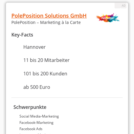
Einschränkungen der
PolePosition Solutions GmbH
Untersuchung
PolePosition – Marketing à la Carte
Key-Facts
Auch wenn die genutzten Datenquellen im
Grundsatz als verlässlich gelten, bestehen wie bei
Hannover
jeder Analyse bestimmte Grenzen, die
berücksichtigt werden müssen:
11 bis 20 Mitarbeiter
Einschränkung 1: Manipulierte Bewertungen
101 bis 200 Kunden
Vor allem Google hat immer wieder Probleme
mit gefälschten Rezensionen. Eine
ab 500 Euro
Echtheitsprüfung können wir ausschließlich
für Bewertungen aus unserem eigenen
System vornehmen, weshalb diese stärker
Schwerpunkte
gewichtet wurden als die Google-
Social Media-Marketing
Bewertungen.
Facebook-Marketing
Einschränkung 2: Geringe Anzahl an
Facebook Ads
Bewertungen