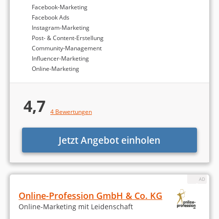
Mindestbudgets analysiert
. Diese Budgets stellen
Facebook-Marketing
einen zentralen Faktor dar, an dem sich
Facebook Ads
Unternehmen bei der Auswahl einer passenden
Instagram-Marketing
Facebook-Marketing-Agentur orientieren können.
Post- & Content-Erstellung
Community-Management
Influencer-Marketing
Online-Marketing
4,7
Methodik der Analyse
4 Bewertungen
Jetzt Angebot einholen
Im folgenden Teil beschreiben wir, wie das Ranking
nach wissenschaftlichen Kriterien berechnet und
zusammengestellt wurde
. Zur Bewertung der
Qualität der Facebook-Marketing-Agenturen
Online-Profession GmbH & Co. KG
haben wir zwei zentrale Datenquellen
Online-Marketing mit Leidenschaft
herangezogen: