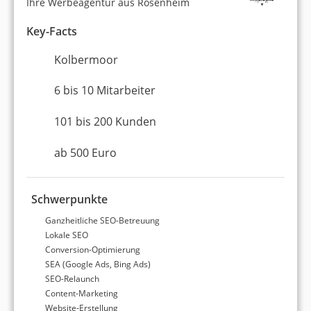
Bewertungsergebnissen finden Sie dort auch
Ihre Werbeagentur aus Rosenheim
Angaben zum Standort, zur Größe der Agentur
Key-Facts
und zum erforderlichen Mindestbudget
für eine
Zusammenarbeit. So erhalten Sie auf einen Blick
Kolbermoor
die wichtigsten Informationen, um den passenden
Dienstleister auszuwählen.
6 bis 10 Mitarbeiter
101 bis 200 Kunden
Top 10 Facebook-Marketing-
Agenturen in Deutschland
ab 500 Euro
Platz 1
9,18 von 10
Schwerpunkte
dskom
Ganzheitliche SEO-Betreuung
digital.marketing.agentur
Lokale SEO
Conversion-Optimierung
SEA (Google Ads, Bing Ads)
Berlin
SEO-Relaunch
11 bis 20 Mitarbeiter
Content-Marketing
ab 500 Euro (Monatsbudget)
Website-Erstellung