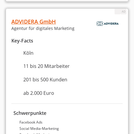
Wir finden die richtige Agentur für Sie! Füllen Sie
nachfolgendes Formular in weniger als 5 Minuten aus:
ADVIDERA GmbH
Agentur für digitales Marketing
Key-Facts
Bei welchen Aufgaben benötigen Sie
Köln
Weiter
Unterstützung?
11 bis 20 Mitarbeiter
Es können mehrere Punkte ausgewählt werden.
201 bis 500 Kunden
Suchmaschinenoptimierung (SEO)
ab 2.000 Euro
Google Ads bzw. Bing Ads (SEA)
Schwerpunkte
Social Media Marketing (Facebook etc.)
Facebook Ads
E-Mail-Marketing
Social Media-Marketing