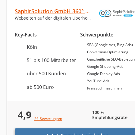
Weiterempfehlungsquote von 100 Prozent. An zweiter 
SaphirSolution GmbH 360° Online-Marketing
von 10 Punkten und 216 Bewertungen. Ihre Weiterempfe
Webseiten auf der digitalen Überholspur.
Signal für ihre Dienstleistungen darstellt. Die Schild
von 8,73 von 10 aus 75 Bewertungen und einer Weiter
Anzahl der Bewertungen zeigt das größere Kundenfee
Key-Facts
Schwerpunkte
verdeutlichen die hohe Qualität und Zufriedenheit de
SEA (Google Ads, Bing Ads)
Köln
Conversion-Optimierung
Ganzheitliche SEO-Betreuu
51 bis 100 Mitarbeiter
Finden Sie die passe
Google Shopping-Ads
über 500 Kunden
Google Display-Ads
Wir finden die richtige Agentur für Sie! Füllen Si
YouTube-Ads
ab 500 Euro
Preissuchmaschinen
4,9
100 %
Bei welchen Aufgaben benötigen
Empfehlungsrate
26 Bewertungen
Es können mehrere Punkte ausgewählt werden.