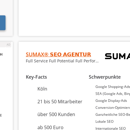
Marketing
4,8
4,8 Sterne
SUMAX® 𝗦𝗘𝗢 𝗔𝗚𝗘𝗡𝗧𝗨𝗥
100 % Weiterempfehlung
Full Service Full Potential Full Performance
Key-Facts
Schwerpunkte
Google Shopping-Ad
Köln
SEA (Google Ads, Bin
Google Display-Ads
21 bis 50 Mitarbeiter
Conversion-Optimier
4,6
über 500 Kunden
ng
Ganzheitliche SEO-B
5,0 Sterne
Lokale SEO
89 % Weiterempfehlung
ab 500 Euro
Internationale SEO