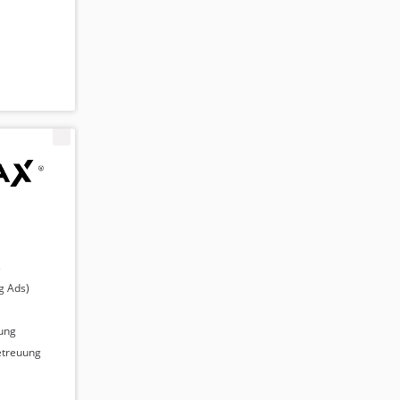
s
g Ads)
ung
etreuung