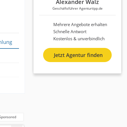
Alexander Walz
Geschäftsführer Agenturtipp.de
Mehrere Angebote erhalten
Schnelle Antwort
Kostenlos & unverbindlich
hlung
Jetzt Agentur finden
.02.2026
Sponsored
 der Top
ende