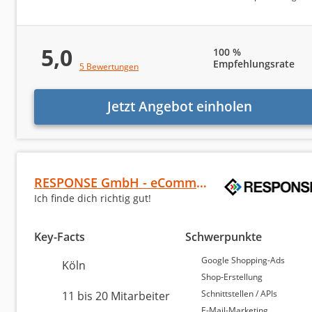
Platz 3 in Köln
8,73 von 10
5,0
100 %
Empfehlungsrate
5 Bewertungen
Schild Roth SEO Agentur Köln
Jetzt Angebot einholen
Köln
2 bis 5 Mitarbeiter
ab 500 Euro (Monatsbudget)
RESPONSE GmbH - eCommerce Agentur in Köln
Ich finde dich richtig gut!
Statistike
Key-Facts
Schwerpunkte
Google Ads
Google Shopping-Ads
Köln
Shop-Erstellung
Aktuell sind
in Köln 7 verifizierte Google Ads-Agent
Schnittstellen / APIs
11 bis 20 Mitarbeiter
Agenturtipp.de und 592 Google-Bewertungen bei uns g
E-Mail-Marketing