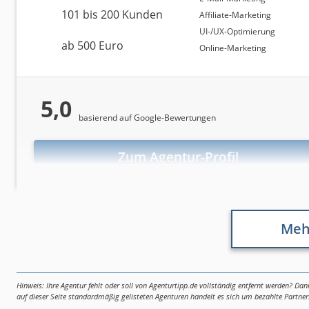
Mitarbeiter und durchschnittlich über 500 Kunden bi
101 bis 200 Kunden
Affiliate-Marketing
benötigte monatliche Budget in der Kategorie "Googl
UI-/UX-Optimierung
der Agenturen aus Köln zählen schwerpunktmäßig Yo
ab 500 Euro
Online-Marketing
(Google Ads, Bing Ads).
Die Unternehmen in dieser Kategorie wurden in versc
Sponsored Ads Accreditation 2025 und Microsoft Advert
5,0
(2022) und Agentursieger (2023) belegen die Dienstlei
basierend auf Google-Bewertungen
Zum Agentur-Profil
Wir finden die 
Google Ad
Erhalten Sie An
Meh
Garantiert koste
Schnelle Antwort
Hinweis: Ihre Agentur fehlt oder soll von Agenturtipp.de vollständig entfernt werden? Dan
auf dieser Seite standardmäßig gelisteten Agenturen handelt es sich um bezahlte Partner
Quantitative Bewertungsdaten