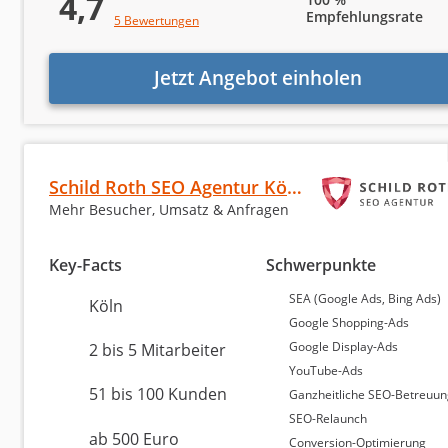
4,7
Empfehlungsrate
5 Bewertungen
Platz 1 in Köln
8,92 von 10
Jetzt Angebot einholen
SaphirSolution GmbH 360° Online-
Köln
51 bis 100 Mitarbeiter
Schild Roth SEO Agentur Köln
ab 500 Euro (Monatsbudget)
Mehr Besucher, Umsatz & Anfragen
Key-Facts
Schwerpunkte
Platz 2 in Köln
8,81 von 10
SEA (Google Ads, Bing Ads)
Köln
SUMAX® 𝗦𝗘𝗢 𝗔𝗚𝗘𝗡𝗧𝗨𝗥
Google Shopping-Ads
Google Display-Ads
2 bis 5 Mitarbeiter
YouTube-Ads
Köln
51 bis 100 Kunden
Ganzheitliche SEO-Betreuu
21 bis 50 Mitarbeiter
SEO-Relaunch
ab 500 Euro (Monatsbudget)
ab 500 Euro
Conversion-Optimierung