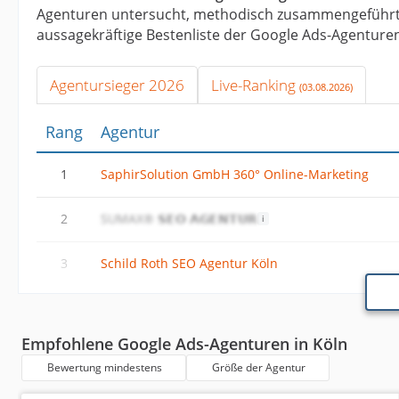
Agenturen untersucht, methodisch zusammengeführt 
aussagekräftige Bestenliste der Google Ads-Agenturen 
Agentursieger 2026
Live-Ranking
(03.08.2026)
Rang
Agentur
1
SaphirSolution GmbH 360° Online-Marketing
2
SUMAX® 𝗦𝗘𝗢 𝗔𝗚𝗘𝗡𝗧𝗨𝗥
3
Schild Roth SEO Agentur Köln
Empfohlene Google Ads-Agenturen in Köln
Bewertung mindestens
Größe der Agentur
Die SaphirSolution GmbH 360° Online-Marketing führt
Google Ads-Agenturen an. Diese Agentur kann auf 22