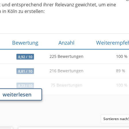
und entsprechend ihrer Relevanz gewichtet, um eine
in Köln zu erstellen:
Bewertung
Anzahl
Weiterempfe
225 Bewertungen
100 %
8,92 / 10
216 Bewertungen
89 %
8,81 / 10
75 Bewertungen
100 %
8,73 / 10
weiterlesen
Analyse & Daten vom 04
Sortieren nach
 mit einer Bewertung von 8,92 von 10 Punkten die Rangliste
5 Bewertungen zurückblicken und erreicht eine beeindruck