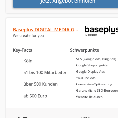
Jetzt Angebot einholen
Suchmaschinenoptimierung (SEO)
Social Media Marketing (Facebook etc.)
Baseplus DIGITAL MEDIA GmbH
Website erstellen / Webdesign
We create for you
WordPress
Key-Facts
Schwerpunkte
Amazon
SEA (Google Ads, Bing Ads)
Köln
Google Shopping-Ads
Content-Marketing
Google Display-Ads
51 bis 100 Mitarbeiter
YouTube-Ads
Markenaufbau und -strategie
über 500 Kunden
Conversion-Optimierung
Die Berechnung des Rankings der besten Google Ads-A
Ganzheitliche SEO-Betreuu
Print-Medien
Bewertungen. Mehr Informationen dazu finden Sie in u
ab 500 Euro
Website-Relaunch
Sonstiges
Top 3 Google 
100 %