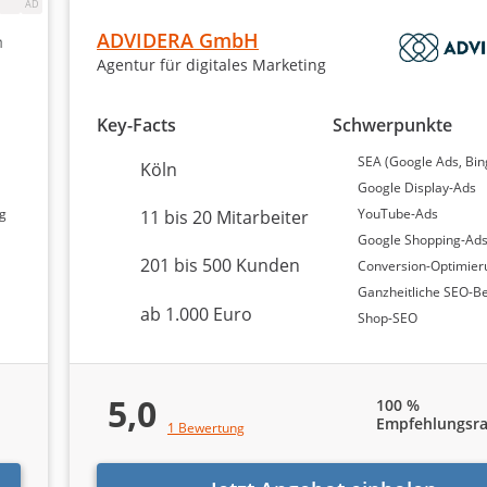
Stelle steht die SUMAX® SEO Agentur mit einer Bewertung 
ADVIDERA GmbH
hlungsquote liegt bei 89 Prozent, was ebenfalls ein positi
Agentur für digitales Marketing
 Roth SEO Agentur Köln belegt den dritten Platz mit einer Be
empfehlungsquote von 100 Prozent. Der klare Unterschied 
dback bei den ersten beiden Agenturen. Diese Information
Key-Facts
Schwerpunkte
r Kunden mit den Dienstleistungen dieser Agenturen.
SEA (Google Ads, Bin
Köln
Google Display-Ads
ng
YouTube-Ads
11 bis 20 Mitarbeiter
nde Google Ads-Agentur!
Google Shopping-Ad
201 bis 500 Kunden
Conversion-Optimier
e nachfolgendes Formular in weniger als 5 Minuten aus:
Ganzheitliche SEO-B
ab 1.000 Euro
Shop-SEO
5,0
100 %
 Sie Unterstützung?
Empfehlungsra
1 Bewertung