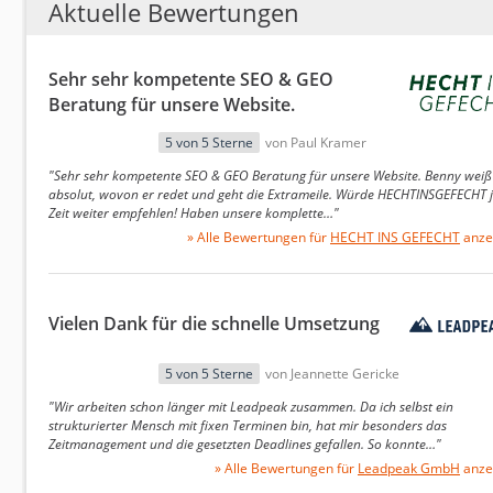
Aktuelle Bewertungen
Für die Ermittlung der besten Internetagenturen hab
ausgewertet. Grundlage dafür bildeten zwei Kriterien:
Sehr sehr kompetente SEO & GEO
Anzahl der eingegangenen Bewertungen
Beratung für unsere Website.
Durchschnittliche Bewertungsnote
5 von 5 Sterne
von Paul Kramer
Anschließend wurde ein neuer Durchschnitt mithilfe 
"Sehr sehr kompetente SEO & GEO Beratung für unsere Website. Benny weiß
Diese Methode berücksichtigt neben der Bewertung
absolut, wovon er redet und geht die Extrameile. Würde HECHTINSGEFECHT 
vorliegen, desto aussagekräftiger die Durchschnittsno
Zeit weiter empfehlen! Haben unsere komplette…"
» Alle Bewertungen für
HECHT INS GEFECHT
anze
Nach der getrennten Berechnung des bayesschen Dur
gewogenes arithmetisches Mittel gebildet. Dabei erhi
Google-Rezensionen wurden mit 30 % berücksichtigt
Vielen Dank für die schnelle Umsetzung
Um eine einheitliche Punktzahl für das Ranking der In
Ergebnis abschließend mit dem Faktor 2 multipliziert
5 von 5 Sterne
von Jeannette Gericke
eine entsprechende Umrechnung notwendig macht.
"Wir arbeiten schon länger mit Leadpeak zusammen. Da ich selbst ein
strukturierter Mensch mit fixen Terminen bin, hat mir besonders das
Zeitmanagement und die gesetzten Deadlines gefallen. So konnte…"
Einschränkungen der Untersuchung
» Alle Bewertungen für
Leadpeak GmbH
anze