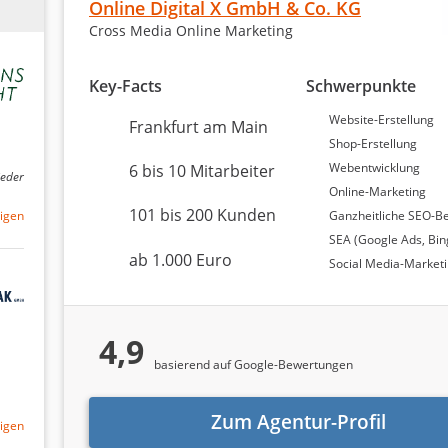
Online Digital X GmbH & Co. KG
en wir zunächst beide genannten Bewertungsquellen getren
Cross Media Online Marketing
Key-Facts
Schwerpunkte
Website-Erstellung
Frankfurt am Main
Shop-Erstellung
des
statistischen Konzepts des bayesschen Durchschnitts
be
Webentwicklung
6 bis 10 Mitarbeiter
shöhe auch das Bewertungsvolumen – je mehr Bewertungen
jeder
Online-Marketing
te.
101 bis 200 Kunden
Ganzheitliche SEO-B
igen
chschnitts für Google- und Agenturtipp.de-Bewertungen w
SEA (Google Ads, Bin
elten die Bewertungen auf Agenturtipp.de ein Gewicht von 7
ab 1.000 Euro
Social Media-Market
– in Abhängigkeit von ihrer jeweiligen Aussagekraft.
ternetagenturen auf einer Skala bis zehn zu erhalten, wurde
. Beide Bewertungssysteme beruhen auf einer Skala von 1 bis
4,9
basierend auf Google-Bewertungen
Zum Agentur-Profil
igen