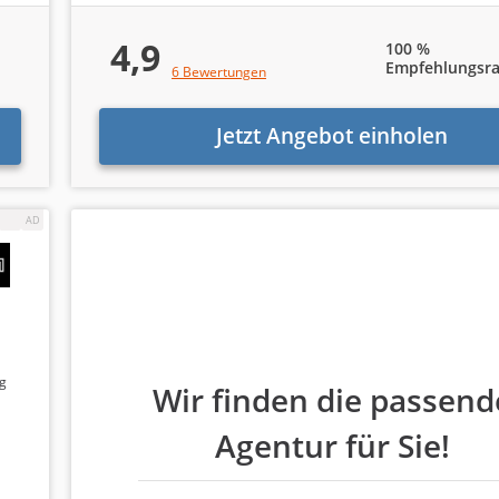
4,9
100 %
Empfehlungsra
6 Bewertungen
nde Internetagentur!
Jetzt Angebot einholen
e nachfolgendes Formular in weniger als 5 Minuten aus:
 Sie Unterstützung?
ng
Wir finden die passend
Google Ads bzw. Bing Ads (SEA)
Agentur für Sie!
E-Mail-Marketing
Webentwicklung