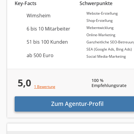
Key-Facts
Schwerpunkte
Method
Website-Erstellung
Wimsheim
Shop-Erstellung
Webentwicklung
6 bis 10 Mitarbeiter
In diesem Abschnitt zeigen wir, wie das Ranking zust
Online-Marketing
beruht. Für die
Bewertung der Qualität einer Interne
51 bis 100 Kunden
Ganzheitliche SEO-Betreuu
Bewertungen auf Agenturtipp.de
SEA (Google Ads, Bing Ads)
ab 500 Euro
Rezensionen auf Google
Social Media-Marketing
Die Google-Unternehmensprofile gelten als eine der 
Hinweise auf die Leistungsfähigkeit einer Internetage
5,0
100 %
über zahlreiche Einträge und Rezensionen.
Empfehlungsrate
1 Bewertung
Auch die
Bewertungen aus dem eigenen System von 
deutlich schwerer zu beeinflussen sind als Google-Rez
Zum Agentur-Profil
Agenturranking.
Vorgehensweise bei der Berechnung