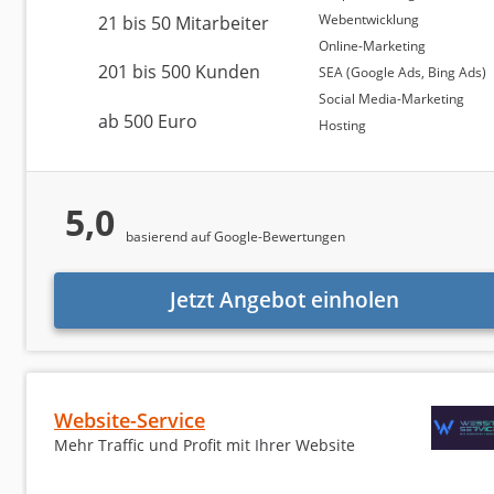
Webentwicklung
Größe der Agentur
21 bis 50 Mitarbeiter
Online-Marketing
Standort der Internetagentur
201 bis 500 Kunden
SEA (Google Ads, Bing Ads)
Darüber hinaus stellen wir
ausführliche Kennzahlen z
Social Media-Marketing
ab 500 Euro
strukturierten Überblick über den Markt zu geben. D
Hosting
In welchen Regionen sind die Agenturen ansässi
Wie groß sind die jeweiligen Teams?
5,0
Seit wann bestehen die Agenturen im Durchschn
basierend auf Google-Bewertungen
Wie viele Kunden betreuen die Anbieter aktuell?
Jetzt Angebot einholen
Zusätzlich haben wir die angebotenen Leistungen de
unter die Lupe genommen
. Gerade diese Budgetgrenz
Auswahl eines passenden Partners.
Website-Service
Mehr Traffic und Profit mit Ihrer Website