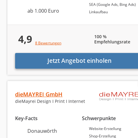
SEA (Google Ads, Bing Ads)
ab 1.000 Euro
Linkaufbau
WordPress
Amazon
4,9
100 %
Content-Marketing
Empfehlungsrate
8 Bewertungen
Markenaufbau und -strategie
Jetzt Angebot einholen
Diese Auswertung richtet sich an Unternehmen, die e
Print-Medien
Auswahl unterstützen. Im deutschsprachigen Raum ist 
wir dazu beitragen, die Passung zwischen Internetag
Sonstiges
Anbieter bei der Suche von vornherein auszufiltern.
dieMAYREI GmbH
dieMayrei Design I Print I Internet
Deutschlands Intern
Key-Facts
Schwerpunkte
Die Bewertung der besten Internetagenturen in Deuts
Website-Erstellung
Donauwörth
Ergänzend analysieren wir die Qualität der Anbieter 
Shop-Erstellung