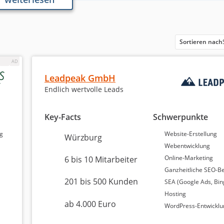
150 Bewertungen
-
7,14 / 10
23 Bewertungen
-
6,94 / 10
Sortieren nach
14 Bewertungen
-
6,86 / 10
Leadpeak GmbH
13 Bewertungen
-
6,78 / 10
Endlich wertvolle Leads
7 Bewertungen
-
6,77 / 10
Key-Facts
Schwerpunkte
ng
Website-Erstellung
Würzburg
Analyse & Daten vom 30
Webentwicklung
Online-Marketing
6 bis 10 Mitarbeiter
eistungen und hohe Zufriedenheit bei ihren Kunden. An er
Ganzheitliche SEO-B
von 9,38 von 10, unterstützt durch 137 Bewertungen und ei
201 bis 500 Kunden
SEA (Google Ads, Bin
Platz rangiert die Leadpeak GmbH mit einer soliden Bewer
 Weiterempfehlungsquote von 100 %. Der dritte Platz gehör
Hosting
ab 4.000 Euro
eist und 24 Bewertungen zählt, auch hier liegt die
WordPress-Entwicklu
zeigen, dass hohe Kundenbewertungen eng mit der Zufried