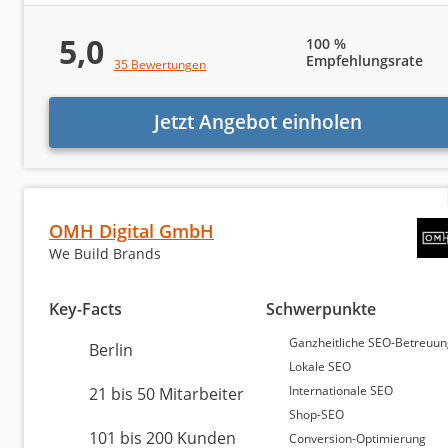
ihrer Klienten verbunden sind.
5,0
100 %
Empfehlungsrate
35 Bewertungen
Finden Sie die passe
Jetzt Angebot einholen
Wir finden die richtige Agentur für Sie! Füllen Si
OMH Digital GmbH
We Build Brands
Bei welchen Aufgaben benötigen
Es können mehrere Punkte ausgewählt werden.
Key-Facts
Schwerpunkte
Ganzheitliche SEO-Betreuu
Berlin
Suchmaschinenoptimierung (SEO)
Lokale SEO
Internationale SEO
21 bis 50 Mitarbeiter
Social Media Marketing (Facebook etc.)
Shop-SEO
101 bis 200 Kunden
Conversion-Optimierung
Website erstellen / Webdesign