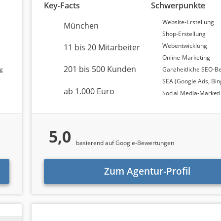
Key-Facts
Schwerpunkte
ik der Analyse
Website-Erstellung
München
Shop-Erstellung
Webentwicklung
11 bis 20 Mitarbeiter
ande kommt und auf welchen wissenschaftlich fundierten Kri
Online-Marketing
tagentur
wurden zwei zentrale Quellen herangezogen:
201 bis 500 Kunden
ng
Ganzheitliche SEO-B
SEA (Google Ads, Bin
ab 1.000 Euro
Social Media-Market
bedeutendsten Bewertungsplattformen und bieten detaillier
ntur
. Wer im Markt eine relevante Rolle spielt, verfügt in de
5,0
basierend auf Google-Bewertungen
Agenturtipp.de
fließen maßgeblich in die Berechnung ein. D
ensionen, gelten sie als besonders verlässlich für unser
Zum Agentur-Profil