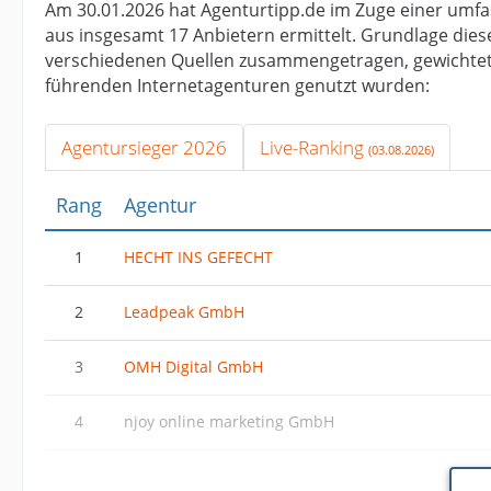
Am 30.01.2026 hat Agenturtipp.de im Zuge einer um
aus insgesamt 17 Anbietern ermittelt. Grundlage die
verschiedenen Quellen zusammengetragen, gewichtet u
führenden Internetagenturen genutzt wurden:
Agentursieger 2026
Live-Ranking
(03.08.2026)
Rang
Agentur
1
HECHT INS GEFECHT
2
Leadpeak GmbH
3
OMH Digital GmbH
4
njoy online marketing GmbH
5
Website-Service