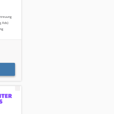
etreuung
g Ads)
ing
ets
der