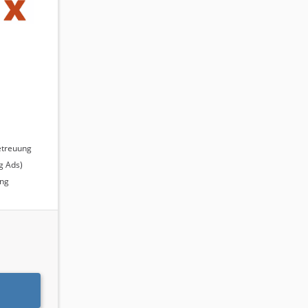
nt
rechnet.
etreuung
urde ein
g Ads)
0 %, die
ing
 das
 5, was