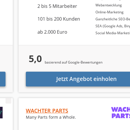
Webentwicklung
2 bis 5 Mitarbeiter
Online-Marketing
101 bis 200 Kunden
Ganzheitliche SEO-B
u den untersuchten Internetagenturen
bereit, um einen
SEA (Google Ads, Bin
ab 2.000 Euro
abei beantworten wir unter anderem folgende Fragen:
Social Media-Market
g?
5,0
itt?
basierend auf Google-Bewertungen
Jetzt Angebot einholen
r untersuchten Internetagenturen sowie
deren Mindestbudg
en sind für viele Unternehmen ein zentrales Kriterium bei 
WACHTER PARTS
Many Parts form a Whole.