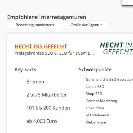
6
NETPROFIT, Werbeagentur aus Passau
Empfohlene Internetagenturen
7
Webdesign Revolution
Bewertung mindestens
Größe der Agentur
8
Webdesign Weimar
HECHT INS GEFECHT
9
Online Digital X GmbH & Co. KG
Preisgekröntes SEO & GEO für eCom Brands ⚓️
10
BrilliantWeb
Key-Facts
Schwerpunkte
Ganzheitliche SEO-Betreuu
Bremen
Lokale SEO
Shop-SEO
2 bis 5 Mitarbeiter
Die Top 3 Internetagenturen bieten bemerkenswerte L
Content-Marketing
Stelle steht HECHT INS GEFECHT mit einer Bewertung 
101 bis 200 Kunden
Linkaufbau
Weiterempfehlungsquote von 100 %. Auf dem zweiten 
8,75 von 10 aus 50 Bewertungen, ebenfalls mit einer
SEO-Relaunch
ab 4.000 Euro
Digital GmbH, die eine Bewertung von 8,68 von 10 aufw
Webanalyse
Weiterempfehlungsquote bei 100 %. Diese Agenturen 