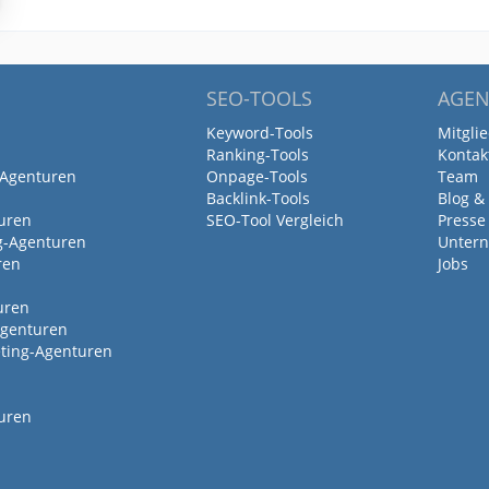
SEO-TOOLS
AGEN
Keyword-Tools
Mitgli
Ranking-Tools
Kontak
-Agenturen
Onpage-Tools
Team
Backlink-Tools
Blog &
uren
SEO-Tool Vergleich
Presse
g-Agenturen
Untern
ren
Jobs
uren
Agenturen
ting-Agenturen
uren