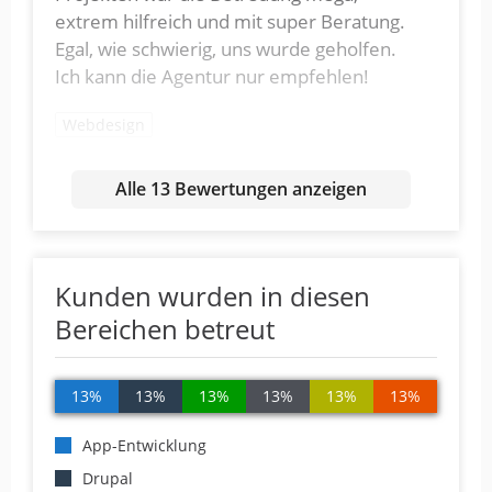
extrem hilfreich und mit super Beratung.
Egal, wie schwierig, uns wurde geholfen.
Ich kann die Agentur nur empfehlen!
Webdesign
Alle 13 Bewertungen anzeigen
Kein Anstand, kein Respekt, keine
Manieren, keine Klasse.
Kunden wurden in diesen
von Noe · 19. August 2025
Bereichen betreut
Kein Anstand, kein Respekt, keine
Manieren, keine Klasse.
13%
13%
13%
13%
13%
13%
App-Entwicklung
Der Partner des Schloßtriathlon
Drupal