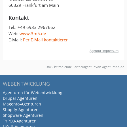
60329 Frankfurt am Main
Kontakt
Tel.:
+49 6933 2967662
Web:
www.3m5.de
E-Mail:
Per E-Mail kontaktieren
Agentur-Impressum
3m5. ist zahlende Partneragentur von Agenturtipp.de
WEBENTWICKLUNG
Agenturen für Webentwicklung
Drupal-Agenturen
Magento-Agenturen
Shopify-Agenturen
Shopware-Agenturen
TYPO3-Agenturen
UX/UI-Agenturen