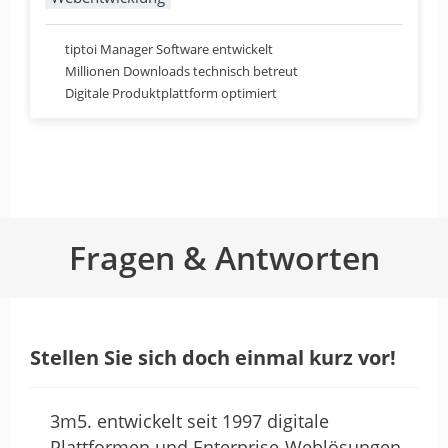
Nix zu bemängeln..
tiptoi Manager Software entwickelt
von mario kahlert · 30. Juli 2018
Millionen Downloads technisch betreut
Nix zu bemängeln..
Digitale Produktplattform optimiert
Nette Leute die wissen was sie
tun
Fragen & Antworten
von Robert Glöckner · 11. Januar 2018
Nette Leute die wissen was sie tun
Stellen Sie sich doch einmal kurz vor!
3m5. entwickelt seit 1997 digitale
Plattformen und Enterprise-Weblösungen