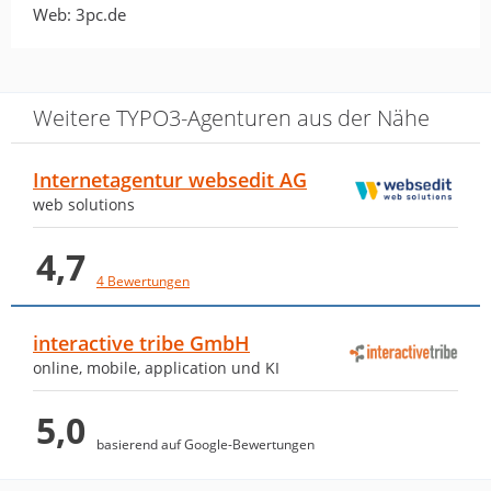
von Sven Irmler · 13. September 2017
Web: 3pc.de
Super fühlte mich sehr wohl bei dem
Nachtschichtevent.Mal in eine andere
Welt getaucht und wurde auch abgeholt
Weitere TYPO3-Agenturen aus der Nähe
von allen beteiligten.
Internetagentur websedit AG
web solutions
all good
von sebastian friedrich · 22. Juli 2016
4,7
all good
4 Bewertungen
interactive tribe GmbH
online, mobile, application und KI
5,0
basierend auf Google-Bewertungen