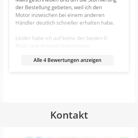
der Bestellung gebeten, weil ich den
Motor inzwischen bei einem anderen
Händler deutlich schneller erhalten habe.
Leider habe ich auf keine der beiden E-
Mails eine Antwort bekommen.
Alle 4 Bewertungen anzeigen
Heute habe ich erneut angerufen. Mir
wurde lediglich gesagt, dass mein
Anliegen an einen Kollegen weitergeleitet
wird und dieser sich bei mir melden soll
obwohl ich lediglich die Stornierung der
Bestellung und die Rückerstattung des
Kaufpreises wünsche.
Kontakt
Leider war das für mich eine sehr
enttäuschende Erfahrung. So sollte