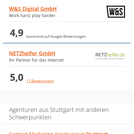
Super nettes Team mit sehr guter
W&S Digital GmbH
Erfahrung.
Work hard, play harder.
Reaktionsschnell und…
4,9
basierend auf Google-Bewertungen
von Harun Coşkun · 29. Januar 2021
Super nettes Team mit sehr guter
NETZhelfer GmbH
Erfahrung.
Ihr Partner für das Internet
Reaktionsschnell und zuvorkommend.
Sehr empfehlenswert!
5,0
17 Bewertungen
Nur positiv. Schnelles und sehr
freundliches Antwortverhalten.
Agenturen aus Stuttgart mit anderen
Gute…
Schwerpunkten
von Eurofins Forensik · 4. Mai 2020
Content-Marketing-Agenturen in
Stuttgart