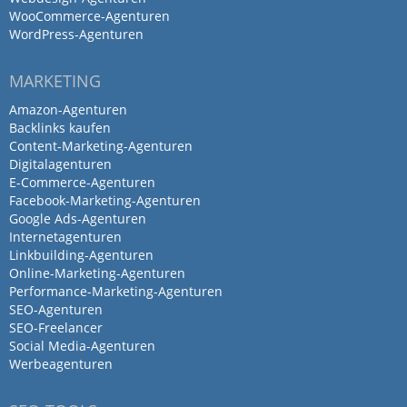
Online Marketing, Tracking und das
WooCommerce-Agenturen
WordPress-Agenturen
erstellen von Webseiten spezialisiert hat.
Die Mitarbeiter sind alle sehr freundlich
MARKETING
und kompetent. Insbesondere die
Geschäftsführung macht wirklich einen
Amazon-Agenturen
tollen Job. Die Räumlichkeiten der Büros
Backlinks kaufen
Content-Marketing-Agenturen
sind modern und absolut stilsicher
Digitalagenturen
eingerichtet. Super ist auch, dass
E-Commerce-Agenturen
711media hervorragend erreichbar ist.
Facebook-Marketing-Agenturen
Google Ads-Agenturen
Internetagenturen
Linkbuilding-Agenturen
Online-Marketing-Agenturen
Performance-Marketing-Agenturen
SEO-Agenturen
SEO-Freelancer
Social Media-Agenturen
Werbeagenturen