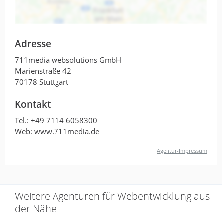
Team, sehr gute Konzepte und
Design!
Adresse
von Marcin Szuba · 9. Februar 2022
711media websolutions GmbH
Professional, pünktlich, nettes Team, sehr
Marienstraße 42
gute Konzepte und Design!
70178 Stuttgart
Kontakt
Leider keine guten Erfahrungen
Tel.:
+49 7114 6058300
Web: www.711media.de
mit dieser Agentur gemacht.
Agentur-Impressum
von Catello V. · 25. November 2021
Leider keine guten Erfahrungen mit dieser
Agentur gemacht.
Weitere Agenturen für Webentwicklung aus
der Nähe