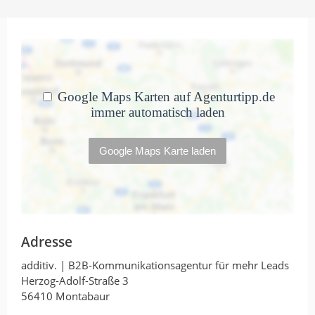
von Theresa Gröninger · 20. März 2023
additiv. arbeitet höchst professionell,
kreativ, zuverlässig und schnell. Ich bin
seit 2 Jahren sehr zufrieden mit den
Ergebnissen und freue mich auf
kommende Projekte.
Sehr professionelle und
kompetente B2B-
Kommunikationsagentur.
Adresse
von Nicola John · 20. März 2023
Sehr professionelle und kompetente B2B-
additiv. | B2B-Kommunikationsagentur für mehr Leads
Kommunikationsagentur.
Herzog-Adolf-Straße 3
56410 Montabaur