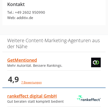
Kontakt
Großartige Marketing und PR
Tel.:
+49 2602 950990
Agentur.
Web: additiv.de
von K K · 17. März 2023
Großartige Marketing und PR Agentur.
Weitere Content-Marketing-Agenturen aus
der Nähe
Hochkompetente B2B-Agentur in
GetMentioned
Sachen Content Marketing, PR,
Mehr Autorität. Bessere Rankings.
Editorial…
4,9
7 Bewertungen
von Alexander Strunz · 17. März 2023
Hochkompetente B2B-Agentur in Sachen
rankeffect digital GmbH
Content Marketing, PR, Editorial
Gut beraten statt komplett bedient
Marketing, Social Media, SEO und was das