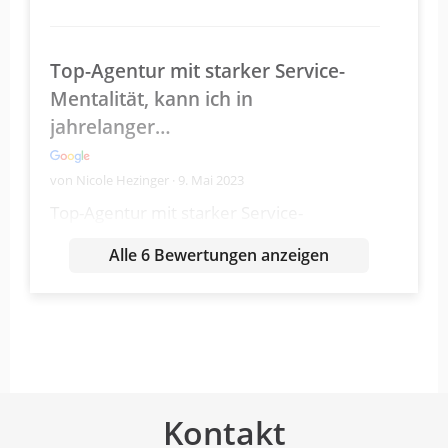
Top-Agentur mit starker Service-
Mentalität, kann ich in
jahrelanger…
von Nicole Hezinger · 9. Mai 2023
Top-Agentur mit starker Service-
Mentalität, kann ich in jahrelanger
Alle 6 Bewertungen anzeigen
Zusammenarbeit wirklich nur empfehlen!
additiv. arbeitet höchst
professionell, kreativ, zuverlässig
und…
Kontakt