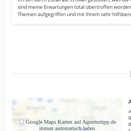
sind meine Erwartungen total übertroffen worden.
Themen aufgegriffen und mit Ihrem sehr hilfsbere
Verständnis für das WIE bei der Umsetzung und bin
unkomplizierte Kommunikation. Wir sind gekomme
Projekt!
Antwort von Agentur Emilian
29. Juni 2026
Liebe Frau Tostmann, ganz herzlichen…
Mehr
1000 Dank
Als meine Website plötzlich aus der Sichtb
A
von Jens Förster · 16. Februar 2026
B
1000 Dank
B
S