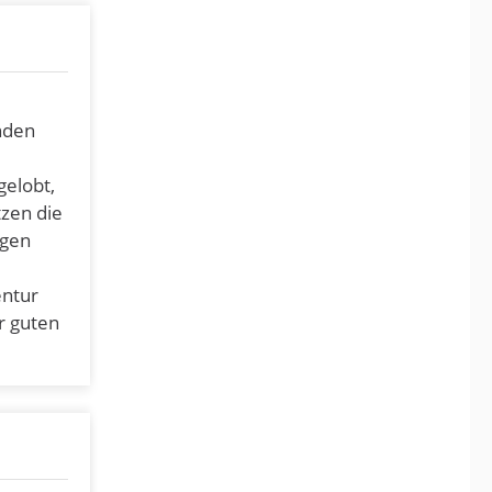
nden
gelobt,
tzen die
ngen
entur
r guten