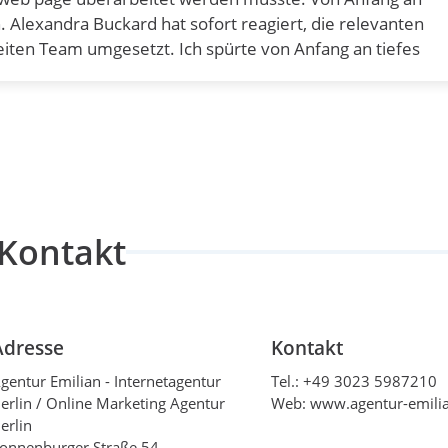
 Alexandra Buckard hat sofort reagiert, die relevanten
iten Team umgesetzt. Ich spürte von Anfang an tiefes
 sehr dankbar für die vielen Anregungen und die tolle,
n, um zu bleiben. Ich freue mich schon auf das nächste
Kontakt
Adresse
Kontakt
arkeit…
gentur Emilian - Internetagentur
Tel.:
+49 3023 5987210
erlin / Online Marketing Agentur
Web: www.agentur-emili
erlin
onnenburger Straße 54