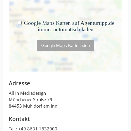
von LM · 21. April 2023
Sehr Kompetent & Freundlich. Nummer 1
in Sachen Webdesign! 5 Sterne
Mega Service. 1A mit Sternchen -
mehr kann ich nicht dazu sagen.
von Daniel Jehle · 20. April 2023
Adresse
Mega Service. 1A mit Sternchen - mehr
All In Mediadesign
kann ich nicht dazu sagen.
Münchener Straße 79
84453 Mühldorf am Inn
Kontakt
Tel.:
+49 8631 1832000