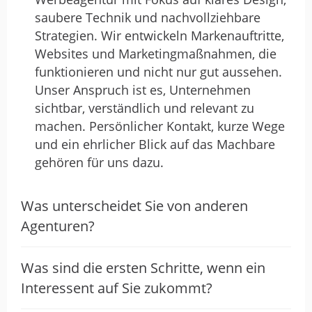
saubere Technik und nachvollziehbare
Wir arbeiten seit einiger Zeit mit
Strategien. Wir entwickeln Markenauftritte,
Benjamin und dem Team von All
Websites und Marketingmaßnahmen, die
In…
funktionieren und nicht nur gut aussehen.
Unser Anspruch ist es, Unternehmen
von Anna · 2. Juli 2025
sichtbar, verständlich und relevant zu
Wir arbeiten seit einiger Zeit mit Benjamin
machen. Persönlicher Kontakt, kurze Wege
und dem Team von All In Mediadesign
und ein ehrlicher Blick auf das Machbare
zusammen – und sind wirklich begeistert!
gehören für uns dazu.
Was wir besonders schätzen: Benjamin
Was unterscheidet Sie von anderen
denkt mit, bringt eigene Ideen ein und
findet für jedes Problem eine passende
Agenturen?
Lösung – schnell, zuverlässig und mit viel
Know-how. Ob Seitenstruktur, Ladezeit
Was sind die ersten Schritte, wenn ein
oder Updates – wir fühlen uns bestens
Interessent auf Sie zukommt?
aufgehoben.