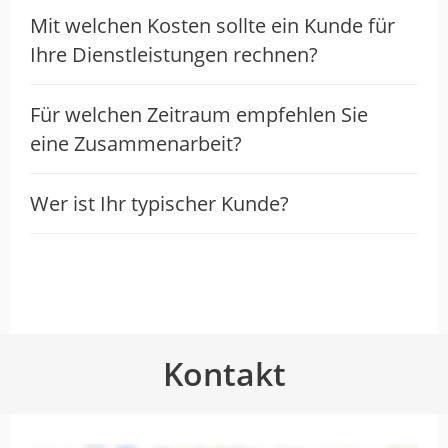
Auch im Bereich SEA und Google Ads
Mit welchen Kosten sollte ein Kunde für
haben wir immer kompetente
Ihre Dienstleistungen rechnen?
Unterstützung an unserer Seite. Die
Zusammenarbeit macht Spaß und bringt
Für welchen Zeitraum empfehlen Sie
uns messbar weiter.
eine Zusammenarbeit?
Vielen Dank für euren Einsatz – wir freuen
uns auf alles, was noch kommt!
Wer ist Ihr typischer Kunde?
Liebe Grüße
Anna
S&P Unternehmerforum GmbH
Kontakt
Sehr Kompetent & Freundlich.
Nummer 1 in Sachen Webdesign!
5…