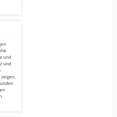
gen
ohe
ge und
nz und
n
 zeigen,
 Kunden
hen
n