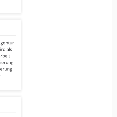
Agentur
rd als
rbeit
tierung
ferung
r