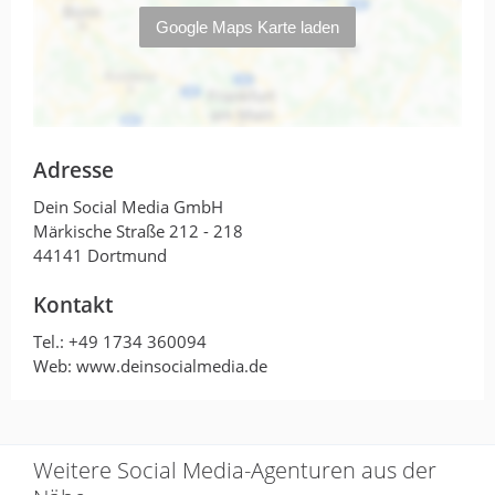
Der Workshop von Dein Social
Media GmbH war eine
hervorragende…
von maria · 5. Juni 2026
Der Workshop von Dein Social Media
Adresse
GmbH war eine hervorragende Erfahrung.
Dein Social Media GmbH
Die Inhalte waren aktuell, praxisnah und
Märkische Straße 212 - 218
voller wertvoller Informationen.
44141 Dortmund
Besonders positiv hervorzuheben sind die
klare Struktur, die verständliche
Kontakt
Vermittlung der Themen sowie die vielen
Tel.:
+49 1734 360094
konkreten Tipps, die sich direkt im
Web: www.deinsocialmedia.de
Unternehmen umsetzen lassen.
Andreas und Lennart haben ihr Wissen
mit großer Kompetenz und Leidenschaft
Weitere Social Media-Agenturen aus der
vermittelt und sind auf alle Fragen