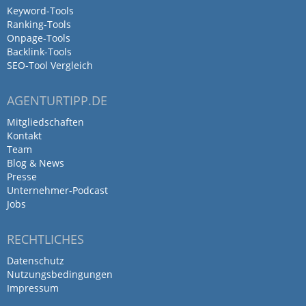
Keyword-Tools
Ranking-Tools
Onpage-Tools
Backlink-Tools
Super nette Menschen! Kann ich
SEO-Tool Vergleich
nur empfehlen! :)
AGENTURTIPP.DE
von Isa B · 28. Februar 2026
Mitgliedschaften
Super nette Menschen! Kann ich nur
Kontakt
Team
empfehlen! :)
Blog & News
Presse
Antwort von Dein Social Media
Unternehmer-Podcast
GmbH
Jobs
1. März 2026
Vielen Dank, liebe Isa! :)
RECHTLICHES
Datenschutz
Nutzungsbedingungen
Impressum
Als Social Media Managerin habe