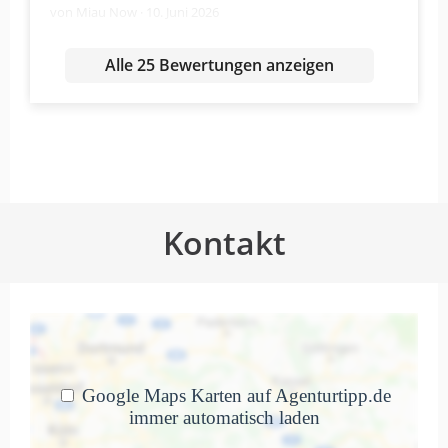
von Miau Now · 10. Juni 2026
Ich war vor einiger Zeit bei einem
Alle 25 Bewertungen anzeigen
Workshop (Einführung in Social Media),
den die Gründer*innen der Werbeagentur
geleitet haben. Der Workshop hat mir viel
gebracht. Er war motivierend, informativ
sowie praxisnah- und orientiert.
Gewünscht hätte ich mir von euch
Quellennachweise in den Folien, damit ich
Kontakt
bequemer nachlesen kann.
Antwort von Dein Social Media
GmbH
10. Juni 2026
Hey! Vielen Dank für das liebe…
Mehr