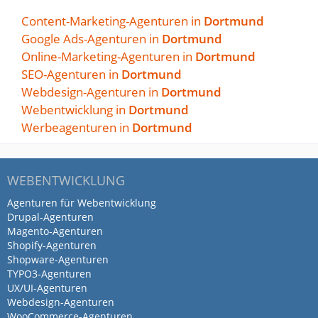
Workshop für Anfänger
Content-Marketing-Agenturen in
Dortmund
teilgenommen…
Google Ads-Agenturen in
Dortmund
Online-Marketing-Agenturen in
Dortmund
von Tobi W · 2. Juni 2026
SEO-Agenturen in
Dortmund
Ich habe gestern am Social Media
Webdesign-Agenturen in
Dortmund
Workshop für Anfänger teilgenommen
Webentwicklung in
Dortmund
und konnte daraus wirklich einige
Werbeagenturen in
Dortmund
hilfreiche Impulse für die Praxis
mitnehmen. Besonders gut gefallen hat
mir, dass die Inhalte verständlich erklärt
WEBENTWICKLUNG
wurden und man auch ohne großes
Agenturen für Webentwicklung
Vorwissen gut folgen konnte. Der
Drupal-Agenturen
Workshop war angenehm aufgebaut,
Magento-Agenturen
praxisnah und hat einen guten Überblick
Shopify-Agenturen
Shopware-Agenturen
darüber gegeben, worauf es bei Social
TYPO3-Agenturen
Media in Unternehmen wirklich ankommt.
UX/UI-Agenturen
Vielen Dank an die Wirtschaftsförderung
Webdesign-Agenturen
Dortmund und die Dein Social Media
WooCommerce-Agenturen