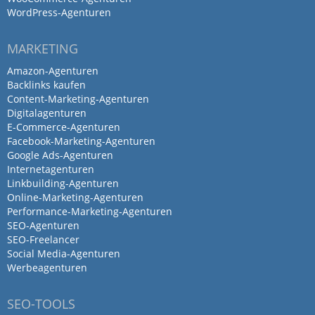
WordPress-Agenturen
GmbH für die gelungene Veranstaltung.
MARKETING
Antwort von Dein Social Media
GmbH
Amazon-Agenturen
2. Juni 2026
Backlinks kaufen
Content-Marketing-Agenturen
Hey Tobi, vielen lieben Dank für das…
Digitalagenturen
Mehr
E-Commerce-Agenturen
Facebook-Marketing-Agenturen
Google Ads-Agenturen
Internetagenturen
Lange nicht mehr eine so
Linkbuilding-Agenturen
kompetente Agentur gesehen.
Online-Marketing-Agenturen
Performance-Marketing-Agenturen
Super…
SEO-Agenturen
SEO-Freelancer
Social Media-Agenturen
von Selin O · 12. März 2026
Werbeagenturen
Lange nicht mehr eine so kompetente
Agentur gesehen. Super unkomplizierte
SEO-TOOLS
Kommunikation und tolle Ergebnisse!