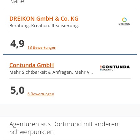
Nähe
ausführlich eingegangen. Der Workshop
war inspirierend, professionell und
DREIKON GmbH & Co. KG
äußerst hilfreich für unsere tägliche Arbeit
Beratung. Kreation. Realisierung.
im Bereich Social Media und Marketing.
4,9
Vielen Dank für die wertvollen Impulse
18 Bewertungen
und die angenehme Atmosphäre. Eine
klare Empfehlung!
Contunda GmbH
Mehr Sichtbarkeit & Anfragen. Mehr Verkäufe.
Antwort von Dein Social Media
GmbH
5,0
9. Juni 2026
6 Bewertungen
Hey Maria, vielen Dank für deine…
Mehr
Agenturen aus Dortmund mit anderen
Schwerpunkten
Ich habe gestern am Social Media