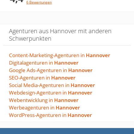
Wer weiter und voran kommen will, ist bei
6 Bewertungen
Fischer & Habel genau richtig.
Antwort von Fischer & Habel GmbH
Agenturen aus Hannover mit anderen
27. Januar 2023
Schwerpunkten
Mathias, vielen Dank für deine Worte!
Content-Marketing-Agenturen in
Hannover
Digitalagenturen in
Hannover
Gute Arbeit!
Google Ads-Agenturen in
Hannover
von Alex Pfa · 3. November 2022
SEO-Agenturen in
Hannover
Gute Arbeit!
Social Media-Agenturen in
Hannover
Webdesign-Agenturen in
Hannover
Antwort von Fischer & Habel GmbH
Webentwicklung in
Hannover
3. Februar 2023
Werbeagenturen in
Hannover
🙏
WordPress-Agenturen in
Hannover