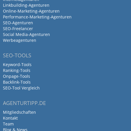
Linkbuilding-Agenturen
Online-Marketing-Agenturen
von Sebastian M · 4. August 2022
Performance-Marketing-Agenturen
Professionelle Zusammenarbeit, einfache
SEO-Agenturen
SEO-Freelancer
Terminfindung und es wurde immer gute
Social Media-Agenturen
und zuverlässige Arbeit geleistet
Werbeagenturen
Antwort von Fischer & Habel GmbH
SEO-TOOLS
3. Februar 2023
Keyword-Tools
🙏
Ranking-Tools
Onpage-Tools
Backlink-Tools
SEO-Tool Vergleich
Danke an Fischer&Habel für den
spannenden Einblick in die…
AGENTURTIPP.DE
Mitgliedschaften
von Sandra Schneider · 30. Juli 2022
Kontakt
Danke an Fischer&Habel für den
Team
Blog & News