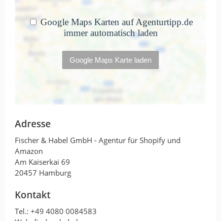
Antwort von Fischer & Habel GmbH
27. Januar 2023
Vielen Dank für dein Feedback!
Sehr gute und fachlich
kompetente Agentur!
Über mehrere Jahre…
Adresse
von Stefan Arnold · 25. Januar 2023
Fischer & Habel GmbH - Agentur für Shopify und
Sehr gute und fachlich kompetente
Amazon
Agentur!
Am Kaiserkai 69
Über mehrere Jahre Zusammenarbeit
20457 Hamburg
konnte uns das Fischer & Habel Team bei
vielen Projekten und einigen Hürden
Kontakt
helfen.
Tel.:
+49 4080 0084583