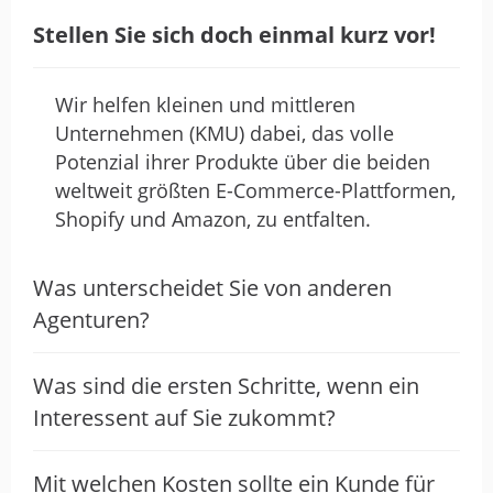
Stellen Sie sich doch einmal kurz vor!
Fast, proffessional, 100% effective
and worth it.
Wir helfen kleinen und mittleren
Unternehmen (KMU) dabei, das volle
Potenzial ihrer Produkte über die beiden
von Evgeni Kravchenko · 6. September 2023
weltweit größten E-Commerce-Plattformen,
Fast, proffessional, 100% effective and
Shopify und Amazon, zu entfalten.
worth it.
Was unterscheidet Sie von anderen
Agenturen?
Eine seriöse und zuverlässige
Agentur. Sie haben kompetente…
Was sind die ersten Schritte, wenn ein
Interessent auf Sie zukommt?
von Antonio Vivenzio · 3. Februar 2023
Eine seriöse und zuverlässige Agentur. Sie
haben kompetente Mitarbeiter, die bereit
Mit welchen Kosten sollte ein Kunde für