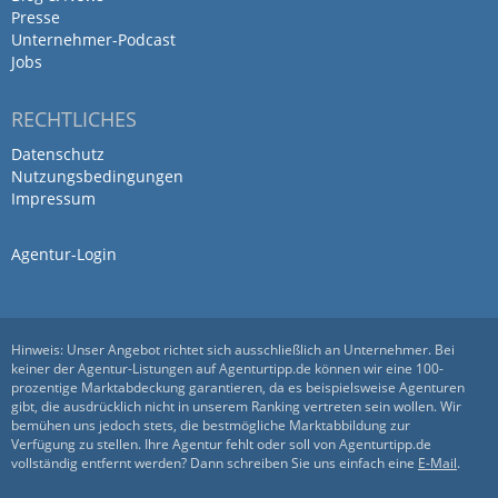
spannenden Einblick in die Möglichkeit,
Presse
der Nutzung von smarten Tools in der
Unternehmer-Podcast
Kommunalverwaltung.
Jobs
RECHTLICHES
Sehr professionelle, kompetente
Datenschutz
Nutzungsbedingungen
und unkomplizierte
Impressum
Zusammenarbeit!
Agentur-Login
von Pia Emmert · 19. Juli 2022
Sehr professionelle, kompetente und
unkomplizierte Zusammenarbeit!
Hinweis: Unser Angebot richtet sich ausschließlich an Unternehmer. Bei
keiner der Agentur-Listungen auf Agenturtipp.de können wir eine 100-
prozentige Marktabdeckung garantieren, da es beispielsweise Agenturen
gibt, die ausdrücklich nicht in unserem Ranking vertreten sein wollen. Wir
bemühen uns jedoch stets, die bestmögliche Marktabbildung zur
F&H hat eine Website für mich
Verfügung zu stellen. Ihre Agentur fehlt oder soll von Agenturtipp.de
umgesetzt, mit der ich sehr…
vollständig entfernt werden? Dann schreiben Sie uns einfach eine
E-Mail
.