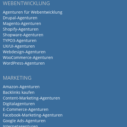
Das freundliche Team von Fischer
WEBENTWICKLUNG
& Habel steht stets kompetent…
Agenturen für Webentwicklung
Drupal-Agenturen
Magento-Agenturen
von Monique Hofmann · 12. August 2022
Shopify-Agenturen
Das freundliche Team von Fischer & Habel
Shopware-Agenturen
TYPO3-Agenturen
steht stets kompetent und hilfsbereit zur
UX/UI-Agenturen
Seite. Danke für die professionelle
Webdesign-Agenturen
Unterstützung!
WooCommerce-Agenturen
WordPress-Agenturen
Antwort von Fischer & Habel GmbH
3. Februar 2023
MARKETING
Danke für das liebe Feedback!
Amazon-Agenturen
Backlinks kaufen
Content-Marketing-Agenturen
Digitalagenturen
Professionelle Zusammenarbeit,
E-Commerce-Agenturen
Facebook-Marketing-Agenturen
einfache Terminfindung und es
Google Ads-Agenturen
wurde…
Internetagenturen