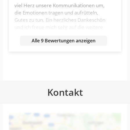
viel Herz unsere Kommunikationen um,
die Emotionen tragen und aufrütteln,
Gutes zu tun. Ein herzliches Dankeschön
und ich freue mich sehr auf die weitere
Zusammenarbeit, Katja Perotto
Alle 9 Bewertungen anzeigen
(Geschäftsführerin BeeLiving.ch)
Jedes gemeinsame Projekt schafft
es erneut, dass wir große
Mehrwerte…
Kontakt
von Marius Streb · 17. Dezember 2025
Jedes gemeinsame Projekt schafft es
erneut, dass wir große Mehrwerte für
Marken generieren können. Nachweisbar
und nachhaltig. Immer wieder gerne!