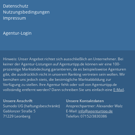
Datenschutz
Nutzungsbedingungen
Toller Arbeitgeber und
Impressum
grandioses Team!
Agentur-Login
von Max Kratzer · 14. Oktober 2024
Toller Arbeitgeber und grandioses Team!
Hinweis: Unser Angebot richtet sich ausschließlich an Unternehmer. Bei
keiner der Agentur-Listungen auf Agenturtipp.de können wir eine 100-
prozentige Marktabdeckung garantieren, da es beispielsweise Agenturen
gibt, die ausdrücklich nicht in unserem Ranking vertreten sein wollen. Wir
bemühen uns jedoch stets, die bestmögliche Marktabbildung zur
Verfügung zu stellen. Ihre Agentur fehlt oder soll von Agenturtipp.de
vollständig entfernt werden? Dann schreiben Sie uns einfach eine
E-Mail
.
Unsere Anschrift
Unsere Kontaktdaten
Sumodo UG (haftungsbeschränkt)
Ansprechpartner: Alexander Walz
Gablonzer Straße 5
E-Mail:
info@agenturtipp.de
71229 Leonberg
Telefon: 07152/3830386