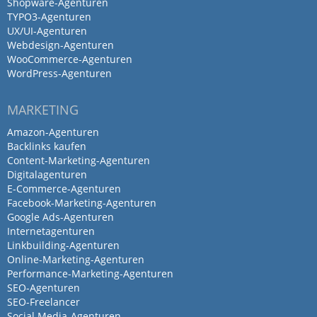
Shopware-Agenturen
Wir arbeiten seit Jahren sehr gerne mit
TYPO3-Agenturen
UX/UI-Agenturen
Ideenhaus zusammen. Sie sind super
Webdesign-Agenturen
zuverlässig, schnell und inspirieren uns
WooCommerce-Agenturen
immer wieder. Wir haben bereits
WordPress-Agenturen
mehrere Marken mit Ideenhaus
gemeinsam zum Leben erweckt und im
MARKETING
Marketing sehr viel Support erhalten.
Amazon-Agenturen
Backlinks kaufen
Content-Marketing-Agenturen
Digitalagenturen
A fantastic team with great
E-Commerce-Agenturen
energy and strong ideas. I work
Facebook-Marketing-Agenturen
Google Ads-Agenturen
here and…
Internetagenturen
Linkbuilding-Agenturen
Online-Marketing-Agenturen
von Fabian Baur · 2. Dezember 2025
Performance-Marketing-Agenturen
A fantastic team with great energy and
SEO-Agenturen
strong ideas. I work here and genuinely
SEO-Freelancer
Social Media-Agenturen