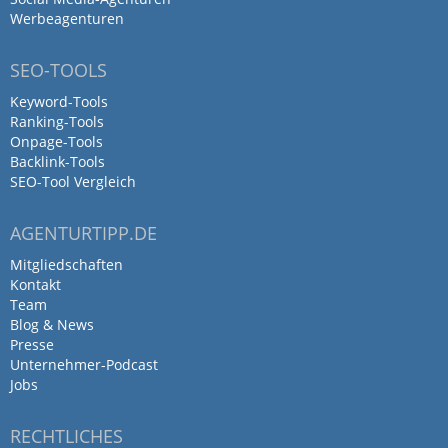
love the culture!
Werbeagenturen
SEO-TOOLS
Working at IDEENHAUS gives me
Keyword-Tools
a deep insight into how much
Ranking-Tools
Onpage-Tools
care and…
Backlink-Tools
SEO-Tool Vergleich
von Marko Grle · 2. Dezember 2025
Working at IDEENHAUS gives me a deep
AGENTURTIPP.DE
insight into how much care and expertise
Mitgliedschaften
goes into every branding and marketing
Kontakt
project. The team is highly professional,
Team
Blog & News
detail-oriented and focused on creating
Presse
long-term value for clients. It’s inspiring to
Unternehmer-Podcast
be part of such a dedicated and creative
Jobs
agency.
RECHTLICHES