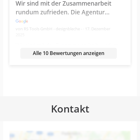
Wir sind mit der Zusammenarbeit
rundum zufrieden. Die Agentur…
von RS Tools GmbH - designbleche - · 17. Dezember
2025
Wir sind mit der Zusammenarbeit rundum
zufrieden. Die Agentur überzeugt durch
Alle 10 Bewertungen anzeigen
fundierte Expertise im Bereich Marketing
und E-Commerce sowie durch eine sehr
strukturierte und zielorientierte
Arbeitsweise.
Strategien werden nicht pauschal
Kontakt
umgesetzt, sondern individuell auf das
Geschäftsmodell abgestimmt. Die
Beratung ist transparent, verständlich und
stets lösungsorientiert. Besonders positiv
ist die zuverlässige Kommunikation und