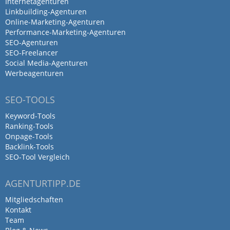
Internetagenturen
Tolle Kooperation.
Linkbuilding-Agenturen
Online-Marketing-Agenturen
Performance-Marketing-Agenturen
Macht weiter so Jungs!
SEO-Agenturen
SEO-Freelancer
Social Media-Agenturen
Werbeagenturen
Tolle Agentur zur Unterstützung
unserer Marketingkonzepte.
SEO-TOOLS
Keyword-Tools
von Mario Alka · 11. Oktober 2020
Ranking-Tools
Onpage-Tools
Tolle Agentur zur Unterstützung unserer
Backlink-Tools
Marketingkonzepte.
SEO-Tool Vergleich
Antwort von INOVANET Web.
AGENTURTIPP.DE
Marketing. Software
Mitgliedschaften
13. Oktober 2021
Kontakt
Sehr gerne :-)
Team