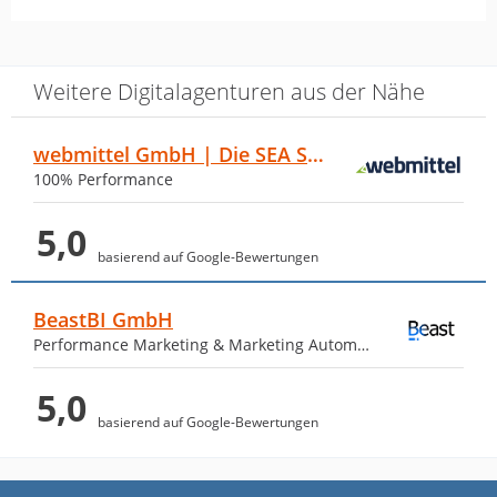
Die…
von Marketing Claaßen · 14. Februar 2024
Weitere Digitalagenturen aus der Nähe
Meine Erfahrung mit INOVANET ist seit
Jahren durchweg positiv. Die
webmittel GmbH | Die SEA Spezialisten
Zusammenarbeit gestaltete sich perfekt,
100% Performance
maßgeblich durch die exzellente
Kommunikation des Teams. INOVANET
5,0
versteht es, komplexe Themen einfach
basierend auf Google-Bewertungen
und verständlich zu vermitteln. Besonders
beeindruckend ist der ganzheitliche Blick
BeastBI GmbH
auf Grafik, Technik und Nutzererfahrung.
Performance Marketing & Marketing Automation
Ich kann INOVANET wärmstens
empfehlen für jeden, der Wert auf
5,0
Qualität, Effizienz und eine reibungslose
basierend auf Google-Bewertungen
Kommunikation legt.
Antwort von INOVANET Web.