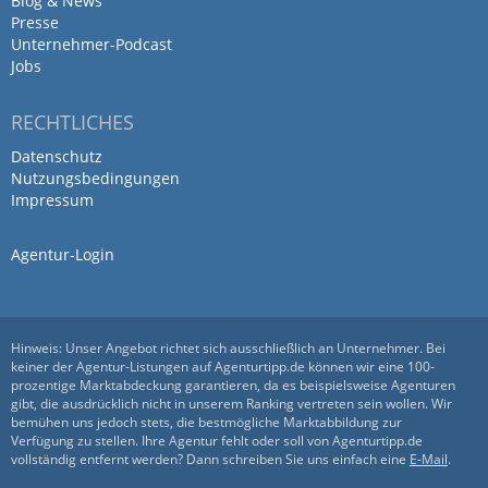
Blog & News
Presse
Unternehmer-Podcast
Kompetent zuverlässig schnell
Jobs
und hoch professionell - kann
RECHTLICHES
Inovanet…
Datenschutz
Nutzungsbedingungen
von Klaus Wolf (Yogasflow Yoga&Ayurveda) · 10.
Impressum
September 2020
Kompetent zuverlässig schnell und hoch
Agentur-Login
professionell - kann Inovanet absolut
empfehlen -👍🏻👍🏻👍🏻
Antwort von INOVANET Web.
Hinweis: Unser Angebot richtet sich ausschließlich an Unternehmer. Bei
keiner der Agentur-Listungen auf Agenturtipp.de können wir eine 100-
Marketing. Software
prozentige Marktabdeckung garantieren, da es beispielsweise Agenturen
13. Oktober 2021
gibt, die ausdrücklich nicht in unserem Ranking vertreten sein wollen. Wir
bemühen uns jedoch stets, die bestmögliche Marktabbildung zur
Vielen Dank!
Verfügung zu stellen. Ihre Agentur fehlt oder soll von Agenturtipp.de
vollständig entfernt werden? Dann schreiben Sie uns einfach eine
E-Mail
.