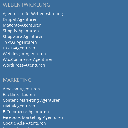
WEBENTWICKLUNG
Marketing. Software
9. Januar 2026
Agenturen für Webentwicklung
Drupal-Agenturen
Dankeschön, auf weiterhin gute und…
Magento-Agenturen
Mehr
Shopify-Agenturen
Shopware-Agenturen
TYPO3-Agenturen
UX/UI-Agenturen
Tolles junges Unternehmen mit
Webdesign-Agenturen
vielen einmaligen Ideen.
WooCommerce-Agenturen
WordPress-Agenturen
…
MARKETING
Amazon-Agenturen
von Michael Meißner · 14. Februar 2023
Backlinks kaufen
Tolles junges Unternehmen mit vielen
Content-Marketing-Agenturen
einmaligen Ideen.
Digitalagenturen
E-Commerce-Agenturen
Facebook-Marketing-Agenturen
Vorschläge werden Print umgesetzt.
Google Ads-Agenturen