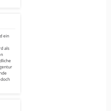
d ein
e
d als
en
dliche
gentur
unde
edoch