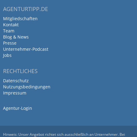
Kundenworkshops mit.
AGENTURTIPP.DE
Mitgliedschaften
Kontakt
Eine großartige Kreativagentur
Team
Blog & News
mit einem herausragenden Team!
Presse
Unternehmer-Podcast
von Marco Hensel · 10. November 2016
Jobs
Eine großartige Kreativagentur mit einem
RECHTLICHES
herausragenden Team!
Datenschutz
Nutzungsbedingungen
Impressum
lawinenstift ist eine
inhabergeführte in Berlin
Agentur-Login
ansässige Agentur.…
von asignum berlin · 1. November 2016
Hinweis: Unser Angebot richtet sich ausschließlich an Unternehmer. Bei