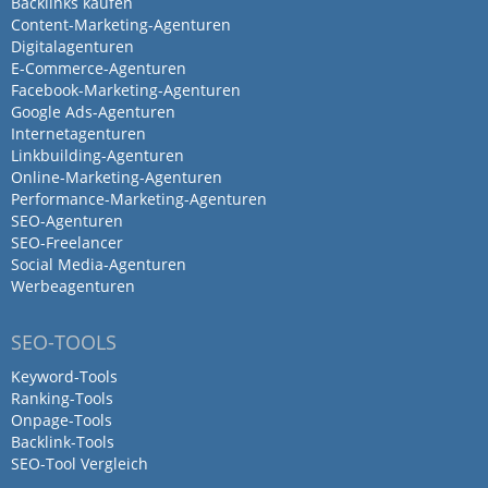
Backlinks kaufen
mit digitalem Marketing- Know
Content-Marketing-Agenturen
how
Digitalagenturen
E-Commerce-Agenturen
Facebook-Marketing-Agenturen
von Sabine Clausecker · 23. März 2022
Google Ads-Agenturen
Internetagenturen
Erfahrene kreative Werbeagentur mit
Linkbuilding-Agenturen
digitalem Marketing- Know how
Online-Marketing-Agenturen
Performance-Marketing-Agenturen
SEO-Agenturen
SEO-Freelancer
War sehr beeindruckt von den
Social Media-Agenturen
Werbeagenturen
Konzeptionellen Vorstellung und
nehme…
SEO-TOOLS
Keyword-Tools
von Henry Bauer · 23. März 2022
Ranking-Tools
War sehr beeindruckt von den
Onpage-Tools
Backlink-Tools
Konzeptionellen Vorstellung und nehme
SEO-Tool Vergleich
Lawinenstift gerne in meine