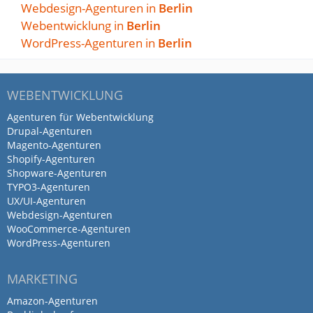
Webdesign-Agenturen in
Berlin
für Werbung, die sich vom
Webentwicklung in
Berlin
Hintergrundrauschen definitiv abhebt.
WordPress-Agenturen in
Berlin
Als Freelancerin hat die
WEBENTWICKLUNG
Zusammenarbeit mit lawinenstift
Agenturen für Webentwicklung
sehr viel…
Drupal-Agenturen
Magento-Agenturen
Shopify-Agenturen
von Jenny Wolsky · 23. März 2022
Shopware-Agenturen
TYPO3-Agenturen
Als Freelancerin hat die Zusammenarbeit
UX/UI-Agenturen
mit lawinenstift sehr viel Spaß gemacht.
Webdesign-Agenturen
Super kreative Werbeagentur mit vielen
WooCommerce-Agenturen
Ideen und Know-how.
WordPress-Agenturen
MARKETING
Amazon-Agenturen
Erfahrene kreative Werbeagentur