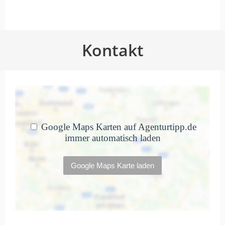
arbeiten sehr gerne mit Herrn…
von Bettina Schuckert · 28. März 2022
Kontakt
Rasch, kreativ, unkompliziert. Wir arbeiten
sehr gerne mit Herrn Litwin zusammen.
:-)
Antwort von lawinenstift GmbH
28. März 2022
Danke für die Blumen, liebe Frau…
Mehr
100% Einsatz. 100% Ergebnis
von Frank Zahn · 25. März 2022
100% Einsatz. 100% Ergebnis