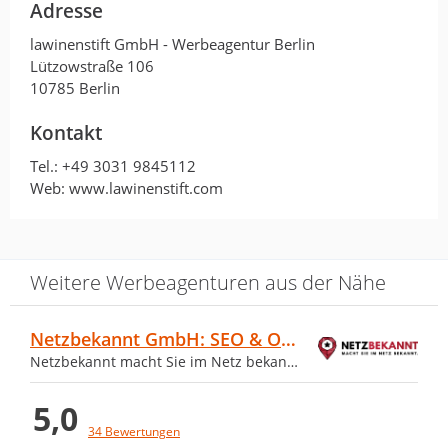
Adresse
Antwort von lawinenstift GmbH
28. März 2022
lawinenstift GmbH - Werbeagentur Berlin
100% Dankeschön!
Lützowstraße 106
10785 Berlin
Kontakt
Klasse Agentur! Klasse Ergebnis!
Tel.:
+49 3031 9845112
Fühlten uns rundum gut betreut.
Web: www.lawinenstift.com
von M und Marco · 24. März 2022
Klasse Agentur! Klasse Ergebnis! Fühlten
Weitere Werbeagenturen aus der Nähe
uns rundum gut betreut.
Netzbekannt GmbH: SEO & Online-Marketing
Netzbekannt macht Sie im Netz bekannt!
Ein kreatives Team mit dem wir
seit vielen Jahren erfolgreich…
5,0
34 Bewertungen