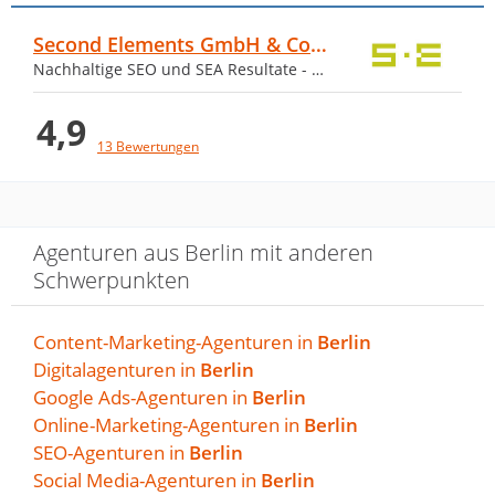
von Christian Seidenstuecker · 24. März 2022
Second Elements GmbH & Co. KG
Ein kreatives Team mit dem wir seit vielen
Nachhaltige SEO und SEA Resultate - be found
Jahren erfolgreich zusammenarbeiten.
4,9
13 Bewertungen
Ein wirklich kreativer Laden. Mich
haben deren Ideen und die…
Agenturen aus Berlin mit anderen
von Alles Piccobello · 23. März 2022
Schwerpunkten
Ein wirklich kreativer Laden. Mich haben
deren Ideen und die Umsetzungen immer
Content-Marketing-Agenturen in
Berlin
wieder beeindruckt. Abgefahrene witzige
Digitalagenturen in
Berlin
Kampagnen, die echt hängenbleiben. Ob
Google Ads-Agenturen in
Berlin
Sumoringer auf Kingsize-Betten oder
Online-Marketing-Agenturen in
Berlin
zusammenkomponierte Szenarien aus
SEO-Agenturen in
Berlin
Motiven der Weltliteratur, die wissen
Social Media-Agenturen in
Berlin
immer wieder zu überraschen. Mein Tipp