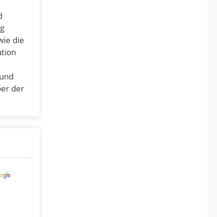
d
ig
ie die
ation
rund
ber der