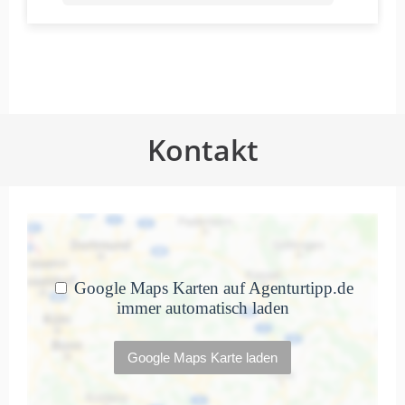
wirklich der extra Euro. Danke nochmal,
war echt klasse.
Freundliche Beratung und toller
Kontakt
Support.
von Dennis Krueger · 5. August 2025
Freundliche Beratung und toller Support.
Habe für einen Kunden eine
Agentur gesucht, auf die ich
mich…
von Sonny · 9. Juni 2025