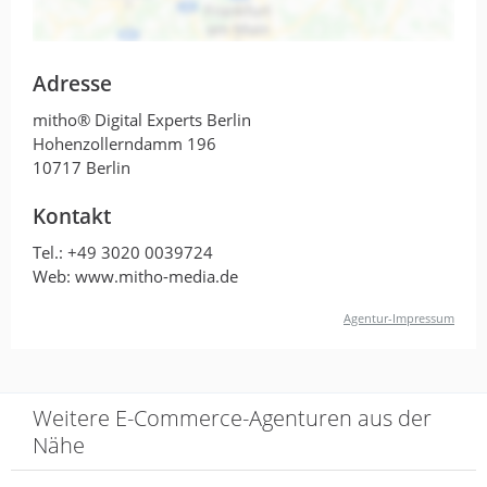
Habe für einen Kunden eine Agentur
gesucht, auf die ich mich verlassen kann.
Adresse
In Sachen Technik-Wissen und Service
10/10. Immer ehrlich und direkt, ohne
mitho® Digital Experts Berlin
typisches Buzzword-Agentur-Bingo.
Hohenzollerndamm 196
10717 Berlin
Kontakt
Kompetente Beratung und top
Tel.:
+49 3020 0039724
Shopware.
Web: www.mitho-media.de
Agentur-Impressum
von Jens Druckenbrodt · 29. April 2024
Kompetente Beratung und top Shopware.
Weitere E-Commerce-Agenturen aus der
Nähe
Top Shopware Beratung, hier
sind endlich mal echte Profis am