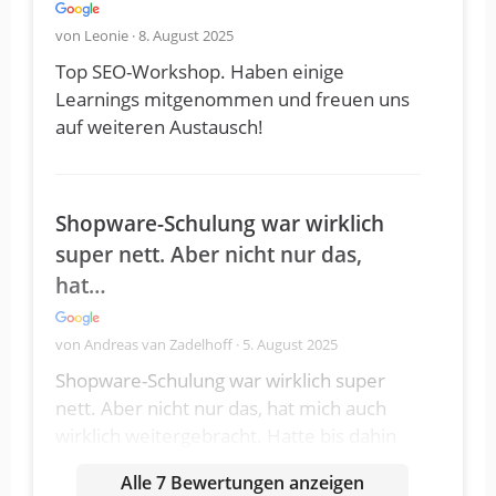
von Leonie · 8. August 2025
Top SEO-Workshop. Haben einige
Learnings mitgenommen und freuen uns
auf weiteren Austausch!
Shopware-Schulung war wirklich
super nett. Aber nicht nur das,
hat…
von Andreas van Zadelhoff · 5. August 2025
Shopware-Schulung war wirklich super
nett. Aber nicht nur das, hat mich auch
wirklich weitergebracht. Hatte bis dahin
immer YouTube-Selfcare-Schulungen zu
Alle 7 Bewertungen anzeigen
dem gemacht. Aber bei mitho lohnt sich