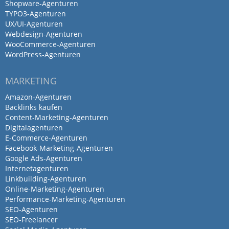
Shopware-Agenturen
TYPO3-Agenturen
Nicht nötig sich zu melden.
UX/UI-Agenturen
Sucht euch eine andere Agentur
Webdesign-Agenturen
WooCommerce-Agenturen
Antwort von mitho® 360° E-
WordPress-Agenturen
Commerce
14. Juni 2023
MARKETING
Wir bedauern, dass wir nicht wissen,…
Amazon-Agenturen
Mehr
Backlinks kaufen
Content-Marketing-Agenturen
Digitalagenturen
E-Commerce-Agenturen
Facebook-Marketing-Agenturen
Google Ads-Agenturen
Internetagenturen
Linkbuilding-Agenturen
Online-Marketing-Agenturen
Performance-Marketing-Agenturen
SEO-Agenturen
SEO-Freelancer