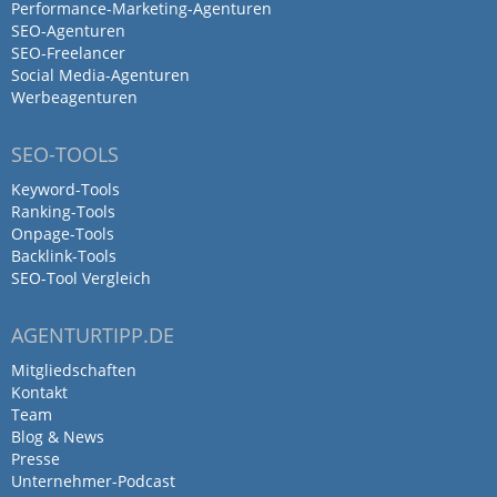
Performance-Marketing-Agenturen
Marketing!
SEO-Agenturen
Nette Media überzeugt mit kreativen
SEO-Freelancer
Ideen, professioneller Umsetzung und
Social Media-Agenturen
einem starken Gespür für digitale Trends.
Werbeagenturen
Das Team arbeitet engagiert, transparent
und mit echter Leidenschaft für jedes
SEO-TOOLS
Projekt.
Keyword-Tools
Besonders beeindruckt hat mich die
Ranking-Tools
individuelle Beratung und die Fähigkeit,
Onpage-Tools
Backlink-Tools
komplexe Inhalte in starke visuelle
SEO-Tool Vergleich
Konzepte zu verwandeln.
Ob Social Media, Imagefilm oder Website
AGENTURTIPP.DE
– hier bekommt man alles aus einer Hand
und auf höchstem Niveau.
Mitgliedschaften
Kontakt
Klare Empfehlung für alle, die ihre digitale
Team
Präsenz auf das nächste Level bringen
Blog & News
möchten!
Presse
Unternehmer-Podcast