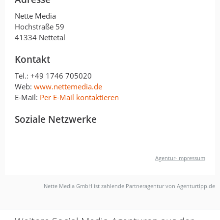
Das Team von Nette Media kann ich
Nette Media
absolut empfehlen. Sie haben für mich
Hochstraße 59
einen Auftrag erfüllt, der ca. 300 km
41334 Nettetal
entfernt war. Die Ausführung ist bestens
und ich bin direkt verliebt in deren
Kontakt
kreativen Ideen & Ausführung. Alles gut
Tel.:
+49 1746 705020
gemacht, weiter so und ich komme gerne
Web:
www.nettemedia.de
wieder. Das ist ein Versprechen :-)
E-Mail:
Per E-Mail kontaktieren
Antwort von Nette Media GmbH
Soziale Netzwerke
28. Oktober 2025
Vielen lieben Dank für dein Vertrauen…
Mehr
Agentur-Impressum
Nette Media GmbH ist zahlende Partneragentur von Agenturtipp.de
Professionell und sympathisch!
Top. Absolut zu empfehlen.