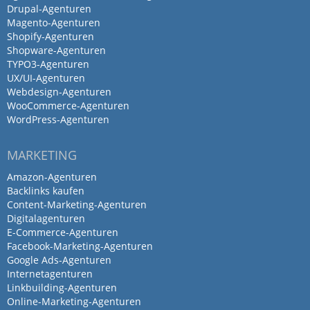
und bietet eine hervorragende, gründliche
Drupal-Agenturen
Magento-Agenturen
Bedarfsanalyse an. Das Ergebnis: eine
Shopify-Agenturen
perfekt passende Strategie. Sehr
Shopware-Agenturen
kompetent und absolut empfehlenswert!
TYPO3-Agenturen
UX/UI-Agenturen
Antwort von Nette Media GmbH
Webdesign-Agenturen
WooCommerce-Agenturen
28. Oktober 2025
WordPress-Agenturen
Vielen Dank Severine! Wir freuen uns…
Mehr
MARKETING
Amazon-Agenturen
Backlinks kaufen
Top Agentur für modernes
Content-Marketing-Agenturen
Digitalagenturen
Online-Marketing!
E-Commerce-Agenturen
Nette Media überzeugt…
Facebook-Marketing-Agenturen
Google Ads-Agenturen
Internetagenturen
von Dirk Letter · 17. Oktober 2025
Linkbuilding-Agenturen
Top Agentur für modernes Online-
Online-Marketing-Agenturen