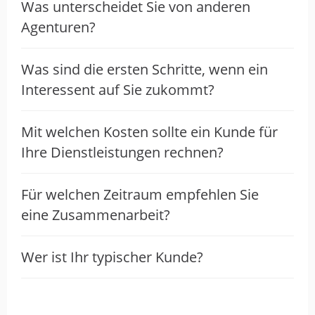
Was unterscheidet Sie von anderen
mit finanziellem Aufwand verbunden. Was
Agenturen?
ist kurzfristig sinnvoll, was langfristig? Kein
Verkaufsgespräch, sondern richtige Hilfe.
Was sind die ersten Schritte, wenn ein
Das wird sicherlich nicht der letzte Kontakt
geblieben sein.
Interessent auf Sie zukommt?
Mit welchen Kosten sollte ein Kunde für
Super Social Media Team sehr
Ihre Dienstleistungen rechnen?
freundlich und haben mir sehr
schnell…
Für welchen Zeitraum empfehlen Sie
eine Zusammenarbeit?
von N Janssens · 12. Februar 2026
Super Social Media Team sehr freundlich
Wer ist Ihr typischer Kunde?
und haben mir sehr schnell geholfen