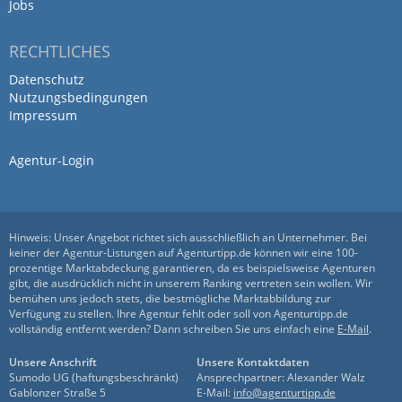
Antwort von Nette Media GmbH
Jobs
28. Oktober 2025
RECHTLICHES
Vielen lieben Dank Dirk! Wir freuen
uns…
Mehr
Datenschutz
Nutzungsbedingungen
Impressum
Ich habe mich kostenlos beraten
Agentur-Login
lassen und eine super
Erfahrung…
Hinweis: Unser Angebot richtet sich ausschließlich an Unternehmer. Bei
von Julia Bretones Pascual · 25. September 2025
keiner der Agentur-Listungen auf Agenturtipp.de können wir eine 100-
prozentige Marktabdeckung garantieren, da es beispielsweise Agenturen
Ich habe mich kostenlos beraten lassen
gibt, die ausdrücklich nicht in unserem Ranking vertreten sein wollen. Wir
und eine super Erfahrung gemacht!
bemühen uns jedoch stets, die bestmögliche Marktabbildung zur
Verfügung zu stellen. Ihre Agentur fehlt oder soll von Agenturtipp.de
Dennie ist ein authentischer Kerl mit guter
vollständig entfernt werden? Dann schreiben Sie uns einfach eine
E-Mail
.
& realistischer Einschätzung. Schon am
Unsere Anschrift
Unsere Kontaktdaten
Telefon wurden mir viele hilfreiche Tips
Sumodo UG (haftungsbeschränkt)
Ansprechpartner: Alexander Walz
gegeben, die mein Unternehmen
Gablonzer Straße 5
E-Mail:
info@agenturtipp.de