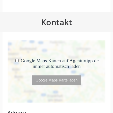
Eine Junge dynamische
Kompetente Truppe von Medien-
Profis.
Kontakt
…
von Yildiz Scheuten · 2. Dezember 2025
Eine Junge dynamische Kompetente
Truppe von Medien- Profis.
Empfehlenswert
Das Team von Nette Media kann
ich absolut empfehlen. Sie haben
für…
von Christa Heyer · 28. Oktober 2025
Adresse