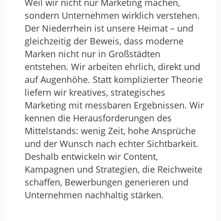
Weil wir nicht nur Marketing machen,
Eine sehr angenehme und professionelle
sondern Unternehmen wirklich verstehen.
Beratung Vielen Vielen Dank dafür – klare
Der Niederrhein ist unsere Heimat – und
Weiterempfehlung für alle die auf der
gleichzeitig der Beweis, dass moderne
Suche nach einer sinnvollen Beratung
Marken nicht nur in Großstädten
sind.
entstehen. Wir arbeiten ehrlich, direkt und
auf Augenhöhe. Statt komplizierter Theorie
liefern wir kreatives, strategisches
Sehr gute Infos, ganz genau auf
Marketing mit messbaren Ergebnissen. Wir
meine Bedürfnisse zugeschnitten,
kennen die Herausforderungen des
in…
Mittelstands: wenig Zeit, hohe Ansprüche
und der Wunsch nach echter Sichtbarkeit.
von Marc Wahnemühl · 10. März 2026
Deshalb entwickeln wir Content,
Kampagnen und Strategien, die Reichweite
Sehr gute Infos, ganz genau auf meine
schaffen, Bewerbungen generieren und
Bedürfnisse zugeschnitten, in leicht
Unternehmen nachhaltig stärken.
verständlicher Sprache vermittelt.
Klare Auskünfte: Was ist einfach und
günstig umzusetzen, was ist einfach, aber