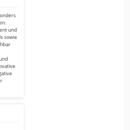
sonders
en.
ent und
ds sowie
chbar
 und
ovative
gative
r