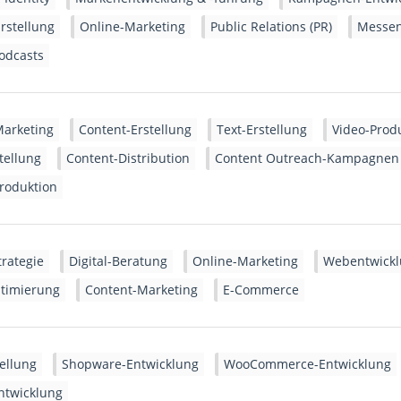
rstellung
Online-Marketing
Public Relations (PR)
Messen
odcasts
Marketing
Content-Erstellung
Text-Erstellung
Video-Prod
tellung
Content-Distribution
Content Outreach-Kampagnen
roduktion
trategie
Digital-Beratung
Online-Marketing
Webentwick
ptimierung
Content-Marketing
E-Commerce
ellung
Shopware-Entwicklung
WooCommerce-Entwicklung
ntwicklung