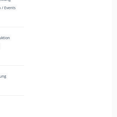
 / Events
uktion
lung