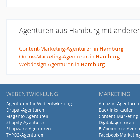
Agenturen aus Hamburg mit andere
Content-Marketing-Agenturen in
Hamburg
Online-Marketing-Agenturen in
Hamburg
Webdesign-Agenturen in
Hamburg
WEBENTWICKLUNG
MARKETING
Agenturen für Webentwicklung
Amazon-Agenturen
Drupal-Agenturen
Backlinks kaufen
Magento-Agenturen
Content-Marketing
Shopify-Agenturen
Digitalagenturen
Shopware-Agenturen
E-Commerce-Agent
TYPO3-Agenturen
Facebook-Marketin