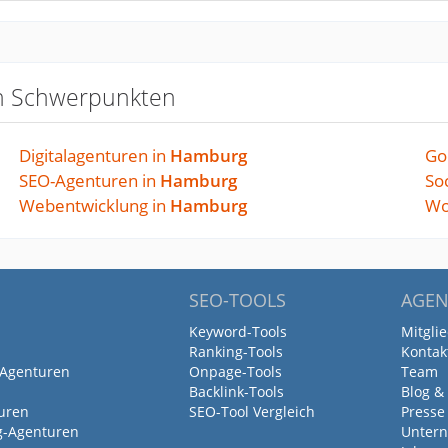
n Schwerpunkten
Digitalagenturen in
Hamburg
Go
SEO-Agenturen in
Hamburg
So
Webentwicklung in
Hamburg
Wo
SEO-TOOLS
AGEN
Keyword-Tools
Mitgli
Ranking-Tools
Kontak
-Agenturen
Onpage-Tools
Team
Backlink-Tools
Blog &
uren
SEO-Tool Vergleich
Presse
g-Agenturen
Untern