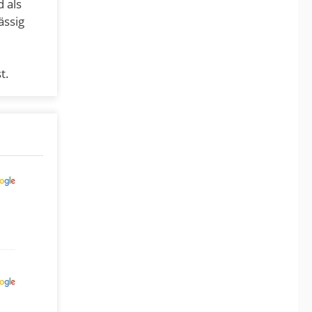
 als
ässig
st.