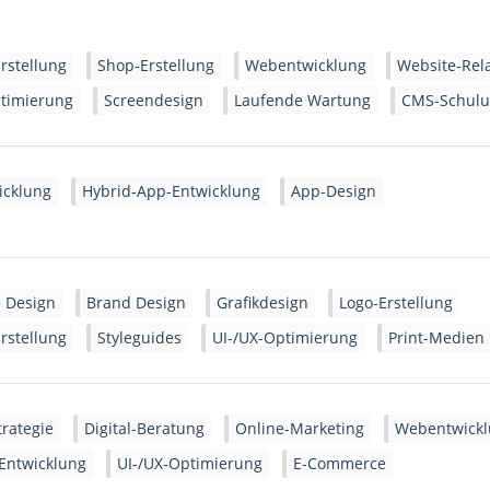
rstellung
Shop-Erstellung
Webentwicklung
Website-Rel
ptimierung
Screendesign
Laufende Wartung
CMS-Schul
icklung
Hybrid-App-Entwicklung
App-Design
 Design
Brand Design
Grafikdesign
Logo-Erstellung
rstellung
Styleguides
UI-/UX-Optimierung
Print-Medien
trategie
Digital-Beratung
Online-Marketing
Webentwick
Entwicklung
UI-/UX-Optimierung
E-Commerce