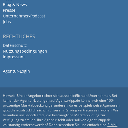
Blog & News
mit publicgarden zusammen und
Presse
bin…
Unternehmer-Podcast
Jobs
von Eico Schweins · 28. Februar 2019
RECHTLICHES
Ich arbeite in mehreren Projekte mit
Datenschutz
publicgarden zusammen und bin immer
Nutzungsbedingungen
wieder schwer von der Professionalität,
Impressum
Kreativität und dem entspannten,
menschlichen Umgang beeindruckt. Die
Agentur-Login
Zusammenarbeit klappt sehr gut und die
Ergebnisse sind jedes Mal top.
Hinweis: Unser Angebot richtet sich ausschließlich an Unternehmer. Bei
keiner der Agentur-Listungen auf Agenturtipp.de können wir eine 100-
prozentige Marktabdeckung garantieren, da es beispielsweise Agenturen
Prima Agentur für Webdesign,
gibt, die ausdrücklich nicht in unserem Ranking vertreten sein wollen. Wir
tolle Zusammenarbeit mit dem
bemühen uns jedoch stets, die bestmögliche Marktabbildung zur
Verfügung zu stellen. Ihre Agentur fehlt oder soll von Agenturtipp.de
gesamten…
vollständig entfernt werden? Dann schreiben Sie uns einfach eine
E-Mail
.