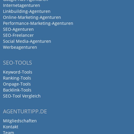
zusammen. Dadurch können viele
Internetagenturen
Synergien genutzt werden und Print und
Linkbuilding-Agenturen
Web sind gut aufeinander abgestimmt.
Online-Marketing-Agenturen
Performance-Marketing-Agenturen
Professionell und kreativ sind Viele, aber
SEO-Agenturen
bei publicgarden stimmt zusätzlich auch
SEO-Freelancer
die persönliche Ebene. Das gesamte Team
Social Media-Agenturen
hat eine unkomplizierte und sympatische
Werbeagenturen
Art. Wer eine Agentur sucht, die auch die
Eigenarten des Kunden souverän und
SEO-TOOLS
gelassen managed, ist mit publicgarden
Keyword-Tools
gut beraten.
Ranking-Tools
Das Team denkt mit, fühlt mit und hat ein
Onpage-Tools
Backlink-Tools
Herz. Das ist die beste Voraussetzung für
SEO-Tool Vergleich
eine harmonische und gelungene
Zusammenarbeit.
AGENTURTIPP.DE
Mitgliedschaften
Kontakt
Ich arbeite in mehreren Projekte
Team