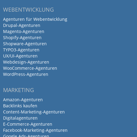
Änderungswünschen oder Bugs auf der
WEBENTWICKLUNG
Website.
Agenturen für Webentwicklung
Drupal-Agenturen
Magento-Agenturen
Shopify-Agenturen
Wir hatten für eine
Shopware-Agenturen
Zusammenarbeit eine Agentur
TYPO3-Agenturen
UX/UI-Agenturen
gesucht, bei der man…
Webdesign-Agenturen
WooCommerce-Agenturen
WordPress-Agenturen
von Marburger Bund Bundesverband · 12. April 2019
Wir hatten für eine Zusammenarbeit eine
MARKETING
Agentur gesucht, bei der man auf
Amazon-Agenturen
menschlicher Ebene sich auf gleicher
Backlinks kaufen
Wellenlänge bewegt. Diese haben wir in
Content-Marketing-Agenturen
publicgarden gefunden.
Digitalagenturen
Wir arbeiten jetzt seit einigen Jahren im
E-Commerce-Agenturen
Facebook-Marketing-Agenturen
Web- und Printbereich mit dem Team
Google Ads-Agenturen