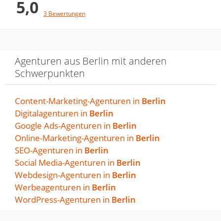
5,0
aufkamen.
3 Bewertungen
Insgesamt eine super angenehme
Zusammenarbeit auf Augenhöhe.
Agenturen aus Berlin mit anderen
Wir sind rundum zufrieden!
Schwerpunkten
Content-Marketing-Agenturen in
Berlin
Digitalagenturen in
Sehr gute und kreative Agentur,
Berlin
Google Ads-Agenturen in
Berlin
die uns die neue
Online-Marketing-Agenturen in
Berlin
Verbandswebsite…
SEO-Agenturen in
Berlin
Social Media-Agenturen in
Berlin
von luftfahrtbewegt · 29. August 2019
Webdesign-Agenturen in
Berlin
Sehr gute und kreative Agentur, die uns
Werbeagenturen in
Berlin
die neue Verbandswebsite erstellt hat.
WordPress-Agenturen in
Berlin
Immer ansprechbar, immer kompetent,
auch bei kurzfristigen