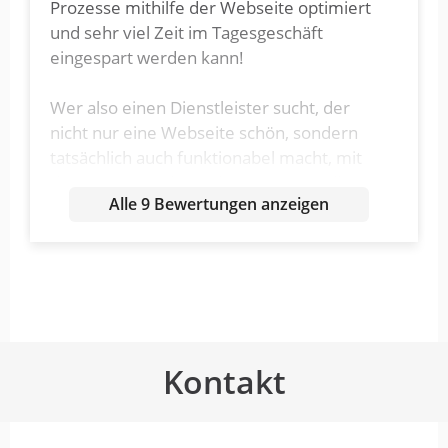
Prozesse mithilfe der Webseite optimiert
und sehr viel Zeit im Tagesgeschäft
eingespart werden kann!
Wer also einen Dienstleister sucht, der
nicht nur eine Webseite schön, sondern
tatsächlich auch funktionabel macht, mit
denen man auch Leads generiert, sollte
Alle 9 Bewertungen anzeigen
mit publicgarden sprechen!
publicgarden ist seit vielen Jahren
ein absolut verlässlicher und…
Kontakt
von Luna Restaurant GmbH · 15. Juli 2025
publicgarden ist seit vielen Jahren ein
absolut verlässlicher und inspirierender