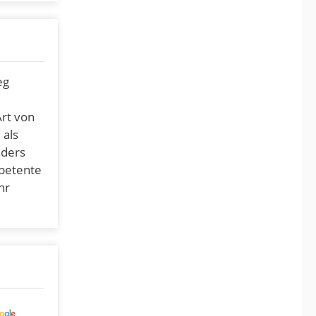
eg
Art von
 als
nders
mpetente
hr