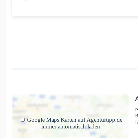
Ich brauchte ein Webdesign, das meine P
von Felix Grote · 6. Mai 2026
Ich brauchte ein Webdesign, das meine Personal
schnelles und zufriedenstellendes Ergebnis zum T
motiviert weiterarbeiten kann.
Besonders gut gefallen hat mir die offene, klar
sowie die zielführende Umsetzung ohne viel Schn
weiterempfehlen!
Felix Grote
r
Seobuddha GmbH
B
Mai 2026
5
Antwort von roehler.nrw - WordPress Webd