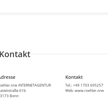
ersonal Brand, Agentur und…
 Brand, Agentur und SaaS zusammenzieht. Ich bekam ein
OP Preis mit dem ich jetzt entspannt, selbstbewusst &
Kontakt
e Kommunikation, die ansprechende Bild- und Formgebung,
ickschnack. Ich kann Robin Oehler uneingeschränkt
Adresse
Kontakt
oehler.nrw INTERNETAGENTUR
Tel.:
+49 1703 695257
asteistraße 61b
Web: www.roehler.nrw
3173 Bonn
esign & SEO