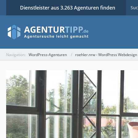
Dienstleister aus 3.263 Agenturen finden
Suc
Navigation:
WordPress-Agenturen
roehler.nrw - WordPress Webdesign