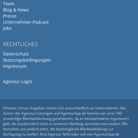
abgerufen. Von der Entwicklung unserer
Team
Blog & News
Logos, zur Erstellung der Werbeanzeigen
Presse
bis zur Errichtung der Webseiten für
Unternehmer-Podcast
unsere Firmen, die wirklich zeitgemäß-
Jobs
charmant-witzig- sowie vertrauenswürdig
sind; hin zur Beratung über die Bereiche
RECHTLICHES
"was gehört auf den Markt; was ist wichtig
Datenschutz
um uns zu finden; was schafft vertrauen
Nutzungsbedingungen
bei den Kunden; was braucht ihr für eure
Impressum
Unternehmen;" waren und sind wir sehr
zufrieden, da jedes Gespräch immer
Agentur-Login
ehrlich war und sehr gut funktionierte und
funktioniert. Eigene Ideen sind genau so
umgesetzt worden, jedoch auch
Hinweis: Unser Angebot richtet sich ausschließlich an Unternehmer. Bei
verbessert worden, wenn sie nicht
keiner der Agentur-Listungen auf Agenturtipp.de können wir eine 100-
passend waren. Änderungen und
prozentige Marktabdeckung garantieren, da es beispielsweise Agenturen
gibt, die ausdrücklich nicht in unserem Ranking vertreten sein wollen. Wir
Anforderungen sind und werden sehr
bemühen uns jedoch stets, die bestmögliche Marktabbildung zur
schnell ausgeführt.
Verfügung zu stellen. Ihre Agentur fehlt oder soll von Agenturtipp.de