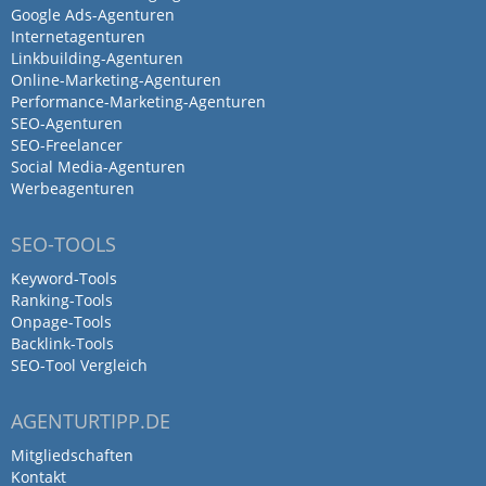
Partnerschaft! digitalXL: Erfahrung
Google Ads-Agenturen
Internetagenturen
verbindet.
Linkbuilding-Agenturen
Online-Marketing-Agenturen
Antwort von Schaltwerk Digital
Performance-Marketing-Agenturen
13. Januar 2025
SEO-Agenturen
SEO-Freelancer
Danke, Jörn! Auch wir wollen eure…
Social Media-Agenturen
Mehr
Werbeagenturen
SEO-TOOLS
Wir arbeiten nun schon seid
Keyword-Tools
einigen Jahren zusammen und
Ranking-Tools
haben denke…
Onpage-Tools
Backlink-Tools
SEO-Tool Vergleich
von Caroline Völker-Gergel · 7. Januar 2025
Wir arbeiten nun schon seid einigen
AGENTURTIPP.DE
Jahren zusammen und haben denke ich
Mitgliedschaften
das gesamte Repertoire vom Schaltwerk
Kontakt