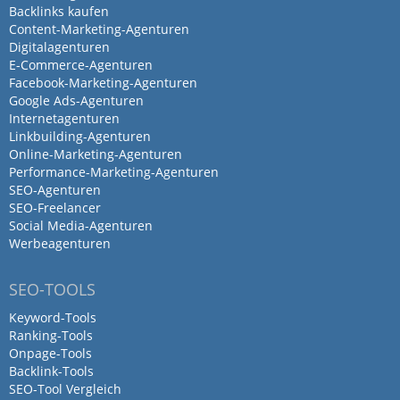
Online-Marketing
Performance-Marketing
Backlinks kaufen
Content-Marketing-Agenturen
Digitalagenturen
E-Commerce-Agenturen
Facebook-Marketing-Agenturen
Hervorragende Einführung
Google Ads-Agenturen
unserer SEA Kampagne
Internetagenturen
von Kai Weber · 16. September 2025
Linkbuilding-Agenturen
Online-Marketing-Agenturen
Wir arbeiten seit einem Jahr mit Second
Performance-Marketing-Agenturen
Elements im Bereich des SEA zusammen.
SEO-Agenturen
Wir fühlen uns gut beraten, und die
SEO-Freelancer
Social Media-Agenturen
besprochenen Vorschläge und Wünsche
Werbeagenturen
werden nach kompetenter Prüfung und
Beurteilung zeitnah umsetzt.
SEO-TOOLS
Keyword-Tools
Änderungen im Markt des Online
Ranking-Tools
Marketing werden stets beobachtet und
Onpage-Tools
zeitnah in unseren Kampagnen angepasst.
Backlink-Tools
SEO-Tool Vergleich