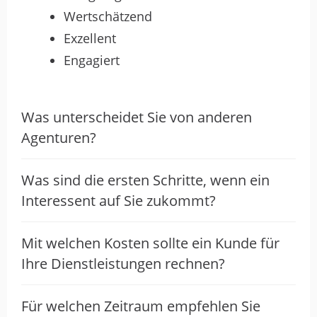
Wertschätzend
strategischen Möglichkeiten – hat unsere
Lernenden motiviert und zum
Exzellent
Weiterdenken angeregt.
Engagiert
Der Vortrag hat eindrucksvoll verdeutlicht,
wie wichtig es ist, digitale Entwicklungen
nicht nur zu beobachten, sondern aktiv
Was unterscheidet Sie von anderen
mitzugestalten. Für unsere
Agenturen?
Auszubildenden war dies ein bedeutender
Impuls, um die eigene Rolle im KI-Zeitalter
neu zu verstehen.
Was sind die ersten Schritte, wenn ein
Interessent auf Sie zukommt?
Content-Marketing
Digitales Marketing
Google Ads
Internet-Marketing
Mit welchen Kosten sollte ein Kunde für
Online-Marketing
Performance-Marketing
Ihre Dienstleistungen rechnen?
Social Media-Marketing
Suchmaschinenoptimierung
Für welchen Zeitraum empfehlen Sie