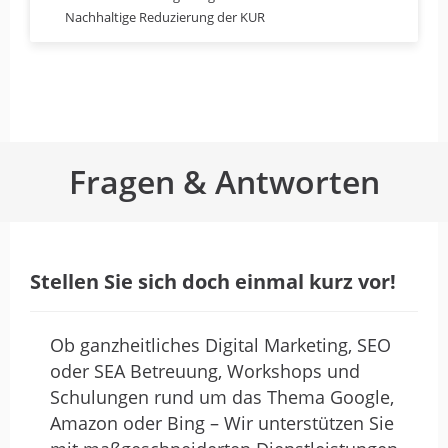
Bedeutungsvolle Agentur für
Nachhaltige Reduzierung der KUR
zeitgemäße
Marketingentscheidungen
von Tanja Hesse · Berufliche Schule für Medien und
Kommunikation · Über 250 Mitarbeiter · 22. Februar
2026
Im Rahmen des Nachwuchskongresses
Fragen & Antworten
MEDIALE durften unsere Auszubildenden
den Vortrag „Transformation der digitalen
Suche durch KI“ von David Fritze, KI-
Experte der Second Elements GmbH &
Stellen Sie sich doch einmal kurz vor!
Co. KG, erleben – und dieser hat bei vielen
nachhaltig Eindruck hinterlassen.
Ob ganzheitliches Digital Marketing, SEO
Mit großer Klarheit und Praxisnähe zeigte
Herr Fritze auf, warum Künstliche
oder SEA Betreuung, Workshops und
Intelligenz die klassische Online-Suche
Schulungen rund um das Thema Google,
grundlegend verändert. Besonders
Amazon oder Bing – Wir unterstützen Sie
eindrücklich war die Analyse, wie sich