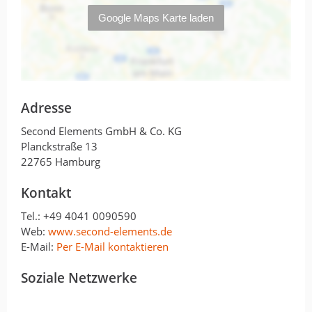
und fair ab. Daraus ist inzwischen eine
dauerhafte Zusammenarbeit entstanden.
Klare Empfehlung!
Google Ads
Online-Marketing
Suchmaschinenoptimierung
Adresse
Second Elements GmbH & Co. KG
10 Jahre Partnerschaft im
Planckstraße 13
22765 Hamburg
Online-Marketing
von Laura Welling · 12. Februar 2026
Kontakt
SecondElements begleitet unser
Tel.:
+49 4041 0090590
Unternehmen nun schon seit mehr als 10
Web:
www.second-elements.de
Jahren erfolgreich und mit großer
E-Mail:
Per E-Mail kontaktieren
Expertise in allen Fragen zu SEO und SEA,
Soziale Netzwerke
seit einiger Zeit auch zu KI, insbesondere
in der google-Suche.