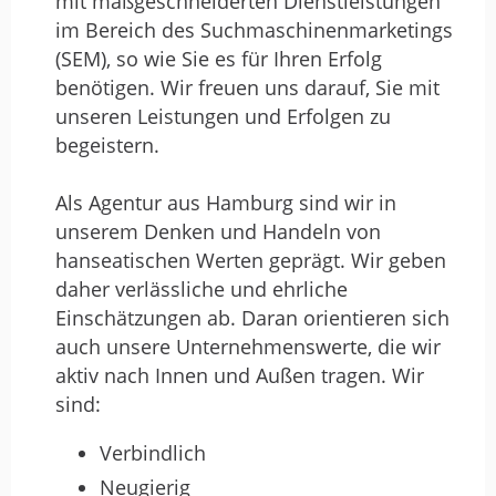
mit maßgeschneiderten Dienstleistungen
Google aktuell transformiert und wie KI-
im Bereich des Suchmaschinenmarketings
gestützte Suchsysteme wie ChatGPT oder
(SEM), so wie Sie es für Ihren Erfolg
Perplexity AI zunehmend an Bedeutung
benötigen. Wir freuen uns darauf, Sie mit
gewinnen. Dass klassische Rankings an
unseren Leistungen und Erfolgen zu
Relevanz verlieren und Inhalte von KI neu
begeistern.
bewertet sowie direkt beantwortet
werden, hat unseren Auszubildenden
Als Agentur aus Hamburg sind wir in
deutlich gemacht: Die Spielregeln im
unserem Denken und Handeln von
digitalen Marketing ändern sich rasant.
hanseatischen Werten geprägt. Wir geben
Besonders wertvoll war die klare
daher verlässliche und ehrliche
Botschaft an zukünftige Marketingprofis:
Einschätzungen ab. Daran orientieren sich
Wer Sichtbarkeit, Reichweite und
auch unsere Unternehmenswerte, die wir
Markenstärke sichern will, muss jetzt
aktiv nach Innen und Außen tragen. Wir
handeln. Gleichzeitig eröffnen sich
sind:
enorme Chancen, da KI-basierte Suche
präziser denn je relevante Zielgruppen
Verbindlich
erreicht. Diese Perspektive – nicht nur die
Neugierig
Risiken, sondern vor allem die