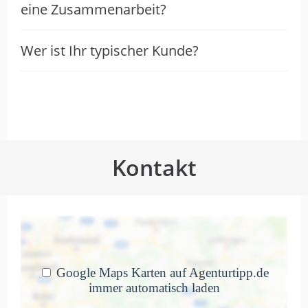
eine Zusammenarbeit?
Top-Relaunch-Begleitung und
Social Media Workshop für
Wer ist Ihr typischer Kunde?
Mitarbeiter
von Uwe Göpel · itmops GSM GmbH · 2 bis 10
Mitarbeiter · 19. Februar 2026
Second Elements hat den Relaunch
meines Online-Shops begleitet sowie
einen Social Media Workshop für
Kontakt
Mitarbeiter konzipiert und umgesetzt. Ich
kann nur positives über das Team und die
Zusammenarbeit berichten. Von der
Beratung, der Vorab-Analyse hinsichtlich
der Defizite, die vor der Konzeption einer
erfolgreichen SEA-Strategie zu beheben
sind, bis zur Durchführung lief alles
professionell und vor allem transparent