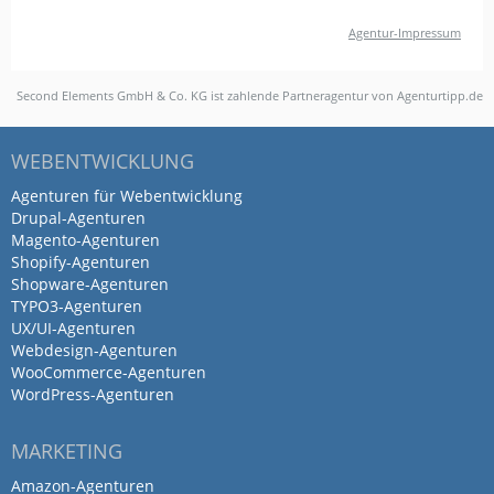
Content-Marketing
Google Ads
Agentur-Impressum
Online-Marketing
Performance-Marketing
Second Elements GmbH & Co. KG ist zahlende Partneragentur von Agenturtipp.de
Tolle und vertrauensvolle
WEBENTWICKLUNG
Zusammenarbeit!
Agenturen für Webentwicklung
von Timmo Krause-Dünow · CANUSA TOURISTIK GmbH
Drupal-Agenturen
& Co. KG · 51 bis 250 Mitarbeiter · 18. September 2025
Magento-Agenturen
Second Elements unterstützt uns operativ
Shopify-Agenturen
Shopware-Agenturen
sowie strategisch. Alle Ansprechpartner
TYPO3-Agenturen
bringen viel Expertise und Erfahrung mit
UX/UI-Agenturen
und arbeiten sehr eng mit unseren Teams
Webdesign-Agenturen
zusammen. Unabhängige externe
WooCommerce-Agenturen
WordPress-Agenturen
Meinungen und Empfehlungen sind dabei
Goldwert!
MARKETING
Digitales Marketing
Google Ads
Amazon-Agenturen