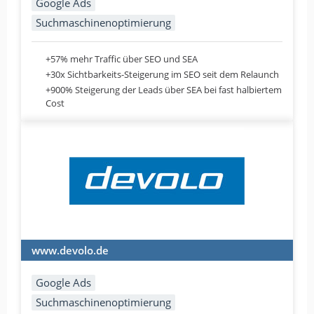
Google Ads
WordPress
Suchmaschinenoptimierung
+57% mehr Traffic über SEO und SEA
+30x Sichtbarkeits-Steigerung im SEO seit dem Relaunch
Sehr gute Zusammenarbeit!
+900% Steigerung der Leads über SEA bei fast halbiertem
von Daniel Steinmetz · EGGERS-Gruppe · Über 250
Cost
Mitarbeiter · 9. Juli 2026
Wir haben über mehrere Jahre erfolgreich
mit Second Elements in den Bereichen
SEO/SEA zusammengearbeitet und haben
diese stets als professionell und
gewinnbringend erlebt. Wir können eine
Zusammenarbeit nur empfehlen!
www.devolo.de
Google Ads
Suchmaschinenoptimierung
Google Ads
Suchmaschinenoptimierung
Klare Weiterempfehlung!!!!