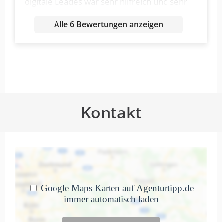
digitale Leades war sehr hilfreich und sehr
freundlich ich würde digitaleLeades
Alle 6 Bewertungen anzeigen
jedenemfehle war sehr freundlic
Antwort von SEO & Online
Marketing | DigitaleLeads
17. September 2025
vielen herzlichen Dank für Ihre tolle…
Mehr
Kontakt
Dank der effektiven SEO-
Optimierung und
Marketingmaßnahmen konnten…
von Hakan Gündogan · 15. April 2024
Dank der effektiven SEO-Optimierung und