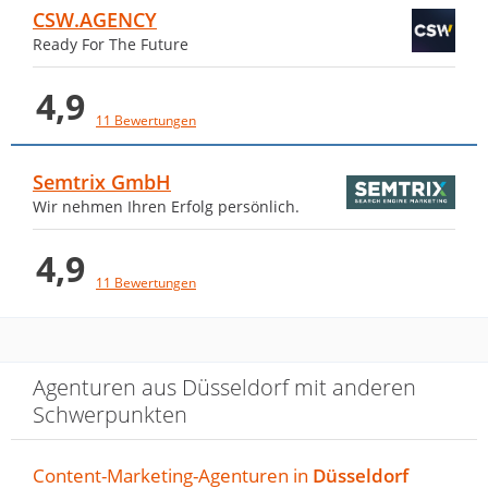
CSW.AGENCY
Ready For The Future
von Muhamad Lahib · 14. Februar 2024
Seitdem unsere Onlinepräsenz für SEO
4,9
optimiert wurde, haben sich die
11 Bewertungen
Kundenanfragen gehäuft. Wir schätzen
die Zusammenarbeit. Sehr
Semtrix GmbH
empfehlenswert!
Wir nehmen Ihren Erfolg persönlich.
Antwort von SEO & Online
4,9
Marketing | DigitaleLeads
11 Bewertungen
16. April 2024
Vielen Dank für Deine großartige…
Mehr
Agenturen aus Düsseldorf mit anderen
Schwerpunkten
DigitaleLeads hat unsere
Onlinepräsenz erfolgreich
Content-Marketing-Agenturen in
Düsseldorf