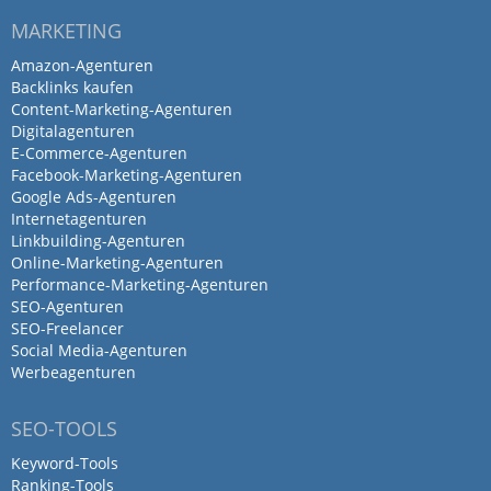
MARKETING
Digitale Leads hat meine
Amazon-Agenturen
Backlinks kaufen
Erwartungen als SEO-Freelancer
Content-Marketing-Agenturen
echt getoppt.…
Digitalagenturen
E-Commerce-Agenturen
Facebook-Marketing-Agenturen
von Dursun Cetin · 31. Dezember 2023
Google Ads-Agenturen
Digitale Leads hat meine Erwartungen als
Internetagenturen
Linkbuilding-Agenturen
SEO-Freelancer echt getoppt. Mit ihrer
Online-Marketing-Agenturen
Expertise in der
Performance-Marketing-Agenturen
Suchmaschinenoptimierung haben sie uns
SEO-Agenturen
klare und effektive SEO-Strategien für
SEO-Freelancer
Social Media-Agenturen
mehrere Projekte an die Hand gegeben.
Werbeagenturen
Ich würde Digitale Leads jedem ans Herz
legen, der einen echt kompetenten und
SEO-TOOLS
zuverlässigen SEO-Experten braucht.
Keyword-Tools
Antwort von SEO & Online
Ranking-Tools