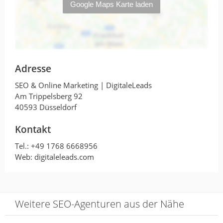
Marketingmaßnahmen konnten wir
unsere Online-Präsenz erheblich
ausbauen. Das fundierte Fachwissen und
die kreative Herangehensweise haben
dazu beigetragen, dass wir in unserer
Branche hervorstechen und neue Kunden
Adresse
gewinnen konnten.
SEO & Online Marketing | DigitaleLeads
Am Trippelsberg 92
Antwort von SEO & Online
40593 Düsseldorf
Marketing | DigitaleLeads
15. April 2024
Kontakt
Vielen Dank für Deine großartige…
Tel.:
+49 1768 6668956
Mehr
Web: digitaleleads.com
Seitdem unsere Onlinepräsenz
Weitere SEO-Agenturen aus der Nähe
für SEO optimiert wurde, haben
sich die…