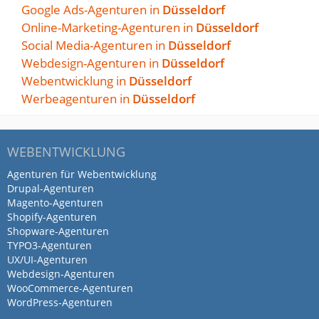
Google Ads-Agenturen in
optimiert, wodurch…
Düsseldorf
Online-Marketing-Agenturen in
Düsseldorf
Social Media-Agenturen in
Düsseldorf
von lorenzo reski · 21. Januar 2024
Webdesign-Agenturen in
Düsseldorf
DigitaleLeads hat unsere Onlinepräsenz
Webentwicklung in
Düsseldorf
erfolgreich optimiert, wodurch wir
Werbeagenturen in
Düsseldorf
kontinuierlich Kundenanfragen
bekommen haben. Die Zusammenarbeit
war äußerst positiv, und wir schätzten es
WEBENTWICKLUNG
sie immer ansprechen zu können. Ich
Agenturen für Webentwicklung
würde ohne zu zögern erneut mit
Drupal-Agenturen
DigitaleLeads arbeiten.
Magento-Agenturen
Shopify-Agenturen
Antwort von SEO & Online
Shopware-Agenturen
Marketing | DigitaleLeads
TYPO3-Agenturen
UX/UI-Agenturen
16. April 2024
Webdesign-Agenturen
Vielen Dank für Deine großartige…
WooCommerce-Agenturen
Mehr
WordPress-Agenturen