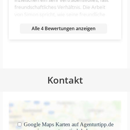
freundschaftliches Verhältnis. Die Arbeit
von Simon spricht, wie seine freundliche
und aufgeschlossene Art, für sich. Unsere
Alle 4 Bewertungen anzeigen
Eventseiten performen hervorragend.
Unsere Events sind auch dank seiner Hilfe
inzwischen größer und besser als je zuvor.
Wir können seine Expertise im Bereich
Web- und Kommunikationsdesign daher
nur jeder und jedem empfehlen. Es
braucht nicht immer eine große Agentur,
Kontakt
um tolle Ergebisse zu erreichen.
Manchmal reicht bereits die eine richtige
Person. Vielen Dank Simon!
Wir haben gemeinsam mit Simon
die Website für das…