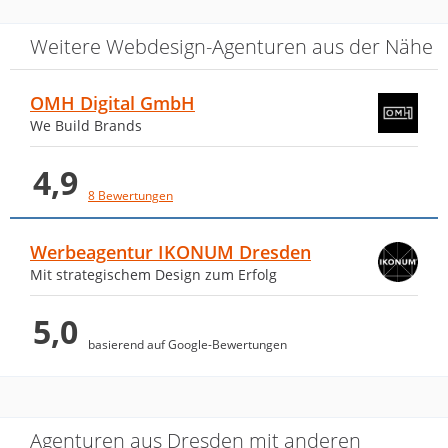
Verlässlichkeit, sein Gespür für Design und
Kommunikation sowie seine Fähigkeit,
Weitere Webdesign-Agenturen aus der Nähe
komplexe Inhalte klar und ansprechend
digital darzustellen.
OMH Digital GmbH
We Build Brands
Wir sind mit dem Ergebnis rundum
zufrieden und empfehlen Simon
4,9
uneingeschränkt weiter.
8 Bewertungen
Werbeagentur IKONUM Dresden
Wir arbeiten seit November 24
Mit strategischem Design zum Erfolg
mit Herrn Günther zusammen,
Herr…
5,0
basierend auf Google-Bewertungen
von Sebastian Zwirner · 11. Februar 2026
Wir arbeiten seit November 24 mit Herrn
Günther zusammen, Herr Günther hat
Agenturen aus Dresden mit anderen