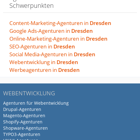
unsere Webseite gestaltet, betreibt unser
Schwerpunkten
SEO Marketing und unterstützt uns in der
Markenkommunikation und CD. Wir
Content-Marketing-Agenturen in
Dresden
haben einen sehr engagierten, hochgradig
Google Ads-Agenturen in
Dresden
professionellen, mitdenkenden und sehr
Online-Marketing-Agenturen in
Dresden
sympathischen Partner mit Herrn
SEO-Agenturen in
Dresden
Günther an unserer Seite. Wir freuen uns
Social Media-Agenturen in
Dresden
über seine Unterstützung und auf eine
Webentwicklung in
Dresden
lange Zusammenarbeit. Ein riesiges
Werbeagenturen in
Dresden
Dankeschön!
WEBENTWICKLUNG
Agenturen für Webentwicklung
Drupal-Agenturen
Magento-Agenturen
Shopify-Agenturen
Shopware-Agenturen
TYPO3-Agenturen