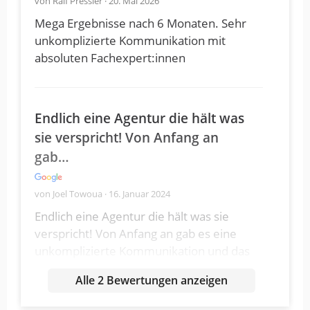
von Ralf Pressler · 20. Mai 2026
Mega Ergebnisse nach 6 Monaten. Sehr
unkomplizierte Kommunikation mit
absoluten Fachexpert:innen
Endlich eine Agentur die hält was
sie verspricht! Von Anfang an
gab…
von Joel Towoua · 16. Januar 2024
Endlich eine Agentur die hält was sie
verspricht! Von Anfang an gab es eine
unkomplizierte Kommunikation und das
Team konnte auf alle meine Fragen und
Alle 2 Bewertungen anzeigen
Wünsche eingehen. Kann ich jedem
Empfehlen der sich bestens auf Amazon