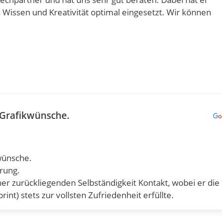
 Wissen und Kreativität optimal eingesetzt. Wir können
Grafikwünsche.
wünsche.
rung.
er zurückliegenden Selbständigkeit Kontakt, wobei er die
nt) stets zur vollsten Zufriedenheit erfüllte.
line dancers e. V." bin ich bezüglich verschiedener
gekommen.