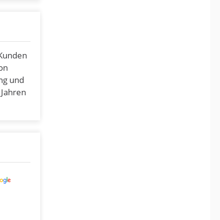
 Kunden
on
ng und
 Jahren