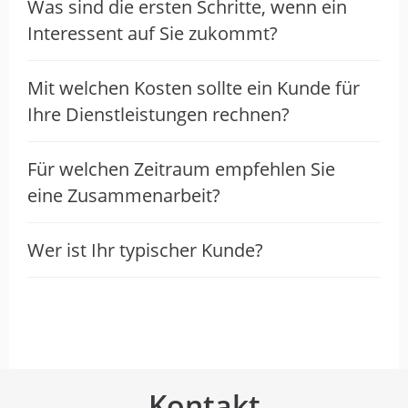
Was sind die ersten Schritte, wenn ein
Problemen sondern generell auch bei
Interessent auf Sie zukommt?
dem Wunsch nach Skalierung oder
operativer Auslagerung des Bereichs.
Mit welchen Kosten sollte ein Kunde für
Ihre Dienstleistungen rechnen?
Für welchen Zeitraum empfehlen Sie
eine Zusammenarbeit?
Wer ist Ihr typischer Kunde?
Kontakt