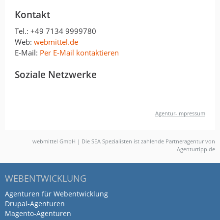
Kontakt
Tel.:
+49 7134 9999780
Web:
webmittel.de
E-Mail:
Per E-Mail kontaktieren
Soziale Netzwerke
Agentur-Impressum
webmittel GmbH | Die SEA Spezialisten ist zahlende Partneragentur von
Agenturtipp.de
WEBENTWICKLUNG
Agenturen für Webentwicklung
Drupal-Agenturen
Magento-Agenturen