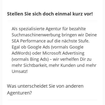
von Steffen G · 17. September 2018
Stellen Sie sich doch einmal kurz vor!
Das nenne ich Fachleute ! Sehr
Kompetente und Fähige Mitarbeiter. Bei
einem Problem wird schnell geholfen.
Als spezialisierte Agentur für bezahlte
Eine ganz klare Weiterempfehlung.
Suchmaschinenwerbung bringen wir Deine
SEA Performance auf die nächste Stufe.
Egal ob Google Ads (vormals Google
Sehr guter Service, top
AdWords) oder Microsoft Advertising
(vormals Bing Ads) – wir verhelfen Dir zu
Reaktionszeiten, immer
mehr Sichtbarkeit, mehr Kunden und mehr
konstruktive, klar…
Umsatz!
von D L · 7. März 2018
Was unterscheidet Sie von anderen
Sehr guter Service, top Reaktionszeiten,
Agenturen?
immer konstruktive, klar nachvollziehbare
Lösungsansätze und kreative Ideen. Sehr
zu empfehlen! Nicht nur bei akuten