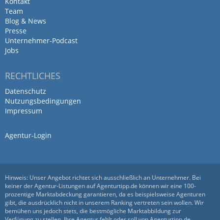
Kontakt
Vielen Dank, Monika! Ihr positives…
Team
Mehr
Blog & News
Presse
Unternehmer-Podcast
Jobs
Seit einigen Jahren arbeiten wir
RECHTLICHES
von TreeSolution mit
WebQuantum…
Datenschutz
Nutzungsbedingungen
Impressum
von Samira Arni · 27. August 2025
Seit einigen Jahren arbeiten wir von
Agentur-Login
TreeSolution mit WebQuantum
zusammen. Die Zusammenarbeit ist sehr
angenehm und professionell. Man merkt,
Hinweis: Unser Angebot richtet sich ausschließlich an Unternehmer. Bei
dass Mario und das Team mit Herzblut
keiner der Agentur-Listungen auf Agenturtipp.de können wir eine 100-
Marketer sind und das Beste für den
prozentige Marktabdeckung garantieren, da es beispielsweise Agenturen
gibt, die ausdrücklich nicht in unserem Ranking vertreten sein wollen. Wir
Kunden wollen. Als erste Agentur haben
bemühen uns jedoch stets, die bestmögliche Marktabbildung zur
sie es geschafft, dass
Verfügung zu stellen. Ihre Agentur fehlt oder soll von Agenturtipp.de