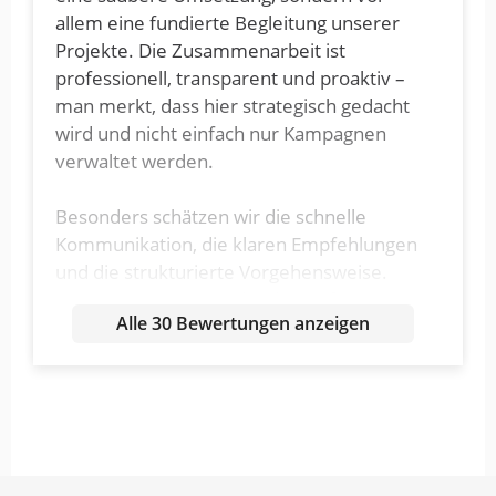
allem eine fundierte Begleitung unserer
Projekte. Die Zusammenarbeit ist
professionell, transparent und proaktiv –
man merkt, dass hier strategisch gedacht
wird und nicht einfach nur Kampagnen
verwaltet werden.
Besonders schätzen wir die schnelle
Kommunikation, die klaren Empfehlungen
und die strukturierte Vorgehensweise.
Wer eine Agentur sucht, die Performance
Alle 30 Bewertungen anzeigen
ernst nimmt und zuverlässig liefert, ist bei
Webquantum definitiv richtig. Klare
Empfehlung!
Antwort von WebQuantum GmbH
16. Februar 2026
Vielen Dank für Ihr Feedback! Wir…