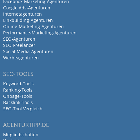
Facebook-Marketing-Agenturen
die…
Google Ads-Agenturen
Internetagenturen
von Monika Klenk-Bickel · 31. Oktober 2025
Linkbuilding-Agenturen
Online-Marketing-Agenturen
Wir sind sehr zufrieden mit dem Service
Performance-Marketing-Agenturen
von Webquantum. Sowohl die Qualität der
SEO-Agenturen
Arbeit, als auch der freundliche, schnelle,
SEO-Freelancer
Social Media-Agenturen
kompetente, unkomplizierte und
Werbeagenturen
zuverlässige Kontakt haben uns voll
überzeugt und wir empfehlen
SEO-TOOLS
Webquantum gerne weiter. Für uns war
Keyword-Tools
es eine sehr gute Investition, die den
Ranking-Tools
gewünschten Effekt erzielt hat und wir
Onpage-Tools
freuen uns auf eine weitere, gute
Backlink-Tools
Zusammenarbeit. Vielen Dank und weiter
SEO-Tool Vergleich
so!
AGENTURTIPP.DE
Antwort von WebQuantum GmbH
Mitgliedschaften
31. Oktober 2025