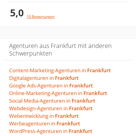
aufgehoben. Ich kann Uwe und seine
5,0
Jungs daher absolut empfehlen! Sehr
10 Bewertungen
professionell und kompetent, aber
gleichzeitig mit der Fähigkeit, über den
Tellerrand zu schauen.
Agenturen aus Frankfurt mit anderen
Antwort von WebQuantum GmbH
Schwerpunkten
7. Januar 2026
Vielen Dank für Ihr Feedback! Klasse,…
Content-Marketing-Agenturen in
Frankfurt
Mehr
Digitalagenturen in
Frankfurt
Google Ads-Agenturen in
Frankfurt
Online-Marketing-Agenturen in
Frankfurt
Wirklich super Unternehmen,
Social Media-Agenturen in
Frankfurt
auch sehr Fair bei der
Webdesign-Agenturen in
Frankfurt
Webentwicklung in
Frankfurt
Abwicklung. Die…
Werbeagenturen in
Frankfurt
WordPress-Agenturen in
Frankfurt
von Philipp Inreiter · 6. November 2025