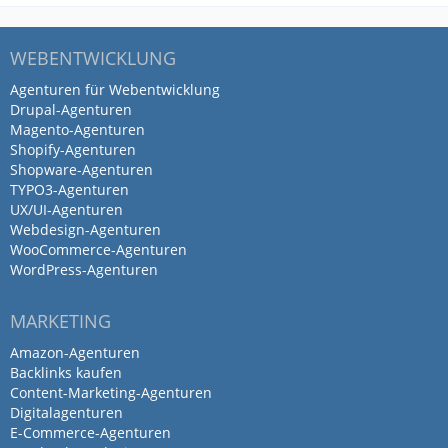
Wirklich super Unternehmen, auch sehr
Fair bei der Abwicklung. Die Website ist
WEBENTWICKLUNG
Top, leider kann ich hier gerade kein Bild
Agenturen für Webentwicklung
posten. Über die Betreuung kann ich
Drupal-Agenturen
ebenso nur gutes berichten, über
Magento-Agenturen
Whatsapp hat man hier unkompliziert
Shopify-Agenturen
Shopware-Agenturen
nahezu jederzeit einen tollen Support.
TYPO3-Agenturen
Sehr zu empfehlen
UX/UI-Agenturen
Webdesign-Agenturen
Antwort von WebQuantum GmbH
WooCommerce-Agenturen
6. November 2025
WordPress-Agenturen
Vielen Dank für dein super Feedback,…
Mehr
MARKETING
Amazon-Agenturen
Backlinks kaufen
Content-Marketing-Agenturen
Wir sind sehr zufrieden mit dem
Digitalagenturen
Service von Webquantum. Sowohl
E-Commerce-Agenturen