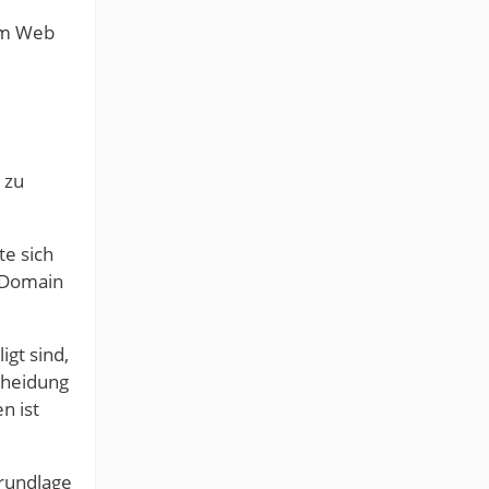
im Web
 zu
te sich
e Domain
gt sind,
cheidung
n ist
Grundlage