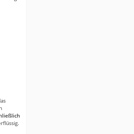
das
n
hließlich
rflüssig.