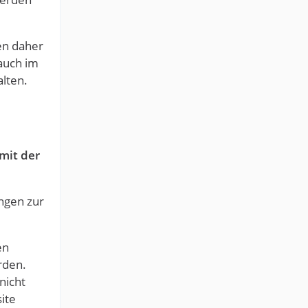
en daher
auch im
lten.
mit der
ngen zur
en
rden.
nicht
ite