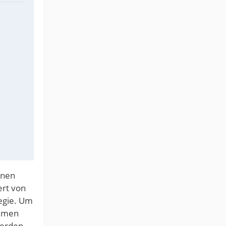
enen
ert von
egie. Um
ehmen
werden