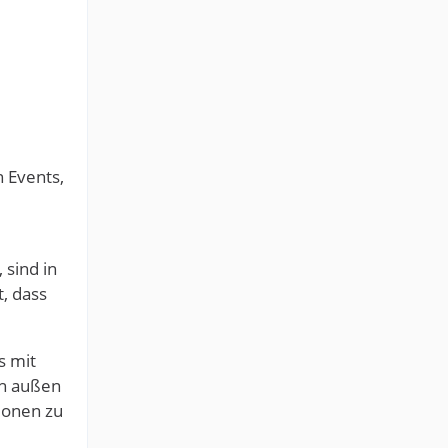
n Events,
 sind in
, dass
s mit
ch außen
ionen zu