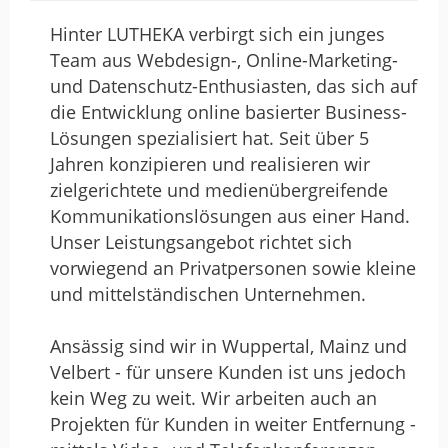
Hinter LUTHEKA verbirgt sich ein junges
Team aus Webdesign-, Online-Marketing-
Sehr kompetent und
und Datenschutz-Enthusiasten, das sich auf
zuverlässig
die Entwicklung online basierter Business-
von Hönmann-Broll · WSDL-
Lösungen spezialisiert hat. Seit über 5
Dienstleistungsunternehmen · 2 bis 10 Mitarbeiter · 21.
Januar 2025
Jahren konzipieren und realisieren wir
Bewertung
zielgerichtete und medienübergreifende
⭐️⭐️⭐️⭐️⭐️ (5/5)
Kommunikationslösungen aus einer Hand.
Unser Leistungsangebot richtet sich
Ich hatte das Vergnügen, mit
vorwiegend an Privatpersonen sowie kleine
„Lutheka“zusammenzuarbeiten, und ich
und mittelständischen Unternehmen.
kann nur Positives berichten. Von der
ersten Kontaktaufnahme bis zur finalen
Ansässig sind wir in Wuppertal, Mainz und
Umsetzung meines Projekts war das
Velbert - für unsere Kunden ist uns jedoch
Team äußerst professionell und
kein Weg zu weit. Wir arbeiten auch an
engagiert.
Projekten für Kunden in weiter Entfernung -
Die kreativen Ideen, die sie für meine