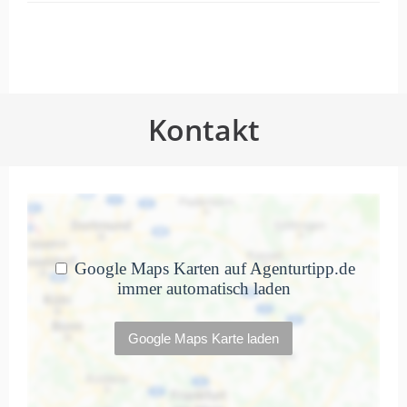
Top Agentur! Sehr zu
empfehlen!
von Rechtsanwalt Conze · Kanzlei Conze ·
Einzelunternehmer · 15. Januar 2025
Kontakt
Die beauftragte Seite wurde schnell und
sehr professionell erstellt. Auch die
Begleitung durch die Firma im Hinblick auf
Technik, Datenschutz nebst diesbzgl.
Beachtung der aktuellen und laufenden
Fortentwicklung der Rechtsprechung
sowie nicht zuletzt auch die
Kommunikation mit der Firma ist
vorbildlich!
Corporate Design
Webdesign
Webentwicklung