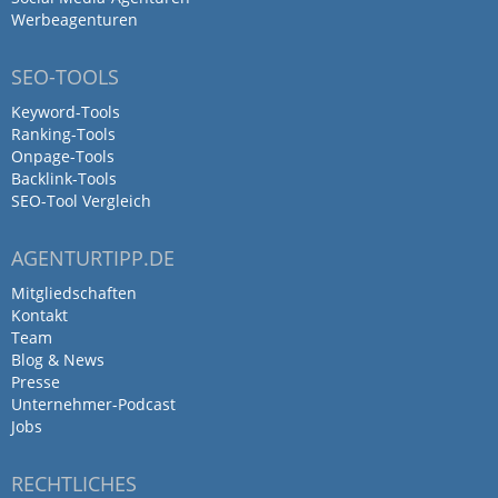
Kommunikation vor während und nach
Werbeagenturen
der Auftragserteilung mit einer Toparbeit,
die uns sehr viele neue Mandate
SEO-TOOLS
verschafft hat!
Keyword-Tools
Ranking-Tools
Insbesondere die Begleitung nach
Onpage-Tools
Erstellung der Seite hat uns sehr
Backlink-Tools
überzeugt!
SEO-Tool Vergleich
Linkbuilding
Suchmaschinenoptimierung
AGENTURTIPP.DE
Webdesign
Mitgliedschaften
Kontakt
Team
Blog & News
Die Werbeagentur LUTHEKA ist
Presse
einfach nur klasse! Alles hat von
Unternehmer-Podcast
Jobs
Anfang…
RECHTLICHES
von Octo HD · 13. August 2025