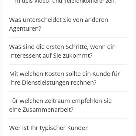
mittels Video- und Telefonkonferenzen.
Marketingkampagne entwickelt haben,
waren frisch und innovativ.
Was unterscheidet Sie von anderen
Die Kommunikation war während des
Agenturen?
gesamten Prozesses transparent und
effektiv. Ich wurde regelmäßig über den
Fortschritt informiert und hatte jederzeit
Was sind die ersten Schritte, wenn ein
die Möglichkeit, Feedback zu geben.
Interessent auf Sie zukommt?
Ich kann die LUTHEKA nur wärmstens
empfehlen. Ihr Engagement für Exzellenz
Mit welchen Kosten sollte ein Kunde für
und ihre Fähigkeit, maßgeschneiderte
Lösungen anzubieten, hebt sie von
Ihre Dienstleistungen rechnen?
anderen ab. Ich freue mich auf zukünftige
Projekte mit ihnen!
Für welchen Zeitraum empfehlen Sie
eine Zusammenarbeit?
Social Media-Marketing
Suchmaschinenoptimierung
Webdesign
Wer ist Ihr typischer Kunde?
Webentwicklung
Werbung / Full Service