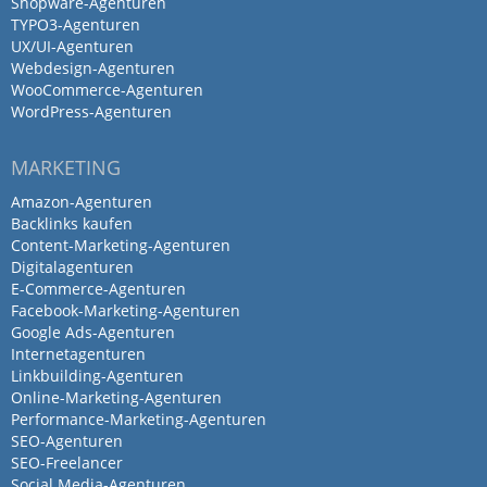
Shopware-Agenturen
freuen uns, auch weiterhin mit Euch
TYPO3-Agenturen
UX/UI-Agenturen
zusammenzuarbeiten. Stimmiges Preis-
Webdesign-Agenturen
Leistungs-Verhältnis, sehr freundlicher
WooCommerce-Agenturen
Kontakt, schnelle und kompetente
WordPress-Agenturen
Umsetzung unserer Wünsche.
MARKETING
Danke und beste Grüße!
Amazon-Agenturen
Backlinks kaufen
Linkbuilding
Suchmaschinenoptimierung
Content-Marketing-Agenturen
Webdesign
Digitalagenturen
E-Commerce-Agenturen
Facebook-Marketing-Agenturen
Google Ads-Agenturen
Internetagenturen
Absolut empfehlenswert!!!
Linkbuilding-Agenturen
von Rechtsanwälte Conze Koch Kessels · Rechtsanwälte
Online-Marketing-Agenturen
Conze Koch Kessels · 2 bis 10 Mitarbeiter · 20. Oktober
Performance-Marketing-Agenturen
2023
SEO-Agenturen
Sehr freundliche und verlässliche
SEO-Freelancer
Social Media-Agenturen