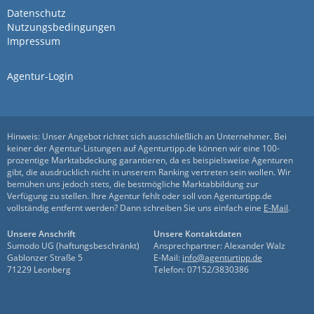
Datenschutz
Die Werbeagentur LUTHEKA ist einfach
Nutzungsbedingungen
nur klasse! Alles hat von Anfang bis Ende
Impressum
reibungslos und schnell funktioniert.
Weiter so!
Agentur-Login
Sehr empfehlenswert und man
Hinweis: Unser Angebot richtet sich ausschließlich an Unternehmer. Bei
keiner der Agentur-Listungen auf Agenturtipp.de können wir eine 100-
fühlt sich gut betreut!
prozentige Marktabdeckung garantieren, da es beispielsweise Agenturen
gibt, die ausdrücklich nicht in unserem Ranking vertreten sein wollen. Wir
bemühen uns jedoch stets, die bestmögliche Marktabbildung zur
von Kay La · 2. August 2025
Verfügung zu stellen. Ihre Agentur fehlt oder soll von Agenturtipp.de
vollständig entfernt werden? Dann schreiben Sie uns einfach eine
E-Mail
.
Sehr empfehlenswert und man fühlt sich
gut betreut!
Unsere Anschrift
Unsere Kontaktdaten
Sumodo UG (haftungsbeschränkt)
Ansprechpartner: Alexander Walz
Gablonzer Straße 5
E-Mail:
info@agenturtipp.de
71229 Leonberg
Telefon: 07152/3830386
Wir haben lange nach einer
Online-Marketing-Agentur in