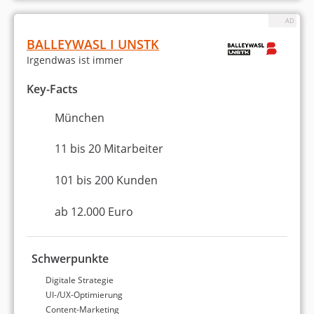
NETPROFIT, Werbeagentur
aus Passau
BALLEYWASL I UNSTK
Irgendwas ist immer
München
Key-Facts
6 bis 10 Mitarbeiter
ab 1.000 Euro (einmaliges
München
Projektbudget)
Keine Bewertungen
11 bis 20 Mitarbeiter
5,0 Sterne
101 bis 200 Kunden
Noch keine Weiterempfehlung
ab 12.000 Euro
Schwerpunkte
Statistiken zu unseren
Digitale Strategie
besten
Digitalagenturen
UI-/UX-Optimierung
Content-Marketing