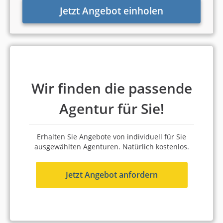
Jetzt Angebot einholen
100 % Weiterempfehlung
Platz 2 in München
8,36 von 10
MAI xpose360 GmbH
Wir finden die passende
München
Agentur für Sie!
51 bis 100 Mitarbeiter
ab 2.000 Euro (Monatsbudget)
Erhalten Sie Angebote von individuell für Sie
ausgewählten Agenturen. Natürlich kostenlos.
4,9
4,8 Sterne
Jetzt Angebot anfordern
100 % Weiterempfehlung
Platz 3 in München
7,14 von 10