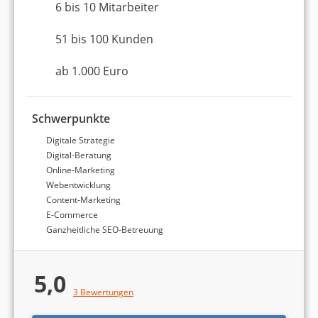
Detailanalyse aller
Digitalagenturen
.
6 bis 10 Mitarbeiter
51 bis 100 Kunden
Top 3 Digitalagenturen in
ab 1.000 Euro
München
Schwerpunkte
Platz 1 in München
8,80 von 10
Digitale Strategie
Digital-Beratung
Online Solutions Group
Online-Marketing
(OSG)
Webentwicklung
Content-Marketing
München
E-Commerce
Ganzheitliche SEO-Betreuung
21 bis 50 Mitarbeiter
ab 500 Euro (einmaliges
Projektbudget)
5,0
4,9
3 Bewertungen
4,9 Sterne