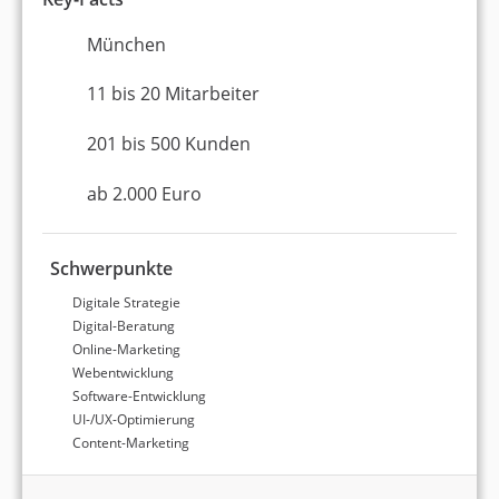
Social Media-Marketing
München
277 B2B-Leads
11 bis 20 Mitarbeiter
201 bis 500 Kunden
ab 2.000 Euro
www.thomann.de
Schwerpunkte
Werbung / Full Service
Digitale Strategie
Digital-Beratung
Online-Marketing
W&V Top der Woche
Webentwicklung
Software-Entwicklung
UI-/UX-Optimierung
Über den Autor
Content-Marketing