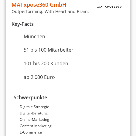
MAI xpose360 GmbH
E-Mail-Marketing
Outperforming. With Heart and Brain.
Website erstellen / Webdesign
Key-Facts
Webentwicklung
München
WordPress
51 bis 100 Mitarbeiter
Erstellung eines Online-Shops
101 bis 200 Kunden
Amazon
ab 2.000 Euro
Entwicklung einer Digital-Strategie
Schwerpunkte
Content-Marketing
Digitale Strategie
Digital-Beratung
Werbung & Marketing
Online-Marketing
Content-Marketing
Markenaufbau und -strategie
E-Commerce