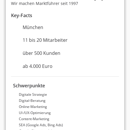
der Beratung gibt. Die im Vergleich zu positiven
Wir machen Marktführer seit 1997
Erfahrungen genannten negativen Aspekte
Key-Facts
betreffen vor allem die Erwartungshaltung an
Ergebnisse und die Reaktivität auf
München
Kundenanfragen. Insgesamt zeigt sich, dass die
Wahl der richtigen Agentur einen wesentlichen
11 bis 20 Mitarbeiter
Einfluss auf die Effektivität und Effizienz des
digitalen Marketings hat.
über 500 Kunden
ab 4.000 Euro
Referenzen der Top
Digitalagenturen in
Schwerpunkte
München
Digitale Strategie
Digital-Beratung
Online-Marketing
UI-/UX-Optimierung
Bei der Suche nach der idealen Digitalagentur in
Content-Marketing
München spielen veröffentlichte
SEA (Google Ads, Bing Ads)