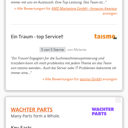
immer mit uns im Austausch. Eine Top-Leistung. Das Team ist…"
» Alle Bewertungen für
AMZ-Marketing GmbH - Amazon Agentur
de.erwinmueller.com
anzeigen
Digitales Marketing
Suchmaschinenoptimierung
Ein Traum - top Service!!
Social Media-Marketing
5 von 5 Sterne
von Melanie
Steigerung des Umsatzes um 54%
"Ein Traum! Engagiert für die Suchmaschinenoptimierung und
trotzdem kann ich mich problemlos mit jedem Thema an das Team
von taismo wenden.. Auch bei Server oder IT Problemen bekomme ich
immer eine…"
» Alle Bewertungen für
taismo GmbH
anzeigen
www.soldan.de
WACHTER PARTS
Digitales Marketing
Many Parts form a Whole.
Performance-Marketing
Key-Facts