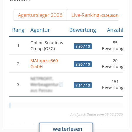
Agentursieger 2026
Live-Ranking
(03.08.2026)
Rang
Agentur
Bewertung
Anzahl
Online Solutions
55
1
8,80 / 10
Group (OSG)
Bewertungen
MAI xpose360
20
2
8,36 / 10
GmbH
Bewertungen
NETPROFIT,
151
3
Werbeagentur
7,14 / 10
Bewertungen
aus Passau
Analyse & Daten vom 09.02.2026
Die Online Solutions Group (OSG) nimmt den
weiterlesen
ersten Rang unter den Digitalagenturen ein und