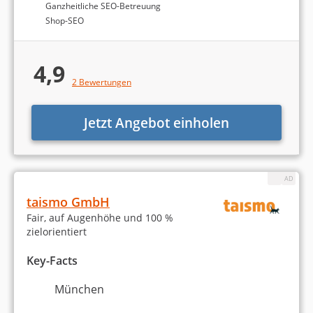
Ganzheitliche SEO-Betreuung
Shop-SEO
Werbekampagnen entwickeln
Print-Medien
4,9
2 Bewertungen
Corporate Design / Brand Design
Sonstiges
Jetzt Angebot einholen
taismo GmbH
Fair, auf Augenhöhe und 100 %
zielorientiert
Die Berechnung des Rankings der besten
Key-Facts
Digitalagenturen in München basiert auf
Agenturtipp.de- und Google-Bewertungen. Mehr
München
Informationen dazu finden Sie in unserer