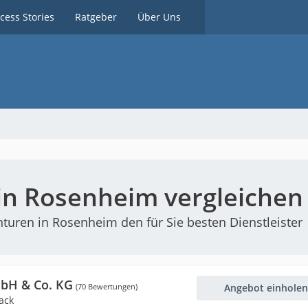
cess Stories
Ratgeber
Über Uns
in Rosenheim vergleichen
uren in Rosenheim den für Sie besten Dienstleister
mbH & Co. KG
(70 Bewertungen)
Angebot einholen
ack