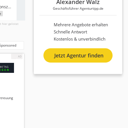
Alexander Walz
Zuverlässigkeit & Reaktionszeit
Geschäftsführer Agenturtipp.de
e
t hier gelistet
Mehrere Angebote erhalten
Schnelle Antwort
Kostenlos & unverbindlich
Sponsored
Jetzt Agentur finden
etreuung