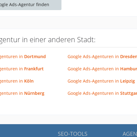
oogle Ads-Agentur finden
gentur in einer anderen Stadt:
genturen in
Dortmund
Google Ads-Agenturen in
Dresde
genturen in
Frankfurt
Google Ads-Agenturen in
Hambur
genturen in
Köln
Google Ads-Agenturen in
Leipzig
genturen in
Nürnberg
Google Ads-Agenturen in
Stuttga
SEO-TOOLS
AGEN