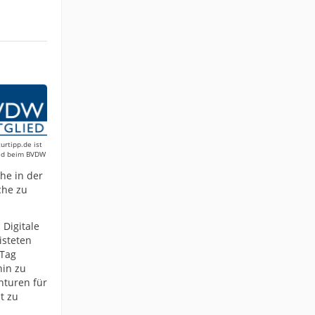
urtipp.de ist
ied beim BVDW
he in der
che zu
Digitale
isteten
 Tag
hin zu
nturen für
t zu