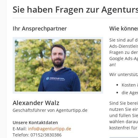
Sie haben Fragen zur Agentur
Ihr Ansprechpartner
Wie können
Sie sind auf 
Ads-Dienstlei
Fragen zu de
Google Ads-A
an!
Wir unterstü
Kosten 
die Age
Alexander Walz
Sind Sie bere
nutzen Sie ei
Geschäftsführer von Agenturtipp.de
und füllen Si
wählen darau
Unsere Kontaktdaten
kostenfrei für
E-Mail:
info@agenturtipp.de
Telefon: 07152/3830386