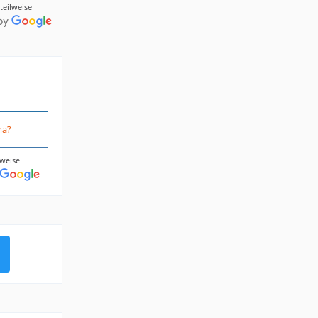
teilweise
ma?
lweise