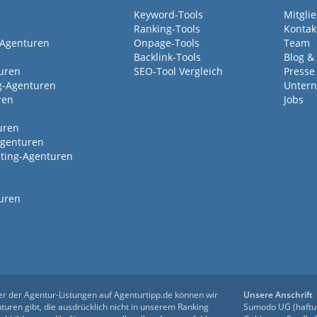
Keyword-Tools
Mitgli
Ranking-Tools
Kontak
-Agenturen
Onpage-Tools
Team
Backlink-Tools
Blog &
uren
SEO-Tool Vergleich
Presse
g-Agenturen
Untern
ren
Jobs
uren
Agenturen
ting-Agenturen
uren
er der Agentur-Listungen auf Agenturtipp.de können wir
Unsere Anschrift
uren gibt, die ausdrücklich nicht in unserem Ranking
Sumodo UG (haftu