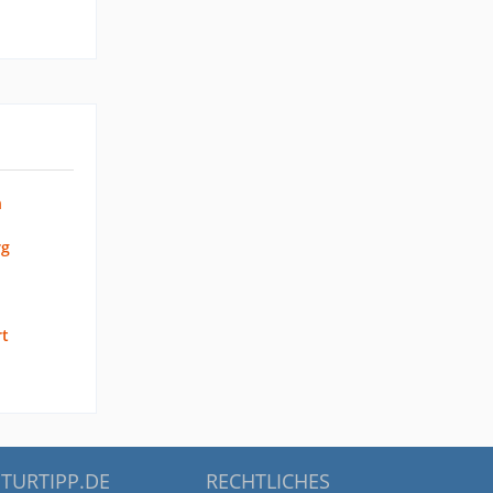
n
g
rt
TURTIPP.DE
RECHTLICHES