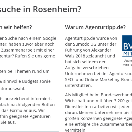
suche in Rosenheim?
 wir helfen?
Warum Agenturtipp.de?
der Suche nach einem Google
Agenturtipp.de wurde von
ster, haben zuvor aber noch
der Sumodo UG unter der
r Zusammenarbeit mit einer
Führung von Alexander
gentur? Rufen Sie uns gerne
Walz 2018 gelauncht und
Agent
hat sich seitdem der
Mitgl
Aufgabe verschrieben,
tzen bei Themen rund um
Unternehmen bei der Agentursuc
SEO- und Online-Marketing-Bran
& sinnvolle Budgets sowie
unterstützen.
nturauswahl.
Als Mitglied beim Bundesverband 
its ausreichend informiert,
Wirtschaft und mit über 3.200 gel
nfach nachfolgenden Button
Dienstleistern arbeiten wir jeden
e das Formular aus. Wir
daran, kleinen Unternehmen bis 
fhin geeignete Agenturen
großen Konzernen geeignete Age
 Sie aus.
eine erfolgreiche Zusammenarbei
vermitteln.